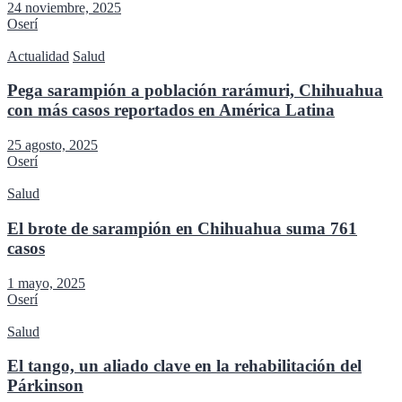
24 noviembre, 2025
Oserí
Actualidad
Salud
Pega sarampión a población rarámuri, Chihuahua
con más casos reportados en América Latina
25 agosto, 2025
Oserí
Salud
El brote de sarampión en Chihuahua suma 761
casos
1 mayo, 2025
Oserí
Salud
El tango, un aliado clave en la rehabilitación del
Párkinson