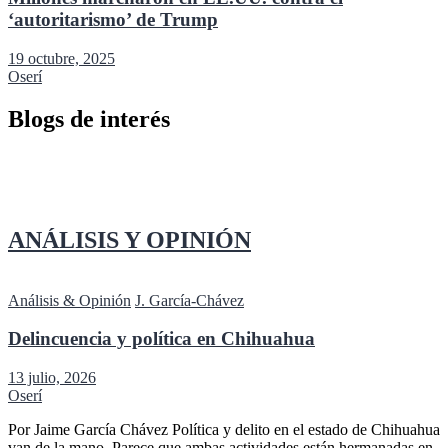
‘autoritarismo’ de Trump
19 octubre, 2025
Oserí
Blogs de interés
ANÁLISIS Y OPINIÓN
Análisis & Opinión
J. García-Chávez
Delincuencia y política en Chihuahua
13 julio, 2026
Oserí
Por Jaime García Chávez Política y delito en el estado de Chihuahua
van de la mano. Parece que ambas actividades están hermanadas en