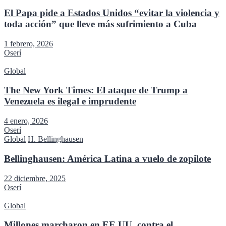
El Papa pide a Estados Unidos “evitar la violencia y
toda acción” que lleve más sufrimiento a Cuba
1 febrero, 2026
Oserí
Global
The New York Times: El ataque de Trump a
Venezuela es ilegal e imprudente
4 enero, 2026
Oserí
Global
H. Bellinghausen
Bellinghausen: América Latina a vuelo de zopilote
22 diciembre, 2025
Oserí
Global
Millones marcharon en EE.UU. contra el