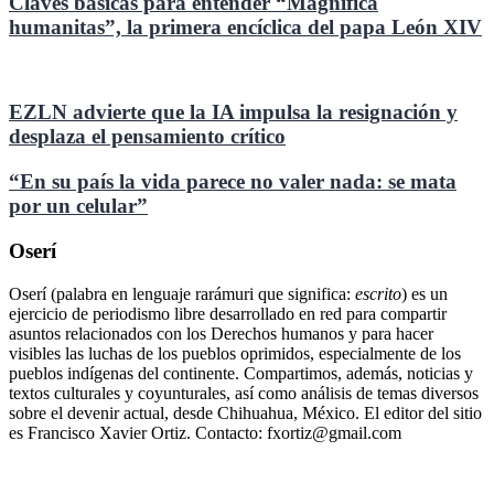
Claves básicas para entender “Magnifica
humanitas”, la primera encíclica del papa León XIV
EZLN advierte que la IA impulsa la resignación y
desplaza el pensamiento crítico
“En su país la vida parece no valer nada: se mata
por un celular”
Oserí
Oserí (palabra en lenguaje rarámuri que significa:
escrito
) es un
ejercicio de periodismo libre desarrollado en red para compartir
asuntos relacionados con los Derechos humanos y para hacer
visibles las luchas de los pueblos oprimidos, especialmente de los
pueblos indígenas del continente. Compartimos, además, noticias y
textos culturales y coyunturales, así como análisis de temas diversos
sobre el devenir actual, desde Chihuahua, México. El editor del sitio
es Francisco Xavier Ortiz. Contacto: fxortiz@gmail.com