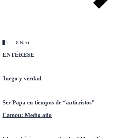
Paginación
1
2
…
8
Next
de
ENTÉRESE
entradas
Juego y verdad
Ser Papa en tiempos de “anticristos”
Camou: Medio año