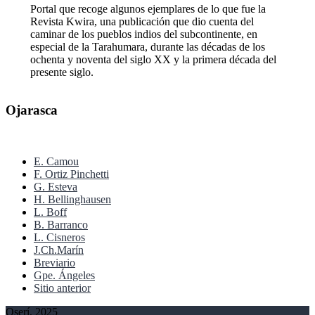
Portal que recoge algunos ejemplares de lo que fue la
Revista Kwira, una publicación que dio cuenta del
caminar de los pueblos indios del subcontinente, en
especial de la Tarahumara, durante las décadas de los
ochenta y noventa del siglo XX y la primera década del
presente siglo.
Ojarasca
E. Camou
F. Ortiz Pinchetti
G. Esteva
H. Bellinghausen
L. Boff
B. Barranco
L. Cisneros
J.Ch.Marín
Breviario
Gpe. Ángeles
Sitio anterior
Oserí, 2025