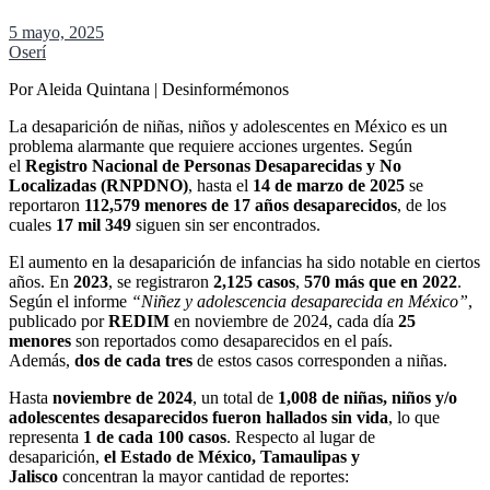
5 mayo, 2025
Oserí
Por Aleida Quintana | Desinformémonos
La desaparición de niñas, niños y adolescentes en México es un
problema alarmante que requiere acciones urgentes. Según
el
Registro Nacional de Personas Desaparecidas y No
Localizadas (RNPDNO)
, hasta el
14 de marzo de 2025
se
reportaron
112,579 menores de 17 años desaparecidos
, de los
cuales
17 mil 349
siguen sin ser encontrados.
El aumento en la desaparición de infancias ha sido notable en ciertos
años. En
2023
, se registraron
2,125 casos
,
570 más que en 2022
.
Según el informe
“Niñez y adolescencia desaparecida en México”
,
publicado por
REDIM
en noviembre de 2024, cada día
25
menores
son reportados como desaparecidos en el país.
Además,
dos de cada tres
de estos casos corresponden a niñas.
Hasta
noviembre de 2024
, un total de
1,008 de niñas, niños y/o
adolescentes desaparecidos fueron hallados sin vida
, lo que
representa
1 de cada 100 casos
. Respecto al lugar de
desaparición,
el Estado de México, Tamaulipas y
Jalisco
concentran la mayor cantidad de reportes: