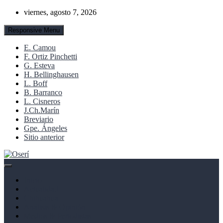
Skip
viernes, agosto 7, 2026
to
content
Responsive Menu
E. Camou
F. Ortiz Pinchetti
G. Esteva
H. Bellinghausen
L. Boff
B. Barranco
L. Cisneros
J.Ch.Marín
Breviario
Gpe. Ángeles
Sitio anterior
Noticias, cultura y derechos humanos
Oserí
Inicio
Actualidad
Chihuahua
Análisis & Opinión
Medios & Periodistas