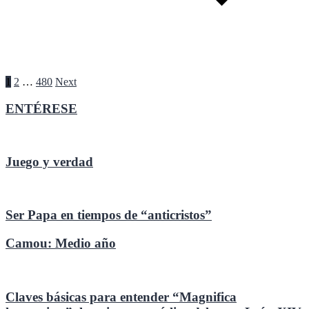
Paginación
1
2
…
480
Next
de
ENTÉRESE
entradas
Juego y verdad
Ser Papa en tiempos de “anticristos”
Camou: Medio año
Claves básicas para entender “Magnifica