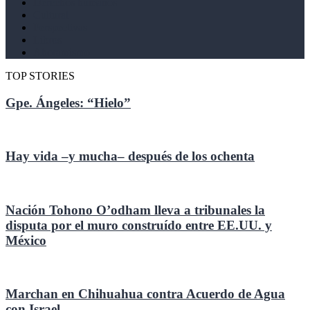
Derechos humanos
Cultural
Perspectivas
Libros
Ahoramismo
TOP STORIES
Gpe. Ángeles: “Hielo”
Hay vida –y mucha– después de los ochenta
Nación Tohono O’odham lleva a tribunales la
disputa por el muro construído entre EE.UU. y
México
Marchan en Chihuahua contra Acuerdo de Agua
con Israel