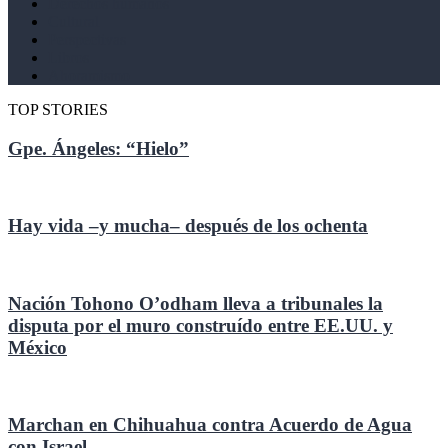
Derechos humanos
Cultural
Perspectivas
Libros
Ahoramismo
TOP STORIES
Gpe. Ángeles: “Hielo”
Hay vida –y mucha– después de los ochenta
Nación Tohono O’odham lleva a tribunales la
disputa por el muro construído entre EE.UU. y
México
Marchan en Chihuahua contra Acuerdo de Agua
con Israel