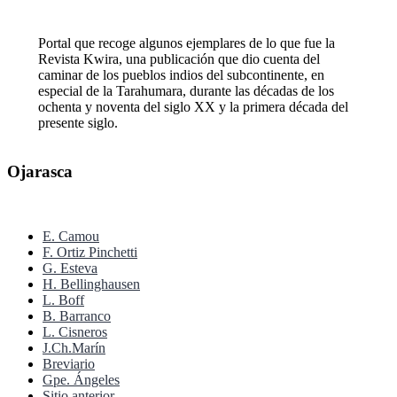
Portal que recoge algunos ejemplares de lo que fue la
Revista Kwira, una publicación que dio cuenta del
caminar de los pueblos indios del subcontinente, en
especial de la Tarahumara, durante las décadas de los
ochenta y noventa del siglo XX y la primera década del
presente siglo.
Ojarasca
E. Camou
F. Ortiz Pinchetti
G. Esteva
H. Bellinghausen
L. Boff
B. Barranco
L. Cisneros
J.Ch.Marín
Breviario
Gpe. Ángeles
Sitio anterior