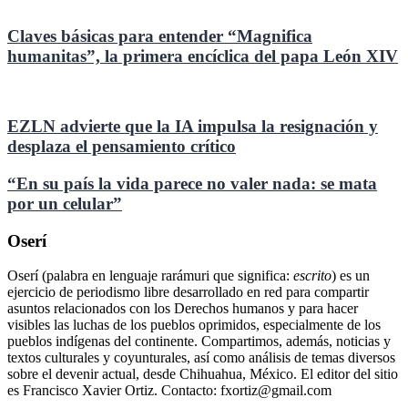
Claves básicas para entender “Magnifica
humanitas”, la primera encíclica del papa León XIV
EZLN advierte que la IA impulsa la resignación y
desplaza el pensamiento crítico
“En su país la vida parece no valer nada: se mata
por un celular”
Oserí
Oserí (palabra en lenguaje rarámuri que significa:
escrito
) es un
ejercicio de periodismo libre desarrollado en red para compartir
asuntos relacionados con los Derechos humanos y para hacer
visibles las luchas de los pueblos oprimidos, especialmente de los
pueblos indígenas del continente. Compartimos, además, noticias y
textos culturales y coyunturales, así como análisis de temas diversos
sobre el devenir actual, desde Chihuahua, México. El editor del sitio
es Francisco Xavier Ortiz. Contacto: fxortiz@gmail.com