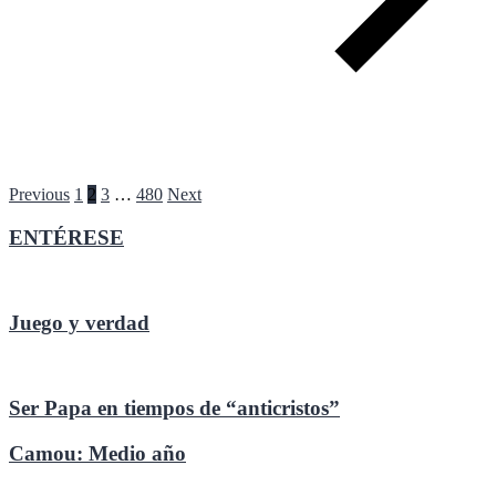
Paginación
Previous
1
2
3
…
480
Next
de
ENTÉRESE
entradas
Juego y verdad
Ser Papa en tiempos de “anticristos”
Camou: Medio año