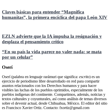
Claves básicas para entender “Magnifica
humanitas”, la primera encíclica del papa León XIV
EZLN advierte que la IA impulsa la resignación y
desplaza el pensamiento crítico
“En su país la vida parece no valer nada: se mata
por un celular”
Oserí
Oserí (palabra en lenguaje rarámuri que significa:
escrito
) es un
ejercicio de periodismo libre desarrollado en red para compartir
asuntos relacionados con los Derechos humanos y para hacer
visibles las luchas de los pueblos oprimidos, especialmente de los
pueblos indígenas del continente. Compartimos, además, noticias y
textos culturales y coyunturales, así como análisis de temas diversos
sobre el devenir actual, desde Chihuahua, México. El editor del sitio
es Francisco Xavier Ortiz. Contacto: fxortiz@gmail.com