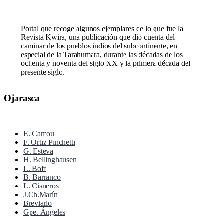
Portal que recoge algunos ejemplares de lo que fue la
Revista Kwira, una publicación que dio cuenta del
caminar de los pueblos indios del subcontinente, en
especial de la Tarahumara, durante las décadas de los
ochenta y noventa del siglo XX y la primera década del
presente siglo.
Ojarasca
E. Camou
F. Ortiz Pinchetti
G. Esteva
H. Bellinghausen
L. Boff
B. Barranco
L. Cisneros
J.Ch.Marín
Breviario
Gpe. Ángeles