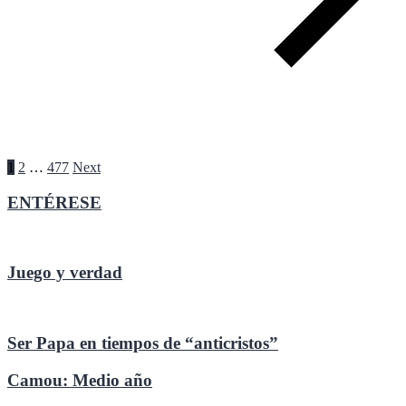
Paginación
1
2
…
477
Next
de
ENTÉRESE
entradas
Juego y verdad
Ser Papa en tiempos de “anticristos”
Camou: Medio año