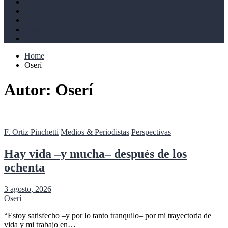
Derechos humanos
Cultural
Perspectivas
Libros
Ahoramismo
Home
Oserí
Autor:
Oserí
F. Ortiz Pinchetti
Medios & Periodistas
Perspectivas
Hay vida –y mucha– después de los
ochenta
3 agosto, 2026
Oserí
“Estoy satisfecho –y por lo tanto tranquilo– por mi trayectoria de
vida y mi trabajo en…