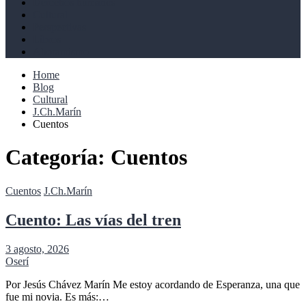
Derechos humanos
Cultural
Perspectivas
Libros
Ahoramismo
Home
Blog
Cultural
J.Ch.Marín
Cuentos
Categoría:
Cuentos
Cuentos
J.Ch.Marín
Cuento: Las vías del tren
3 agosto, 2026
Oserí
Por Jesús Chávez Marín Me estoy acordando de Esperanza, una que
fue mi novia. Es más:…