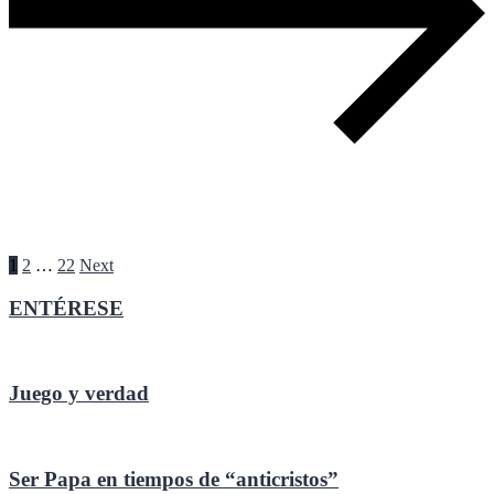
Paginación
1
2
…
22
Next
de
ENTÉRESE
entradas
Juego y verdad
Ser Papa en tiempos de “anticristos”