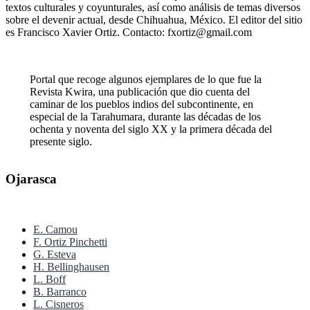
textos culturales y coyunturales, así como análisis de temas diversos
sobre el devenir actual, desde Chihuahua, México. El editor del sitio
es Francisco Xavier Ortiz. Contacto: fxortiz@gmail.com
Portal que recoge algunos ejemplares de lo que fue la
Revista Kwira, una publicación que dio cuenta del
caminar de los pueblos indios del subcontinente, en
especial de la Tarahumara, durante las décadas de los
ochenta y noventa del siglo XX y la primera década del
presente siglo.
Ojarasca
E. Camou
F. Ortiz Pinchetti
G. Esteva
H. Bellinghausen
L. Boff
B. Barranco
L. Cisneros