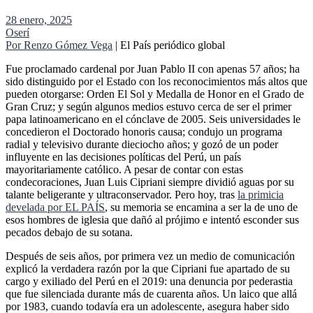
28 enero, 2025
Oserí
Por Renzo Gómez Vega
| El País periódico global
Fue proclamado cardenal por Juan Pablo II con apenas 57 años; ha
sido distinguido por el Estado con los reconocimientos más altos que
pueden otorgarse: Orden El Sol y Medalla de Honor en el Grado de
Gran Cruz; y según algunos medios estuvo cerca de ser el primer
papa latinoamericano en el cónclave de 2005. Seis universidades le
concedieron el Doctorado honoris causa; condujo un programa
radial y televisivo durante dieciocho años; y gozó de un poder
influyente en las decisiones políticas del Perú, un país
mayoritariamente católico. A pesar de contar con estas
condecoraciones, Juan Luis Cipriani siempre dividió aguas por su
talante beligerante y ultraconservador. Pero hoy, tras
la primicia
develada por EL PAÍS
, su memoria se encamina a ser la de uno de
esos hombres de iglesia que dañó al prójimo e intentó esconder sus
pecados debajo de su sotana.
Después de seis años, por primera vez un medio de comunicación
explicó la verdadera razón por la que Cipriani fue apartado de su
cargo y exiliado del Perú en el 2019: una denuncia por pederastia
que fue silenciada durante más de cuarenta años. Un laico que allá
por 1983, cuando todavía era un adolescente, asegura haber sido