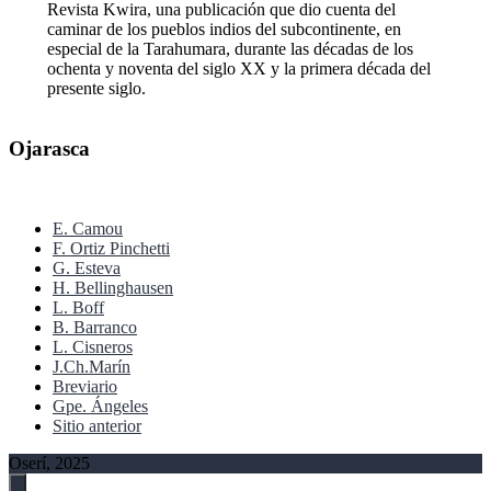
Revista Kwira, una publicación que dio cuenta del
caminar de los pueblos indios del subcontinente, en
especial de la Tarahumara, durante las décadas de los
ochenta y noventa del siglo XX y la primera década del
presente siglo.
Ojarasca
E. Camou
F. Ortiz Pinchetti
G. Esteva
H. Bellinghausen
L. Boff
B. Barranco
L. Cisneros
J.Ch.Marín
Breviario
Gpe. Ángeles
Sitio anterior
Oserí, 2025