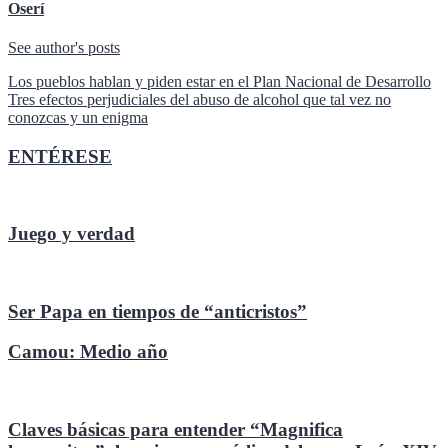
Oserí
See author's posts
Navegación
Los pueblos hablan y piden estar en el Plan Nacional de Desarrollo
Tres efectos perjudiciales del abuso de alcohol que tal vez no
de
conozcas y un enigma
entradas
ENTÉRESE
Juego y verdad
Ser Papa en tiempos de “anticristos”
Camou: Medio año
Claves básicas para entender “Magnifica