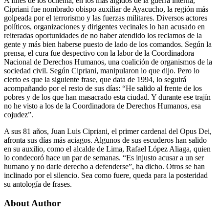
A fines de los ochenta, en los más álgidos de la guerra interna,
Cipriani fue nombrado obispo auxiliar de Ayacucho, la región más
golpeada por el terrorismo y las fuerzas militares. Diversos actores
políticos, organizaciones y dirigentes vecinales lo han acusado en
reiteradas oportunidades de no haber atendido los reclamos de la
gente y más bien haberse puesto de lado de los comandos. Según la
prensa, el cura fue despectivo con la labor de la Coordinadora
Nacional de Derechos Humanos, una coalición de organismos de la
sociedad civil. Según Cipriani, manipularon lo que dijo. Pero lo
cierto es que la siguiente frase, que data de 1994, lo seguirá
acompañando por el resto de sus días: “He salido al frente de los
pobres y de los que han masacrado esta ciudad. Y durante ese trajín
no he visto a los de la Coordinadora de Derechos Humanos, esa
cojudez”.
A sus 81 años, Juan Luis Cipriani, el primer cardenal del Opus Dei,
afronta sus días más aciagos. Algunos de sus escuderos han salido
en su auxilio, como el alcalde de Lima, Rafael López Aliaga, quien
lo condecoró hace un par de semanas. “Es injusto acusar a un ser
humano y no darle derecho a defenderse”, ha dicho. Otros se han
inclinado por el silencio. Sea como fuere, queda para la posteridad
su antología de frases.
About Author