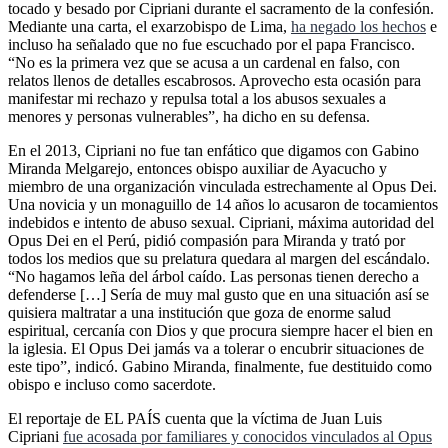
tocado y besado por Cipriani durante el sacramento de la confesión.
Mediante una carta, el exarzobispo de Lima,
ha negado los hechos
e
incluso ha señalado que no fue escuchado por el papa Francisco.
“No es la primera vez que se acusa a un cardenal en falso, con
relatos llenos de detalles escabrosos. Aprovecho esta ocasión para
manifestar mi rechazo y repulsa total a los abusos sexuales a
menores y personas vulnerables”, ha dicho en su defensa.
En el 2013, Cipriani no fue tan enfático que digamos con Gabino
Miranda Melgarejo, entonces obispo auxiliar de Ayacucho y
miembro de una organización vinculada estrechamente al Opus Dei.
Una novicia y un monaguillo de 14 años lo acusaron de tocamientos
indebidos e intento de abuso sexual. Cipriani, máxima autoridad del
Opus Dei en el Perú, pidió compasión para Miranda y trató por
todos los medios que su prelatura quedara al margen del escándalo.
“No hagamos leña del árbol caído. Las personas tienen derecho a
defenderse […] Sería de muy mal gusto que en una situación así se
quisiera maltratar a una institución que goza de enorme salud
espiritual, cercanía con Dios y que procura siempre hacer el bien en
la iglesia. El Opus Dei jamás va a tolerar o encubrir situaciones de
este tipo”, indicó. Gabino Miranda, finalmente, fue destituido como
obispo e incluso como sacerdote.
El reportaje de EL PAÍS cuenta que la víctima de Juan Luis
Cipriani
fue acosada por familiares y conocidos vinculados al Opus