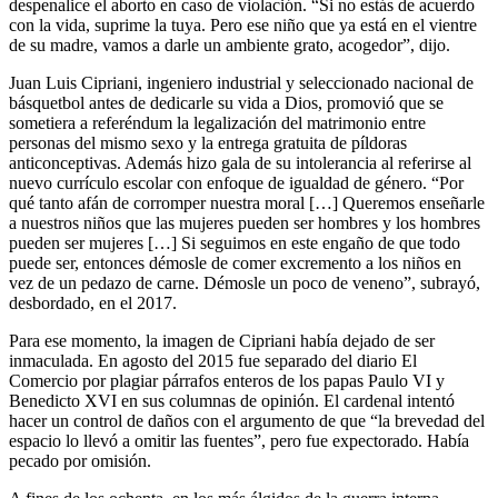
despenalice el aborto en caso de violación. “Si no estás de acuerdo
con la vida, suprime la tuya. Pero ese niño que ya está en el vientre
de su madre, vamos a darle un ambiente grato, acogedor”, dijo.
Juan Luis Cipriani, ingeniero industrial y seleccionado nacional de
básquetbol antes de dedicarle su vida a Dios, promovió que se
sometiera a referéndum la legalización del matrimonio entre
personas del mismo sexo y la entrega gratuita de píldoras
anticonceptivas. Además hizo gala de su intolerancia al referirse al
nuevo currículo escolar con enfoque de igualdad de género. “Por
qué tanto afán de corromper nuestra moral […] Queremos enseñarle
a nuestros niños que las mujeres pueden ser hombres y los hombres
pueden ser mujeres […] Si seguimos en este engaño de que todo
puede ser, entonces démosle de comer excremento a los niños en
vez de un pedazo de carne. Démosle un poco de veneno”, subrayó,
desbordado, en el 2017.
Para ese momento, la imagen de Cipriani había dejado de ser
inmaculada. En agosto del 2015 fue separado del diario El
Comercio por plagiar párrafos enteros de los papas Paulo VI y
Benedicto XVI en sus columnas de opinión. El cardenal intentó
hacer un control de daños con el argumento de que “la brevedad del
espacio lo llevó a omitir las fuentes”, pero fue expectorado. Había
pecado por omisión.