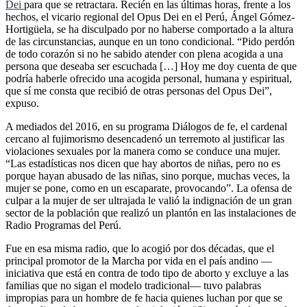
Dei
para que se retractara. Recién en las últimas horas, frente a los
hechos, el vicario regional del Opus Dei en el Perú, Ángel Gómez-
Hortigüela, se ha disculpado por no haberse comportado a la altura
de las circunstancias, aunque en un tono condicional. “Pido perdón
de todo corazón si no he sabido atender con plena acogida a una
persona que deseaba ser escuchada […] Hoy me doy cuenta de que
podría haberle ofrecido una acogida personal, humana y espiritual,
que sí me consta que recibió de otras personas del Opus Dei”,
expuso.
A mediados del 2016, en su programa Diálogos de fe, el cardenal
cercano al fujimorismo desencadenó un terremoto al justificar las
violaciones sexuales por la manera como se conduce una mujer.
“Las estadísticas nos dicen que hay abortos de niñas, pero no es
porque hayan abusado de las niñas, sino porque, muchas veces, la
mujer se pone, como en un escaparate, provocando”. La ofensa de
culpar a la mujer de ser ultrajada le valió la indignación de un gran
sector de la población que realizó un plantón en las instalaciones de
Radio Programas del Perú.
Fue en esa misma radio, que lo acogió por dos décadas, que el
principal promotor de la Marcha por vida en el país andino —
iniciativa que está en contra de todo tipo de aborto y excluye a las
familias que no sigan el modelo tradicional— tuvo palabras
impropias para un hombre de fe hacia quienes luchan por que se