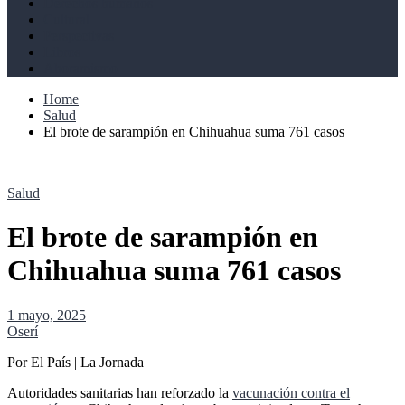
Derechos humanos
Cultural
Perspectivas
Libros
Ahoramismo
Home
Salud
El brote de sarampión en Chihuahua suma 761 casos
Salud
El brote de sarampión en
Chihuahua suma 761 casos
1 mayo, 2025
Oserí
Por El País | La Jornada
Autoridades sanitarias han reforzado la
vacunación contra el