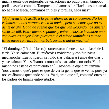
mucha gente que regresaba de vacaciones no pudo pasar, tampoco
podía pasar la comida. Tampoco podíamos salir. Hacíamos nixtamal,
no había Maseca, comíamos frijoles y tortillas, nada más”.
“A diferencia de 2019, a la gente ahora no la conocemos. No los
veíamos a todos porque era en la noche, pero sabemos que no es
gente de ahí. Haga de cuenta que los que van llegando nos quieren
sacar de allí. Entre menos sepamos y entre menos se involucre uno
con ellos, es mejor. Pero pues es que el miedo también es mucho.
En la tarde comenzaban las balaceras, sí había muchas
“.
“El domingo (15 de febrero) comenzaron fuerte a eso de las 6 de la
tarde. Ya se calmaban. El miércoles volvieron y eso fue hasta
medianoche. Luego fueron seguido (las balaceras) unos dos días y
ya se calman. Ya estábamos como más asustados con todo. Ya el
miedo nos estaba carcomiendo ahí. Entonces le dije a mi familia
‘nos vamos o qué’, pues es que de ver la gente que se venía, pues ya
nos estábamos quedando solos. Ya dijeron que sí”, comentó otros de
los padres de familia entrevistados.