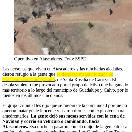
Operativo en Atascaderos. Foto: SSPE
Las personas que viven en Atascaderos y las rancherías aledañas,
dieron refugio a la gente que
se desplazó manera forzada en
Nochebuena del año pasado
, de Santa Rosalía de Carrizal. El
desplazamiento fue provocado por el grupo delictivo que ha ganado
más territorio a lo largo del municipio de Guadalupe y Calvo, por lo
menos en los últimos cinco años.
El grupo criminal les dijo que se fueran de la comunidad porque no
querían matar gente inocente y usaron drones con explosivos para
amedrentarlos.
La gente dejó sus mesas servidas con la cena de
Navidad y corrió en vehículo o caminando, hacia
Atascaderos.
Esa noche la pasaron con el cobijo de la gente de esa
región y de otras como rancherías, como Los Ojuelos y Las Trojas.