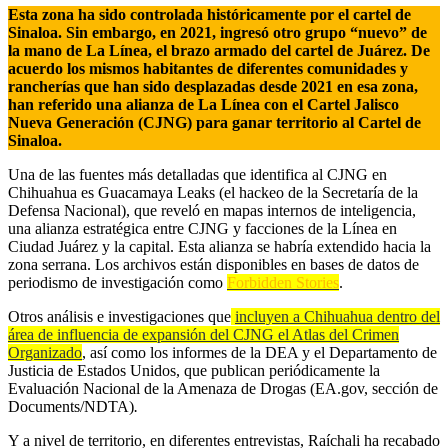
Esta zona ha sido controlada históricamente por el cartel de
Sinaloa. Sin embargo, en 2021, ingresó otro grupo “nuevo” de
la mano de La Línea, el brazo armado del cartel de Juárez. De
acuerdo los mismos habitantes de diferentes comunidades y
rancherías que han sido desplazadas desde 2021 en esa zona,
han referido una alianza de La Línea con el Cartel Jalisco
Nueva Generación (CJNG) para ganar territorio al Cartel de
Sinaloa.
Una de las fuentes más detalladas que identifica al CJNG en
Chihuahua es Guacamaya Leaks (el hackeo de la Secretaría de la
Defensa Nacional), que reveló en mapas internos de inteligencia,
una alianza estratégica entre CJNG y facciones de la Línea en
Ciudad Juárez y la capital. Esta alianza se habría extendido hacia la
zona serrana. Los archivos están disponibles en bases de datos de
periodismo de investigación como
Forbidden Stories
.
Otros análisis e investigaciones que
incluyen a Chihuahua dentro del
área de influencia de expansión del CJNG el Atlas del Crimen
Organizado
, así como los informes de la DEA y el Departamento de
Justicia de Estados Unidos, que publican periódicamente la
Evaluación Nacional de la Amenaza de Drogas (EA.gov, sección de
Documents/NDTA)
.
Y a nivel de territorio, en diferentes entrevistas, Raíchali ha recabado