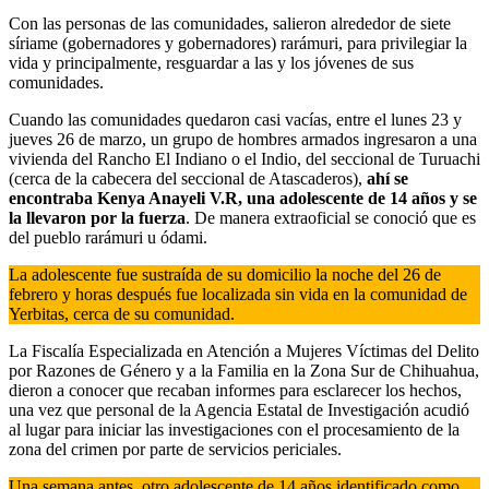
Con las personas de las comunidades, salieron alrededor de siete
síriame (gobernadores y gobernadores) rarámuri, para privilegiar la
vida y principalmente, resguardar a las y los jóvenes de sus
comunidades.
Cuando las comunidades quedaron casi vacías, entre el lunes 23 y
jueves 26 de marzo, un grupo de hombres armados ingresaron a una
vivienda del Rancho El Indiano o el Indio, del seccional de Turuachi
(cerca de la cabecera del seccional de Atascaderos),
ahí se
encontraba Kenya Anayeli V.R, una adolescente de 14 años y se
la llevaron por la fuerza
. De manera extraoficial se conoció que es
del pueblo rarámuri u ódami.
La adolescente fue sustraída de su domicilio la noche del 26 de
febrero y horas después fue localizada sin vida en la comunidad de
Yerbitas, cerca de su comunidad.
La Fiscalía Especializada en Atención a Mujeres Víctimas del Delito
por Razones de Género y a la Familia en la Zona Sur de Chihuahua,
dieron a conocer que recaban informes para esclarecer los hechos,
una vez que personal de la Agencia Estatal de Investigación acudió
al lugar para iniciar las investigaciones con el procesamiento de la
zona del crimen por parte de servicios periciales.
Una semana antes, otro adolescente de 14 años identificado como