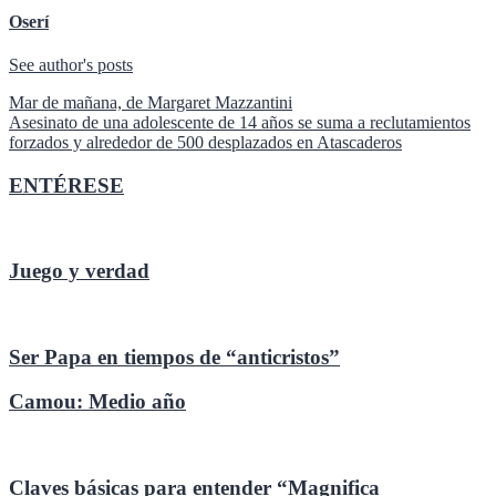
Oserí
See author's posts
Navegación
Mar de mañana, de Margaret Mazzantini
Asesinato de una adolescente de 14 años se suma a reclutamientos
de
forzados y alrededor de 500 desplazados en Atascaderos
entradas
ENTÉRESE
Juego y verdad
Ser Papa en tiempos de “anticristos”
Camou: Medio año
Claves básicas para entender “Magnifica