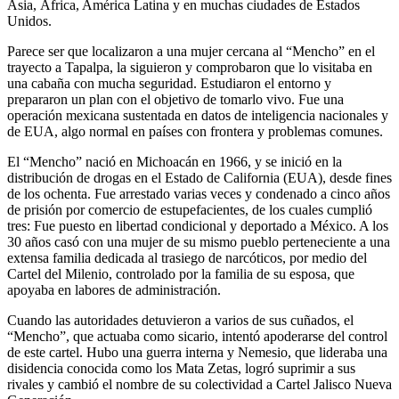
Asia, África, América Latina y en muchas ciudades de Estados
Unidos.
Parece ser que localizaron a una mujer cercana al “Mencho” en el
trayecto a Tapalpa, la siguieron y comprobaron que lo visitaba en
una cabaña con mucha seguridad. Estudiaron el entorno y
prepararon un plan con el objetivo de tomarlo vivo. Fue una
operación mexicana sustentada en datos de inteligencia nacionales y
de EUA, algo normal en países con frontera y problemas comunes.
El “Mencho” nació en Michoacán en 1966, y se inició en la
distribución de drogas en el Estado de California (EUA), desde fines
de los ochenta. Fue arrestado varias veces y condenado a cinco años
de prisión por comercio de estupefacientes, de los cuales cumplió
tres: Fue puesto en libertad condicional y deportado a México. A los
30 años casó con una mujer de su mismo pueblo perteneciente a una
extensa familia dedicada al trasiego de narcóticos, por medio del
Cartel del Milenio, controlado por la familia de su esposa, que
apoyaba en labores de administración.
Cuando las autoridades detuvieron a varios de sus cuñados, el
“Mencho”, que actuaba como sicario, intentó apoderarse del control
de este cartel. Hubo una guerra interna y Nemesio, que lideraba una
disidencia conocida como los Mata Zetas, logró suprimir a sus
rivales y cambió el nombre de su colectividad a Cartel Jalisco Nueva