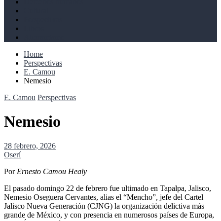
Derechos humanos
Cultural
Perspectivas
Libros
Ahoramismo
Home
Perspectivas
E. Camou
Nemesio
E. Camou
Perspectivas
Nemesio
28 febrero, 2026
Oserí
Por
Ernesto Camou Healy
El pasado domingo 22 de febrero fue ultimado en Tapalpa, Jalisco,
Nemesio Oseguera Cervantes, alias el “Mencho”, jefe del Cartel
Jalisco Nueva Generación (CJNG) la organización delictiva más
grande de México, y con presencia en numerosos países de Europa,