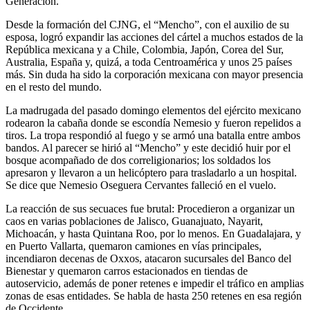
Generación.
Desde la formación del CJNG, el “Mencho”, con el auxilio de su
esposa, logró expandir las acciones del cártel a muchos estados de la
República mexicana y a Chile, Colombia, Japón, Corea del Sur,
Australia, España y, quizá, a toda Centroamérica y unos 25 países
más. Sin duda ha sido la corporación mexicana con mayor presencia
en el resto del mundo.
La madrugada del pasado domingo elementos del ejército mexicano
rodearon la cabaña donde se escondía Nemesio y fueron repelidos a
tiros. La tropa respondió al fuego y se armó una batalla entre ambos
bandos. Al parecer se hirió al “Mencho” y este decidió huir por el
bosque acompañado de dos correligionarios; los soldados los
apresaron y llevaron a un helicóptero para trasladarlo a un hospital.
Se dice que Nemesio Oseguera Cervantes falleció en el vuelo.
La reacción de sus secuaces fue brutal: Procedieron a organizar un
caos en varias poblaciones de Jalisco, Guanajuato, Nayarit,
Michoacán, y hasta Quintana Roo, por lo menos. En Guadalajara, y
en Puerto Vallarta, quemaron camiones en vías principales,
incendiaron decenas de Oxxos, atacaron sucursales del Banco del
Bienestar y quemaron carros estacionados en tiendas de
autoservicio, además de poner retenes e impedir el tráfico en amplias
zonas de esas entidades. Se habla de hasta 250 retenes en esa región
de Occidente.