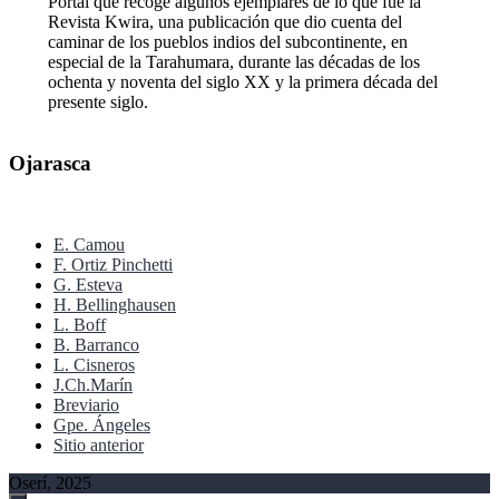
Portal que recoge algunos ejemplares de lo que fue la
Revista Kwira, una publicación que dio cuenta del
caminar de los pueblos indios del subcontinente, en
especial de la Tarahumara, durante las décadas de los
ochenta y noventa del siglo XX y la primera década del
presente siglo.
Ojarasca
E. Camou
F. Ortiz Pinchetti
G. Esteva
H. Bellinghausen
L. Boff
B. Barranco
L. Cisneros
J.Ch.Marín
Breviario
Gpe. Ángeles
Sitio anterior
Oserí, 2025