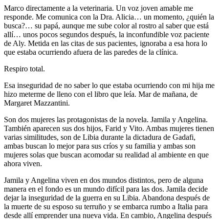
Marco directamente a la veterinaria. Un voz joven amable me
responde. Me comunica con la Dra. Alicia… un momento, ¿quién la
busca?… su papá, aunque me sube color al rostro al saber que está
allí… unos pocos segundos después, la inconfundible voz paciente
de Aly. Metida en las citas de sus pacientes, ignoraba a esa hora lo
que estaba ocurriendo afuera de las paredes de la clínica.
Respiro total.
Esa inseguridad de no saber lo que estaba ocurriendo con mi hija me
hizo meterme de lleno con el libro que leía. Mar de mañana, de
Margaret Mazzantini.
Son dos mujeres las protagonistas de la novela. Jamila y Angelina.
También aparecen sus dos hijos, Farid y Vito. Ambas mujeres tienen
varias similitudes, son de Libia durante la dictadura de Gadafi,
ambas buscan lo mejor para sus críos y su familia y ambas son
mujeres solas que buscan acomodar su realidad al ambiente en que
ahora viven.
Jamila y Angelina viven en dos mundos distintos, pero de alguna
manera en el fondo es un mundo difícil para las dos. Jamila decide
dejar la inseguridad de la guerra en su Libia. Abandona después de
la muerte de su esposo su terruño y se embarca rumbo a Italia para
desde allí emprender una nueva vida. En cambio, Angelina después