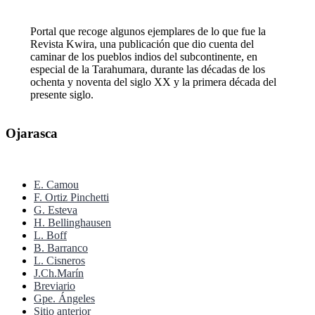
Portal que recoge algunos ejemplares de lo que fue la
Revista Kwira, una publicación que dio cuenta del
caminar de los pueblos indios del subcontinente, en
especial de la Tarahumara, durante las décadas de los
ochenta y noventa del siglo XX y la primera década del
presente siglo.
Ojarasca
E. Camou
F. Ortiz Pinchetti
G. Esteva
H. Bellinghausen
L. Boff
B. Barranco
L. Cisneros
J.Ch.Marín
Breviario
Gpe. Ángeles
Sitio anterior