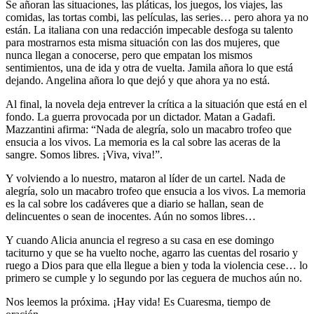
Se añoran las situaciones, las pláticas, los juegos, los viajes, las
comidas, las tortas combi, las películas, las series… pero ahora ya no
están. La italiana con una redacción impecable desfoga su talento
para mostrarnos esta misma situación con las dos mujeres, que
nunca llegan a conocerse, pero que empatan los mismos
sentimientos, una de ida y otra de vuelta. Jamila añora lo que está
dejando. Angelina añora lo que dejó y que ahora ya no está.
Al final, la novela deja entrever la crítica a la situación que está en el
fondo. La guerra provocada por un dictador. Matan a Gadafi.
Mazzantini afirma: “Nada de alegría, solo un macabro trofeo que
ensucia a los vivos. La memoria es la cal sobre las aceras de la
sangre. Somos libres. ¡Viva, viva!”.
Y volviendo a lo nuestro, mataron al líder de un cartel. Nada de
alegría, solo un macabro trofeo que ensucia a los vivos. La memoria
es la cal sobre los cadáveres que a diario se hallan, sean de
delincuentes o sean de inocentes. Aún no somos libres…
Y cuando Alicia anuncia el regreso a su casa en ese domingo
taciturno y que se ha vuelto noche, agarro las cuentas del rosario y
ruego a Dios para que ella llegue a bien y toda la violencia cese… lo
primero se cumple y lo segundo por las ceguera de muchos aún no.
Nos leemos la próxima. ¡Hay vida! Es Cuaresma, tiempo de