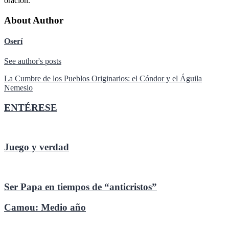
oración.
About Author
Oserí
See author's posts
Navegación
La Cumbre de los Pueblos Originarios: el Cóndor y el Águila
Nemesio
de
entradas
ENTÉRESE
Juego y verdad
Ser Papa en tiempos de “anticristos”
Camou: Medio año