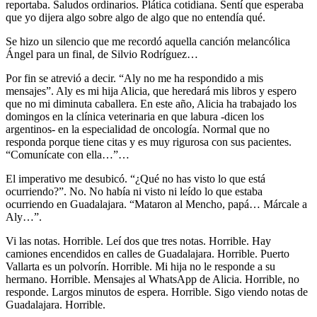
reportaba. Saludos ordinarios. Plática cotidiana. Sentí que esperaba
que yo dijera algo sobre algo de algo que no entendía qué.
Se hizo un silencio que me recordó aquella canción melancólica
Ángel para un final, de Silvio Rodríguez…
Por fin se atrevió a decir. “Aly no me ha respondido a mis
mensajes”. Aly es mi hija Alicia, que heredará mis libros y espero
que no mi diminuta caballera. En este año, Alicia ha trabajado los
domingos en la clínica veterinaria en que labura -dicen los
argentinos- en la especialidad de oncología. Normal que no
responda porque tiene citas y es muy rigurosa con sus pacientes.
“Comunícate con ella…”…
El imperativo me desubicó. “¿Qué no has visto lo que está
ocurriendo?”. No. No había ni visto ni leído lo que estaba
ocurriendo en Guadalajara. “Mataron al Mencho, papá… Márcale a
Aly…”.
Vi las notas. Horrible. Leí dos que tres notas. Horrible. Hay
camiones encendidos en calles de Guadalajara. Horrible. Puerto
Vallarta es un polvorín. Horrible. Mi hija no le responde a su
hermano. Horrible. Mensajes al WhatsApp de Alicia. Horrible, no
responde. Largos minutos de espera. Horrible. Sigo viendo notas de
Guadalajara. Horrible.