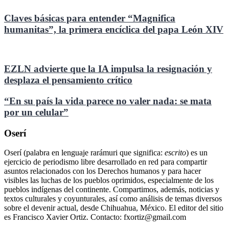
Claves básicas para entender “Magnifica
humanitas”, la primera encíclica del papa León XIV
EZLN advierte que la IA impulsa la resignación y
desplaza el pensamiento crítico
“En su país la vida parece no valer nada: se mata
por un celular”
Oserí
Oserí (palabra en lenguaje rarámuri que significa:
escrito
) es un
ejercicio de periodismo libre desarrollado en red para compartir
asuntos relacionados con los Derechos humanos y para hacer
visibles las luchas de los pueblos oprimidos, especialmente de los
pueblos indígenas del continente. Compartimos, además, noticias y
textos culturales y coyunturales, así como análisis de temas diversos
sobre el devenir actual, desde Chihuahua, México. El editor del sitio
es Francisco Xavier Ortiz. Contacto: fxortiz@gmail.com