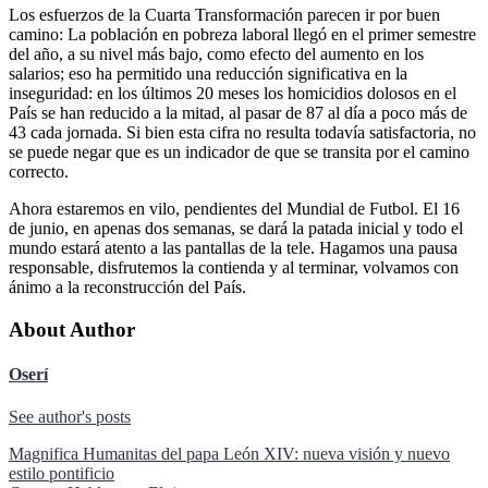
Los esfuerzos de la Cuarta Transformación parecen ir por buen
camino: La población en pobreza laboral llegó en el primer semestre
del año, a su nivel más bajo, como efecto del aumento en los
salarios; eso ha permitido una reducción significativa en la
inseguridad: en los últimos 20 meses los homicidios dolosos en el
País se han reducido a la mitad, al pasar de 87 al día a poco más de
43 cada jornada. Si bien esta cifra no resulta todavía satisfactoria, no
se puede negar que es un indicador de que se transita por el camino
correcto.
Ahora estaremos en vilo, pendientes del Mundial de Futbol. El 16
de junio, en apenas dos semanas, se dará la patada inicial y todo el
mundo estará atento a las pantallas de la tele. Hagamos una pausa
responsable, disfrutemos la contienda y al terminar, volvamos con
ánimo a la reconstrucción del País.
About Author
Oserí
See author's posts
Navegación
Magnifica Humanitas del papa León XIV: nueva visión y nuevo
estilo pontificio
de