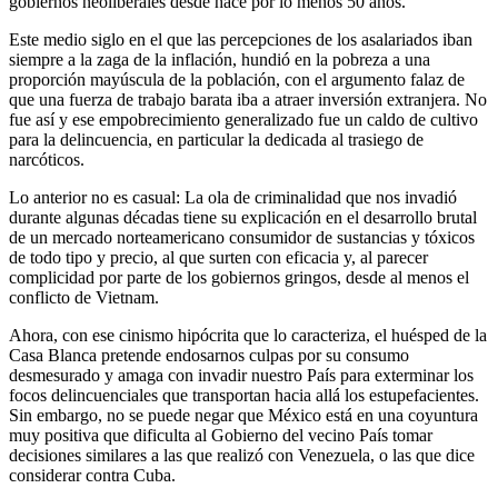
gobiernos neoliberales desde hace por lo menos 50 años.
Este medio siglo en el que las percepciones de los asalariados iban
siempre a la zaga de la inflación, hundió en la pobreza a una
proporción mayúscula de la población, con el argumento falaz de
que una fuerza de trabajo barata iba a atraer inversión extranjera. No
fue así y ese empobrecimiento generalizado fue un caldo de cultivo
para la delincuencia, en particular la dedicada al trasiego de
narcóticos.
Lo anterior no es casual: La ola de criminalidad que nos invadió
durante algunas décadas tiene su explicación en el desarrollo brutal
de un mercado norteamericano consumidor de sustancias y tóxicos
de todo tipo y precio, al que surten con eficacia y, al parecer
complicidad por parte de los gobiernos gringos, desde al menos el
conflicto de Vietnam.
Ahora, con ese cinismo hipócrita que lo caracteriza, el huésped de la
Casa Blanca pretende endosarnos culpas por su consumo
desmesurado y amaga con invadir nuestro País para exterminar los
focos delincuenciales que transportan hacia allá los estupefacientes.
Sin embargo, no se puede negar que México está en una coyuntura
muy positiva que dificulta al Gobierno del vecino País tomar
decisiones similares a las que realizó con Venezuela, o las que dice
considerar contra Cuba.