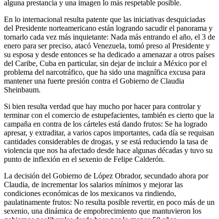
alguna prestancia y una imagen lo más respetable posible.
En lo internacional resulta patente que las iniciativas desquiciadas
del Presidente norteamericano están logrando sacudir el panorama y
tornarlo cada vez más inquietante: Nada más entrando el año, el 3 de
enero para ser preciso, atacó Venezuela, tomó preso al Presidente y
su esposa y desde entonces se ha dedicado a amenazar a otros países
del Caribe, Cuba en particular, sin dejar de incluir a México por el
problema del narcotráfico, que ha sido una magnífica excusa para
mantener una fuerte presión contra el Gobierno de Claudia
Sheinbaum.
Si bien resulta verdad que hay mucho por hacer para controlar y
terminar con el comercio de estupefacientes, también es cierto que la
campaña en contra de los cárteles está dando frutos: Se ha logrado
apresar, y extraditar, a varios capos importantes, cada día se requisan
cantidades considerables de drogas, y se está reduciendo la tasa de
violencia que nos ha afectado desde hace algunas décadas y tuvo su
punto de inflexión en el sexenio de Felipe Calderón.
La decisión del Gobierno de López Obrador, secundado ahora por
Claudia, de incrementar los salarios mínimos y mejorar las
condiciones económicas de los mexicanos va rindiendo,
paulatinamente frutos: No resulta posible revertir, en poco más de un
sexenio, una dinámica de empobrecimiento que mantuvieron los