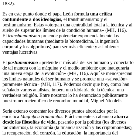
1832).
Es en este punto donde el papa León formula
una crítica
contundente a dos ideologías
, el transhumanismo y el
poshumanismo. Estas «otorgan una centralidad total a la técnica y al
sueño de superar los límites de la condición humana» (MH, 116).
El
transhumanismo
pretende potenciar exponencialmente las
capacidades humanas (mediante la biomedicina, la ingeniería
corporal y los algoritmos) para ser más eficiente y así obtener
ventajas lucrativas.
El
poshumanismo
«
pretende ir más allá del ser humano y conectarlo
de tal manera con la máquina y el medio ambiente que inauguraría
una nueva etapa de la evolución» (MH, 116). Aquí se menosprecian
los límites naturales del ser humano y se promete una «salvación»
puramente técnica» (MH, 117). Podemos decir que hoy, como han
señalado varios analistas, impera una idolatría de la técnica, una
verdadera religión. Entre nosotros lo ha denunciado públicamente
nuestro neurocientífico de renombre mundial, Miguel Nicolelis.
Sería extenso comentar los diversos puntos abordados por la
encíclica
Magnifica Humanitas
. Prácticamente su abanico
abarca
desde las filosofías de vida,
pasando por la política (los diversos
radicalismos), la economía (la financiarización y las criptomonedas),
la recuperación del corazón, la educación, la importancia del