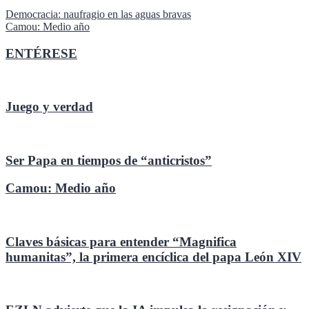
Navegación
Democracia: naufragio en las aguas bravas
Camou: Medio año
de
entradas
ENTÉRESE
Juego y verdad
Ser Papa en tiempos de “anticristos”
Camou: Medio año
Claves básicas para entender “Magnifica
humanitas”, la primera encíclica del papa León XIV