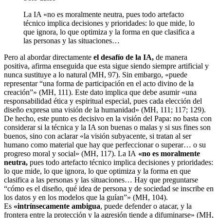
La IA «no es moralmente neutra, pues todo artefacto
técnico implica decisiones y prioridades: lo que mide, lo
que ignora, lo que optimiza y la forma en que clasifica a
las personas y las situaciones…
Pero al abordar directamente
el desafío de la IA,
de manera
positiva, afirma enseguida que esta sigue siendo siempre artificial y
nunca sustituye a lo natural (MH, 97). Sin embargo, «puede
representar “una forma de participación en el acto divino de la
creación”» (MH, 111). Este dato implica que debe asumir «una
responsabilidad ética y espiritual especial, pues cada elección del
diseño expresa una visión de la humanidad» (MH, 111; 117; 129).
De hecho, este punto es decisivo en la visión del Papa: no basta con
considerar si la técnica y la IA son buenas o malas y si sus fines son
buenos, sino con aclarar «la visión subyacente, si tratan al ser
humano como material que hay que perfeccionar o superar… o su
progreso moral y social» (MH, 117). La IA
«no es moralmente
neutra,
pues todo artefacto técnico implica decisiones y prioridades:
lo que mide, lo que ignora, lo que optimiza y la forma en que
clasifica a las personas y las situaciones… Hay que preguntarse
“cómo es el diseño, qué idea de persona y de sociedad se inscribe en
los datos y en los modelos que la guían”» (MH, 104).
Es
«intrínsecamente ambigua
, puede defender o atacar, y la
frontera entre la protección y la agresión tiende a difuminarse» (MH,