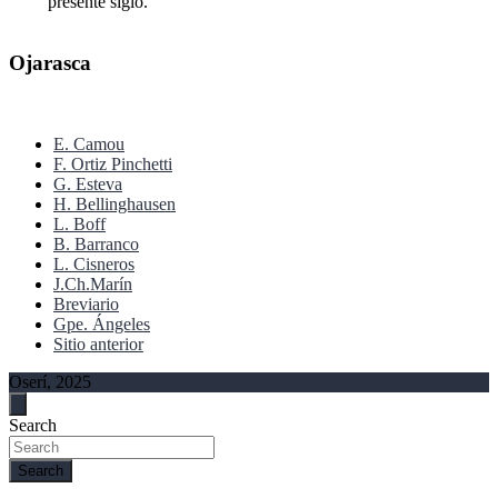
presente siglo.
Ojarasca
E. Camou
F. Ortiz Pinchetti
G. Esteva
H. Bellinghausen
L. Boff
B. Barranco
L. Cisneros
J.Ch.Marín
Breviario
Gpe. Ángeles
Sitio anterior
Oserí, 2025
Search
Search