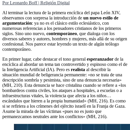
Por Leonardo Boff | Religión Digital
Al terminar la lectura de la primera encíclica del papa León XIV,
observamos con sorpresa la introducción de
un nuevo estilo de
argumentación
: ya no es el clásico estilo eclesiástico, con
numerosas referencias a los pensadores cristianos de los primeros
siglos. Sino uno nuevo,
contemporáneo
, que dialoga con los
diversos saberes y autores, hombres y mujeres, más allá de su origen
confesional. Nos parece estar leyendo un texto de algún teólogo
contemporáneo.
En primer lugar, cabe destacar el tono general
esperanzador
de la
encíclica al abordar un tema tan controvertido y espinoso como el de
la Inteligencia Artificial (IA). Pero es
realista
al describir la
situación mundial de beligerancia permanente: «no se trata de una
descripción sombría y pesimista, sino de una denuncia necesaria»
(MH, 210). Esta denuncia se hace cristalina cuando se refiere a «los
bombardeos contra civiles, los ataques a hospitales, a escuelas o a
infraestructuras vitales, la violencia que afecta a los niños…
escándalos que hieren a la propia humanidad» (MH, 216). Es como
si se refiriera a los crímenes del ejército israelí en la Franja de Gaza.
Asume la mirada de las víctimas «pues no es justo que
permanezcamos neutrales ante los conflictos» (MH, 216).