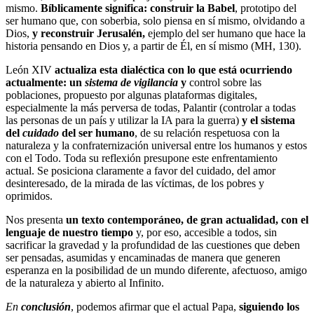
mismo.
Bíblicamente significa: construir la Babel
, prototipo del
ser humano que, con soberbia, solo piensa en sí mismo, olvidando a
Dios,
y reconstruir Jerusalén,
ejemplo del ser humano que hace la
historia pensando en Dios y, a partir de Él, en sí mismo (MH, 130).
León XIV
actualiza esta dialéctica con lo que está ocurriendo
actualmente: un
sistema de vigilancia
y
control sobre las
poblaciones, propuesto por algunas plataformas digitales,
especialmente la más perversa de todas, Palantir (controlar a todas
las personas de un país y utilizar la IA para la guerra)
y el sistema
del
cuidado
del ser humano
, de su relación respetuosa con la
naturaleza y la confraternización universal entre los humanos y estos
con el Todo. Toda su reflexión presupone este enfrentamiento
actual. Se posiciona claramente a favor del cuidado, del amor
desinteresado, de la mirada de las víctimas, de los pobres y
oprimidos.
Nos presenta
un texto contemporáneo, de gran actualidad, con el
lenguaje de nuestro tiempo
y, por eso, accesible a todos, sin
sacrificar la gravedad y la profundidad de las cuestiones que deben
ser pensadas, asumidas y encaminadas de manera que generen
esperanza en la posibilidad de un mundo diferente, afectuoso, amigo
de la naturaleza y abierto al Infinito.
En
conclusión
, podemos afirmar que el actual Papa,
siguiendo los