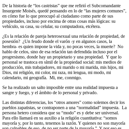
De la historia de “los castristas” que me refirió el Subcomandante
Insurgente Moisés, quedé pensando en lo de “las mujeres comunes”,
en cómo fue lo que preocupó al ciudadano como parte de sus
propiedades, incluso por encima de otras cosas más lógicas: su
vehículo, su casa, su celular, su computadora, etcétera.
¿Es la relación de pareja heterosexual una relación de propiedad, de
posesión? ¿Un feudo donde el varón -y en algunos casos, la
hembra- es quien impone la vida y, no pocas veces, la muerte? No
hablo de celos, sino de esa relación tan defendida incluso por el
progresismo, donde hay un propietario y una propiedad. Y que lo
personal se trastoca en símil de la propiedad social: mis medios de
producción, mis trabajadores, mi marido o mi marida, mis hijos, mi
Dios, mi religión, mi color, mi raza, mi lengua, mi modo, mi
calendario, mi geografía. Mi, me, conmigo.
Se ha realizado un salto imposible entre una realidad impuesta a
sangre y fuego, y el ámbito de lo personal y privado.
Las distintas diferencias, los “otros amores” como solemos decir los
pueblos zapatistas, se contraponen a una “normalidad” impuesta. La
persona hetero considera que su “modo” es y debe ser universal.
Para ello llamará en su auxilio a la religión cuantitativa: “somos
mayoría y, por lo tanto, tenemos la razón. Y quienes no son mayoría
son culpables de eso, de no ser parte de la mayoría.” Y por eso es