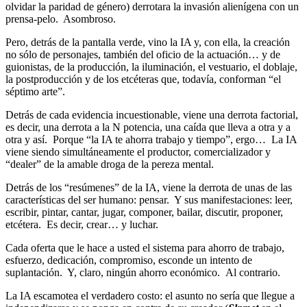
olvidar la paridad de género) derrotara la invasión alienígena con un
prensa-pelo. Asombroso.
Pero, detrás de la pantalla verde, vino la IA y, con ella, la creación
no sólo de personajes, también del oficio de la actuación… y de
guionistas, de la producción, la iluminación, el vestuario, el doblaje,
la postproducción y de los etcéteras que, todavía, conforman “el
séptimo arte”.
Detrás de cada evidencia incuestionable, viene una derrota factorial,
es decir, una derrota a la N potencia, una caída que lleva a otra y a
otra y así. Porque “la IA te ahorra trabajo y tiempo”, ergo… La IA
viene siendo simultáneamente el productor, comercializador y
“dealer” de la amable droga de la pereza mental.
Detrás de los “resúmenes” de la IA, viene la derrota de unas de las
características del ser humano: pensar. Y sus manifestaciones: leer,
escribir, pintar, cantar, jugar, componer, bailar, discutir, proponer,
etcétera. Es decir, crear… y luchar.
Cada oferta que le hace a usted el sistema para ahorro de trabajo,
esfuerzo, dedicación, compromiso, esconde un intento de
suplantación. Y, claro, ningún ahorro económico. Al contrario.
La IA escamotea el verdadero costo: el asunto no sería que llegue a