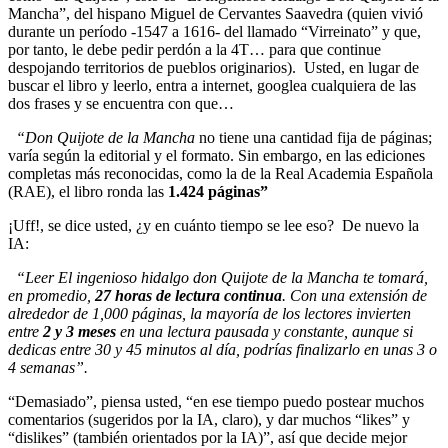
Mancha”, del hispano Miguel de Cervantes Saavedra (quien vivió
durante un período -1547 a 1616- del llamado “Virreinato” y que,
por tanto, le debe pedir perdón a la 4T… para que continue
despojando territorios de pueblos originarios). Usted, en lugar de
buscar el libro y leerlo, entra a internet, googlea cualquiera de las
dos frases y se encuentra con que…
“Don Quijote de la Mancha
no tiene una cantidad fija de páginas;
varía según la editorial y el formato. Sin embargo, en las ediciones
completas más reconocidas, como la de la Real Academia Española
(RAE), el libro ronda las
1.424 páginas”
¡Uff!, se dice usted, ¿y en cuánto tiempo se lee eso? De nuevo la
IA:
“Leer El ingenioso hidalgo don Quijote de la Mancha te tomará,
en promedio,
27 horas de lectura continua
. Con una extensión de
alrededor de 1,000 páginas, la mayoría de los lectores invierten
entre
2 y 3 meses
en una lectura pausada y constante, aunque si
dedicas entre 30 y 45 minutos al día, podrías finalizarlo en unas 3 o
4 semanas”.
“Demasiado”, piensa usted, “en ese tiempo puedo postear muchos
comentarios (sugeridos por la IA, claro), y dar muchos “likes” y
“dislikes” (también orientados por la IA)”, así que decide mejor