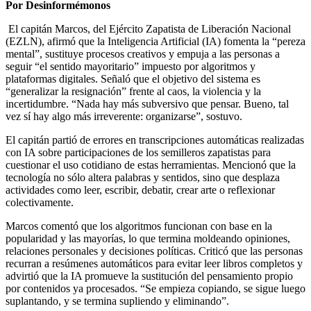
Por Desinformémonos
El capitán Marcos, del Ejército Zapatista de Liberación Nacional
(EZLN), afirmó que la Inteligencia Artificial (IA) fomenta la “pereza
mental”, sustituye procesos creativos y empuja a las personas a
seguir “el sentido mayoritario” impuesto por algoritmos y
plataformas digitales. Señaló que el objetivo del sistema es
“generalizar la resignación” frente al caos, la violencia y la
incertidumbre. “Nada hay más subversivo que pensar. Bueno, tal
vez sí hay algo más irreverente: organizarse”, sostuvo.
El capitán partió de errores en transcripciones automáticas realizadas
con IA sobre participaciones de los semilleros zapatistas para
cuestionar el uso cotidiano de estas herramientas. Mencionó que la
tecnología no sólo altera palabras y sentidos, sino que desplaza
actividades como leer, escribir, debatir, crear arte o reflexionar
colectivamente.
Marcos comentó que los algoritmos funcionan con base en la
popularidad y las mayorías, lo que termina moldeando opiniones,
relaciones personales y decisiones políticas. Criticó que las personas
recurran a resúmenes automáticos para evitar leer libros completos y
advirtió que la IA promueve la sustitución del pensamiento propio
por contenidos ya procesados. “Se empieza copiando, se sigue luego
suplantando, y se termina supliendo y eliminando”.