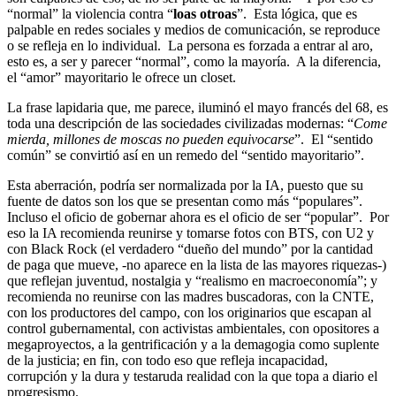
“normal” la violencia contra “
loas otroas
”. Esta lógica, que es
palpable en redes sociales y medios de comunicación, se reproduce
o se refleja en lo individual. La persona es forzada a entrar al aro,
esto es, a ser y parecer “normal”, como la mayoría. A la diferencia,
el “amor” mayoritario le ofrece un closet.
La frase lapidaria que, me parece, iluminó el mayo francés del 68, es
toda una descripción de las sociedades civilizadas modernas: “
Come
mierda, millones de moscas no pueden equivocarse
”. El “sentido
común” se convirtió así en un remedo del “sentido mayoritario”.
Esta aberración, podría ser normalizada por la IA, puesto que su
fuente de datos son los que se presentan como más “populares”.
Incluso el oficio de gobernar ahora es el oficio de ser “popular”. Por
eso la IA recomienda reunirse y tomarse fotos con BTS, con U2 y
con Black Rock (el verdadero “dueño del mundo” por la cantidad
de paga que mueve, -no aparece en la lista de las mayores riquezas-)
que reflejan juventud, nostalgia y “realismo en macroeconomía”; y
recomienda no reunirse con las madres buscadoras, con la CNTE,
con los productores del campo, con los originarios que escapan al
control gubernamental, con activistas ambientales, con opositores a
megaproyectos, a la gentrificación y a la demagogia como suplente
de la justicia; en fin, con todo eso que refleja incapacidad,
corrupción y la dura y testaruda realidad con la que topa a diario el
progresismo.