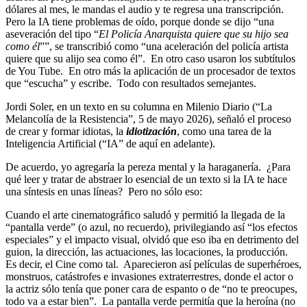
dólares al mes, le mandas el audio y te regresa una transcripción.
Pero la IA tiene problemas de oído, porque donde se dijo “una
aseveración del tipo “
El Policía Anarquista quiere que su hijo sea
como él
””, se transcribió como “una aceleración del policía artista
quiere que su alijo sea como él”. En otro caso usaron los subtítulos
de You Tube. En otro más la aplicación de un procesador de textos
que “escucha” y escribe. Todo con resultados semejantes.
Jordi Soler, en un texto en su columna en Milenio Diario (“La
Melancolía de la Resistencia”, 5 de mayo 2026), señaló el proceso
de crear y formar idiotas, la
idiotización
, como una tarea de la
Inteligencia Artificial (“IA” de aquí en adelante).
De acuerdo, yo agregaría la pereza mental y la haraganería. ¿Para
qué leer y tratar de abstraer lo esencial de un texto si la IA te hace
una síntesis en unas líneas? Pero no sólo eso:
Cuando el arte cinematográfico saludó y permitió la llegada de la
“pantalla verde” (o azul, no recuerdo), privilegiando así “los efectos
especiales” y el impacto visual, olvidó que eso iba en detrimento del
guion, la dirección, las actuaciones, las locaciones, la producción.
Es decir, el Cine como tal. Aparecieron así películas de superhéroes,
monstruos, catástrofes e invasiones extraterrestres, donde el actor o
la actriz sólo tenía que poner cara de espanto o de “no te preocupes,
todo va a estar bien”. La pantalla verde permitía que la heroína (no