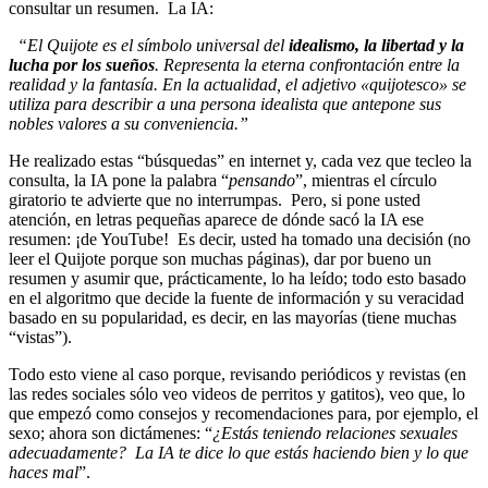
consultar un resumen. La IA:
“El Quijote es el símbolo universal del
idealismo, la libertad y la
lucha por los sueños
. Representa la eterna confrontación entre la
realidad y la fantasía. En la actualidad, el adjetivo «quijotesco» se
utiliza para describir a una persona idealista que antepone sus
nobles valores a su conveniencia.”
He realizado estas “búsquedas” en internet y, cada vez que tecleo la
consulta, la IA pone la palabra “
pensando
”, mientras el círculo
giratorio te advierte que no interrumpas. Pero, si pone usted
atención, en letras pequeñas aparece de dónde sacó la IA ese
resumen: ¡de YouTube! Es decir, usted ha tomado una decisión (no
leer el Quijote porque son muchas páginas), dar por bueno un
resumen y asumir que, prácticamente, lo ha leído; todo esto basado
en el algoritmo que decide la fuente de información y su veracidad
basado en su popularidad, es decir, en las mayorías (tiene muchas
“vistas”).
Todo esto viene al caso porque, revisando periódicos y revistas (en
las redes sociales sólo veo videos de perritos y gatitos), veo que, lo
que empezó como consejos y recomendaciones para, por ejemplo, el
sexo; ahora son dictámenes: “
¿Estás teniendo relaciones sexuales
adecuadamente? La IA te dice lo que estás haciendo bien y lo que
haces mal
”.