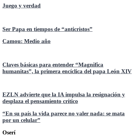
Juego y verdad
Ser Papa en tiempos de “anticristos”
Camou: Medio año
Claves básicas para entender “Magnifica
humanitas”, la primera encíclica del papa León XIV
EZLN advierte que la IA impulsa la resignación y
desplaza el pensamiento crítico
“En su país la vida parece no valer nada: se mata
por un celular”
Oserí