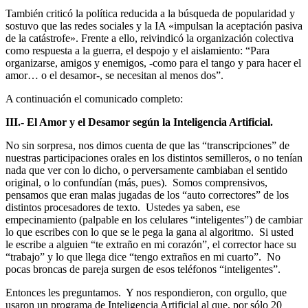
También criticó la política reducida a la búsqueda de popularidad y
sostuvo que las redes sociales y la IA «impulsan la aceptación pasiva
de la catástrofe». Frente a ello, reivindicó la organización colectiva
como respuesta a la guerra, el despojo y el aislamiento: “Para
organizarse, amigos y enemigos, -como para el tango y para hacer el
amor… o el desamor-, se necesitan al menos dos”.
A continuación el comunicado completo:
III.- El Amor y el Desamor según la Inteligencia Artificial.
No sin sorpresa, nos dimos cuenta de que las “transcripciones” de
nuestras participaciones orales en los distintos semilleros, o no tenían
nada que ver con lo dicho, o perversamente cambiaban el sentido
original, o lo confundían (más, pues). Somos comprensivos,
pensamos que eran malas jugadas de los “auto correctores” de los
distintos procesadores de texto. Ustedes ya saben, ese
empecinamiento (palpable en los celulares “inteligentes”) de cambiar
lo que escribes con lo que se le pega la gana al algoritmo. Si usted
le escribe a alguien “te extraño en mi corazón”, el corrector hace su
“trabajo” y lo que llega dice “tengo extraños en mi cuarto”. No
pocas broncas de pareja surgen de esos teléfonos “inteligentes”.
Entonces les preguntamos. Y nos respondieron, con orgullo, que
usaron un programa de Inteligencia Artificial al que, por sólo 20