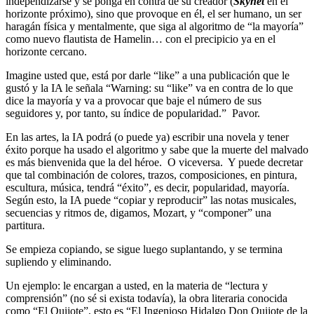
independizarse y se ponga en contra de su creador (
Skynet
en el
horizonte próximo), sino que provoque en él, el ser humano, un ser
haragán física y mentalmente, que siga al algoritmo de “la mayoría”
como nuevo flautista de Hamelin… con el precipicio ya en el
horizonte cercano.
Imagine usted que, está por darle “like” a una publicación que le
gustó y la IA le señala “Warning: su “like” va en contra de lo que
dice la mayoría y va a provocar que baje el número de sus
seguidores y, por tanto, su índice de popularidad.” Pavor.
En las artes, la IA podrá (o puede ya) escribir una novela y tener
éxito porque ha usado el algoritmo y sabe que la muerte del malvado
es más bienvenida que la del héroe. O viceversa. Y puede decretar
que tal combinación de colores, trazos, composiciones, en pintura,
escultura, música, tendrá “éxito”, es decir, popularidad, mayoría.
Según esto, la IA puede “copiar y reproducir” las notas musicales,
secuencias y ritmos de, digamos, Mozart, y “componer” una
partitura.
Se empieza copiando, se sigue luego suplantando, y se termina
supliendo y eliminando.
Un ejemplo: le encargan a usted, en la materia de “lectura y
comprensión” (no sé si exista todavía), la obra literaria conocida
como “El Quijote”, esto es “El Ingenioso Hidalgo Don Quijote de la