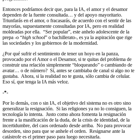
Entonces podríamos decir que, para la IA, el amor y el desamor
dependen de la fuente consultada… y del apoyo mayoritario.
Triunfarás en el amor, o fracasarás, de acuerdo con el sentir de las
mayorías, supuestamente consultadas por IA, pero en realidad
moldeadas por ella. “Ser popular”, este anhelo adolescente de la
prepa -o “
high school
” o bachillerato-, es ya la aspiración que rige
las sociedades y los gobiernos de la modernidad.
¿Por qué sufrir el sentimiento de tener un hoyo en la panza,
provocado por el Amor o el Desamor, si te quitas del problema de
construir una relación simplemente “bloqueando” o cambiando de
avatar… o de número? Sí, antes se cambiaba de canal si algo no te
gustaba. Ahora, si la realidad no te gusta, sólo cambia de celular.
Eso sí, que tenga la IA más veloz.
-*-
Por lo demás, con o sin IA, el objetivo del sistema no es otro sino
generalizar la resignación. Si las religiones ya no lo consiguen, la
tecnología lo intenta. Justo como ahora fomenta la resignación
frente a la masificación de la duda, de la crisis de identidad, de la
incertidumbre, del caos ordenado desde arriba. No para provocar
desorden, sino para que se anhele el orden. Resignarse ante la
catástrofe es el primer paso para luego necesitarla.