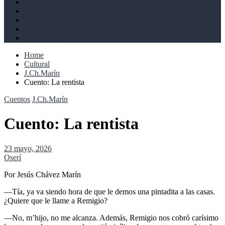
Derechos humanos
Cultural
Perspectivas
Libros
Ahoramismo
Home
Cultural
J.Ch.Marín
Cuento: La rentista
Cuentos
J.Ch.Marín
Cuento: La rentista
23 mayo, 2026
Oserí
Por Jesús Chávez Marín
―Tía, ya va siendo hora de que le demos una pintadita a las casas.
¿Quiere que le llame a Remigio?
―No, m’hijo, no me alcanza. Además, Remigio nos cobró carísimo