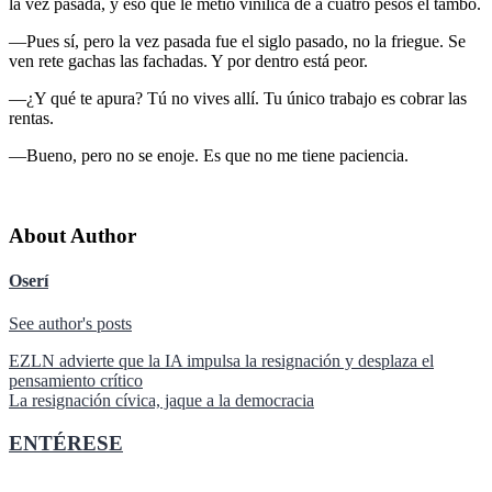
la vez pasada, y eso que le metió vinílica de a cuatro pesos el tambo.
―Pues sí, pero la vez pasada fue el siglo pasado, no la friegue. Se
ven rete gachas las fachadas. Y por dentro está peor.
―¿Y qué te apura? Tú no vives allí. Tu único trabajo es cobrar las
rentas.
―Bueno, pero no se enoje. Es que no me tiene paciencia.
About Author
Oserí
See author's posts
Navegación
EZLN advierte que la IA impulsa la resignación y desplaza el
pensamiento crítico
de
La resignación cívica, jaque a la democracia
entradas
ENTÉRESE