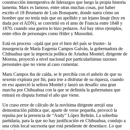
construcción intempestiva de liderazgos que luego la propia historia
lamenta. Marx es famoso, entre otras muchas cosas, por haber
escrito el 18 Brumario de Luis Bonaparte, donde narra cómo un
hombre que no tenía más que un apellido y un lejano linaje (hoy en
duda por el ADN), se convirtió en el amo de Francia entre 1848 y
1870, cuando una guerra lo hizo pedazos. Así hay otros ejemplos,
entre ellos de personajes como Hitler y Mussolini.
Está en proceso –ojalá que por el bien del país se frustre– la
insurgencia de María Eugenia Campos Galván, la gobernadora de
Chihuahua que la impericia política de Ariadna Montiel, dirigente de
Morena, proyectó a nivel nacional por particularísimas razones
personales que no viene al caso comentar.
Maru Campos iba de caída, se le percibía con el anhelo de que su
sexenio expirara por fin, para irse a disfrutar de su riqueza, cuando
en eso apareció la señora Montiel y lanzó un desafío: una gran
marcha por Chihuahua con la que se definiría la gubernatura que
entrará en disputa formal el año que viene.
Un craso error de cálculo de la novísima dirigente arrojó una
demostración pública que, aparte de verse pequeña, provocó la
repulsa por la presencia de “Andy” López Beltrán. La soberbia
partidaria, para la que no hay justificación en Chihuahua, condujo a
una crisis local sucesoria que está pendiente de desenlace. Lo que