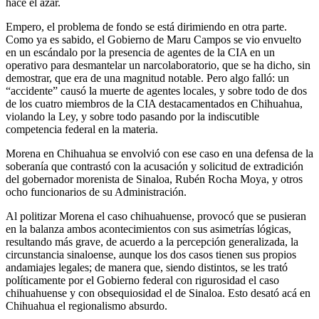
hace el azar.
Empero, el problema de fondo se está dirimiendo en otra parte.
Como ya es sabido, el Gobierno de Maru Campos se vio envuelto
en un escándalo por la presencia de agentes de la CIA en un
operativo para desmantelar un narcolaboratorio, que se ha dicho, sin
demostrar, que era de una magnitud notable. Pero algo falló: un
“accidente” causó la muerte de agentes locales, y sobre todo de dos
de los cuatro miembros de la CIA destacamentados en Chihuahua,
violando la Ley, y sobre todo pasando por la indiscutible
competencia federal en la materia.
Morena en Chihuahua se envolvió con ese caso en una defensa de la
soberanía que contrastó con la acusación y solicitud de extradición
del gobernador morenista de Sinaloa, Rubén Rocha Moya, y otros
ocho funcionarios de su Administración.
Al politizar Morena el caso chihuahuense, provocó que se pusieran
en la balanza ambos acontecimientos con sus asimetrías lógicas,
resultando más grave, de acuerdo a la percepción generalizada, la
circunstancia sinaloense, aunque los dos casos tienen sus propios
andamiajes legales; de manera que, siendo distintos, se les trató
políticamente por el Gobierno federal con rigurosidad el caso
chihuahuense y con obsequiosidad el de Sinaloa. Esto desató acá en
Chihuahua el regionalismo absurdo.