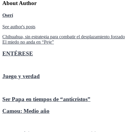
About Author
Oserí
See author's posts
Navegación
Chihuahua, sin estrategia para combatir el desplazamiento forzado
El miedo no anda en “Peje”
de
entradas
ENTÉRESE
Juego y verdad
Ser Papa en tiempos de “anticristos”
Camou: Medio año