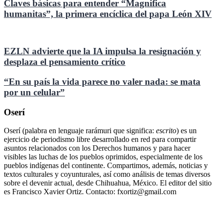
Claves básicas para entender “Magnifica
humanitas”, la primera encíclica del papa León XIV
EZLN advierte que la IA impulsa la resignación y
desplaza el pensamiento crítico
“En su país la vida parece no valer nada: se mata
por un celular”
Oserí
Oserí (palabra en lenguaje rarámuri que significa:
escrito
) es un
ejercicio de periodismo libre desarrollado en red para compartir
asuntos relacionados con los Derechos humanos y para hacer
visibles las luchas de los pueblos oprimidos, especialmente de los
pueblos indígenas del continente. Compartimos, además, noticias y
textos culturales y coyunturales, así como análisis de temas diversos
sobre el devenir actual, desde Chihuahua, México. El editor del sitio
es Francisco Xavier Ortiz. Contacto: fxortiz@gmail.com