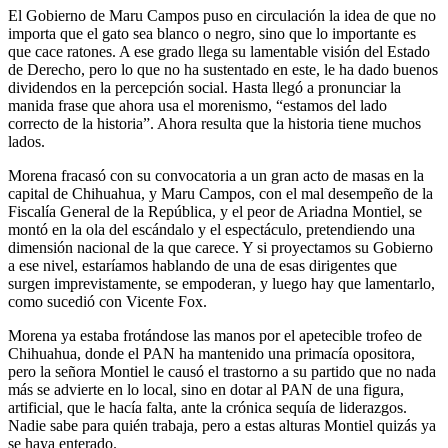
El Gobierno de Maru Campos puso en circulación la idea de que no
importa que el gato sea blanco o negro, sino que lo importante es
que cace ratones. A ese grado llega su lamentable visión del Estado
de Derecho, pero lo que no ha sustentado en este, le ha dado buenos
dividendos en la percepción social. Hasta llegó a pronunciar la
manida frase que ahora usa el morenismo, “estamos del lado
correcto de la historia”. Ahora resulta que la historia tiene muchos
lados.
Morena fracasó con su convocatoria a un gran acto de masas en la
capital de Chihuahua, y Maru Campos, con el mal desempeño de la
Fiscalía General de la República, y el peor de Ariadna Montiel, se
montó en la ola del escándalo y el espectáculo, pretendiendo una
dimensión nacional de la que carece. Y si proyectamos su Gobierno
a ese nivel, estaríamos hablando de una de esas dirigentes que
surgen imprevistamente, se empoderan, y luego hay que lamentarlo,
como sucedió con Vicente Fox.
Morena ya estaba frotándose las manos por el apetecible trofeo de
Chihuahua, donde el PAN ha mantenido una primacía opositora,
pero la señora Montiel le causó el trastorno a su partido que no nada
más se advierte en lo local, sino en dotar al PAN de una figura,
artificial, que le hacía falta, ante la crónica sequía de liderazgos.
Nadie sabe para quién trabaja, pero a estas alturas Montiel quizás ya
se haya enterado.