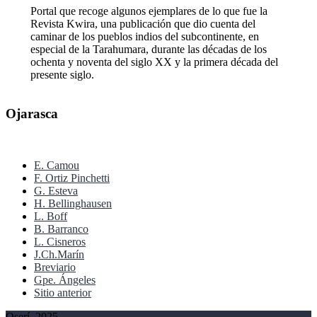
Portal que recoge algunos ejemplares de lo que fue la
Revista Kwira, una publicación que dio cuenta del
caminar de los pueblos indios del subcontinente, en
especial de la Tarahumara, durante las décadas de los
ochenta y noventa del siglo XX y la primera década del
presente siglo.
Ojarasca
E. Camou
F. Ortiz Pinchetti
G. Esteva
H. Bellinghausen
L. Boff
B. Barranco
L. Cisneros
J.Ch.Marín
Breviario
Gpe. Ángeles
Sitio anterior
Oserí, 2025