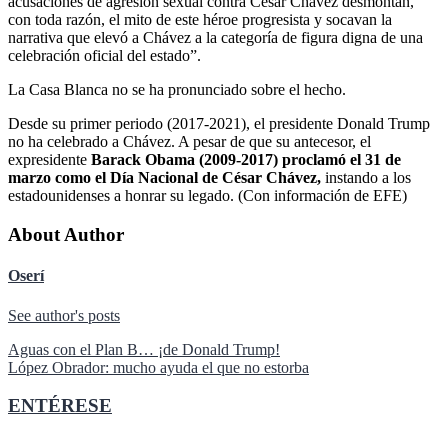
acusaciones de agresión sexual contra César Chávez desmontan,
con toda razón, el mito de este héroe progresista y socavan la
narrativa que elevó a Chávez a la categoría de figura digna de una
celebración oficial del estado”.
La Casa Blanca no se ha pronunciado sobre el hecho.
Desde su primer periodo (2017-2021), el presidente Donald Trump
no ha celebrado a Chávez. A pesar de que su antecesor, el
expresidente
Barack Obama (2009-2017) proclamó el 31 de
marzo como el Día Nacional de César Chávez,
instando a los
estadounidenses a honrar su legado. (Con información de EFE)
About Author
Oserí
See author's posts
Navegación
Aguas con el Plan B… ¡de Donald Trump!
López Obrador: mucho ayuda el que no estorba
de
entradas
ENTÉRESE