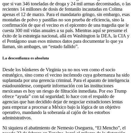
que si van 346 toneladas de droga y 24 mil armas decomisadas, o las
recientes 14 millones de dosis de fentanilo incautadas en Colima
apenas el 12 de marzo. Para el mandatario gringo, sin embargo, esas
montañas de polvo y pastillas no son prueba de eficiencia, sino la
confirmación de que el vecino es el epicentro de una tragedia que le
cuesta 300 mil vidas anuales a su país. Mientras aquí se presume el
éxito de la estrategia nacional, allá en Washington la DEA, la CIA y
el Pentágono usan esos mismos datos para documentar lo que ya
llaman, sin ambages, un “estado fallido”.
La desconfianza es absoluta
Desde los búnkeres de Virginia ya no nos ven como el socio
estratégico, sino como el vecino incómodo cuya gobernanza ha sido
suplantada por una gerencia criminal. Para el aparato de inteligencia
estadounidense, compartir información con las instituciones
mexicanas es hoy un riesgo de filtración inmediata. Por eso Trump
ofrece “ayuda” con tal seguridad; lo hace con el respaldo de
agencias que han decidido dejar de negociar extradiciones lentas
para empezar a procesar a México bajo la lógica de un objetivo
operativo, mandando la soberanía al cajón de los estorbos
administrativos.
Ni siquiera el abatimiento de Nemesio Oseguera, “El Mencho”, el