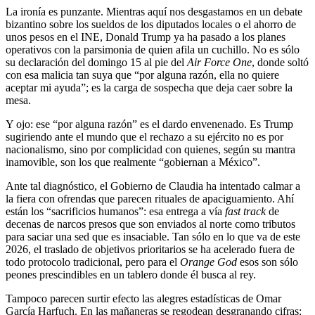
La ironía es punzante. Mientras aquí nos desgastamos en un debate
bizantino sobre los sueldos de los diputados locales o el ahorro de
unos pesos en el INE, Donald Trump ya ha pasado a los planes
operativos con la parsimonia de quien afila un cuchillo. No es sólo
su declaración del domingo 15 al pie del
Air Force One
, donde soltó
con esa malicia tan suya que “por alguna razón, ella no quiere
aceptar mi ayuda”; es la carga de sospecha que deja caer sobre la
mesa.
Y ojo: ese “por alguna razón” es el dardo envenenado. Es Trump
sugiriendo ante el mundo que el rechazo a su ejército no es por
nacionalismo, sino por complicidad con quienes, según su mantra
inamovible, son los que realmente “gobiernan a México”.
Ante tal diagnóstico, el Gobierno de Claudia ha intentado calmar a
la fiera con ofrendas que parecen rituales de apaciguamiento. Ahí
están los “sacrificios humanos”: esa entrega a vía
fast track
de
decenas de narcos presos que son enviados al norte como tributos
para saciar una sed que es insaciable. Tan sólo en lo que va de este
2026, el traslado de objetivos prioritarios se ha acelerado fuera de
todo protocolo tradicional, pero para el
Orange God
esos son sólo
peones prescindibles en un tablero donde él busca al rey.
Tampoco parecen surtir efecto las alegres estadísticas de Omar
García Harfuch. En las mañaneras se regodean desgranando cifras: