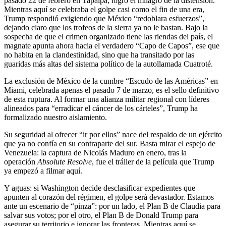
pasado 22 de febrero en Tapalpa, logró el milagro de la distensión.
Mientras aquí se celebraba el golpe casi como el fin de una era,
Trump respondió exigiendo que México “redoblara esfuerzos”,
dejando claro que los trofeos de la sierra ya no le bastan. Bajo la
sospecha de que el crimen organizado tiene las riendas del país, el
magnate apunta ahora hacia el verdadero “Capo de Capos”, ese que
no habita en la clandestinidad, sino que ha transitado por las
guaridas más altas del sistema político de la autollamada Cuatroté.
La exclusión de México de la cumbre “Escudo de las Américas” en
Miami, celebrada apenas el pasado 7 de marzo, es el sello definitivo
de esta ruptura. Al formar una alianza militar regional con líderes
alineados para “erradicar el cáncer de los cárteles”, Trump ha
formalizado nuestro aislamiento.
Su seguridad al ofrecer “ir por ellos” nace del respaldo de un ejército
que ya no confía en su contraparte del sur. Basta mirar el espejo de
Venezuela: la captura de Nicolás Maduro en enero, tras la
operación
Absolute Resolve
, fue el tráiler de la película que Trump
ya empezó a filmar aquí.
Y aguas: si Washington decide desclasificar expedientes que
apunten al corazón del régimen, el golpe será devastador. Estamos
ante un escenario de “pinza”: por un lado, el Plan B de Claudia para
salvar sus votos; por el otro, el Plan B de Donald Trump para
asegurar su territorio e ignorar las fronteras. Mientras aquí se