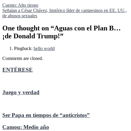
Navegación
Cuento: Alto riesgo
Señalan a César Chávez, histórico líder de campesinos en EE. UU.,
de
de abusos sexuales
entradas
One thought on “
Aguas con el Plan B…
¡de Donald Trump!
”
Pingback:
hello world
Comments are closed.
ENTÉRESE
Juego y verdad
Ser Papa en tiempos de “anticristos”
Camou: Medio año