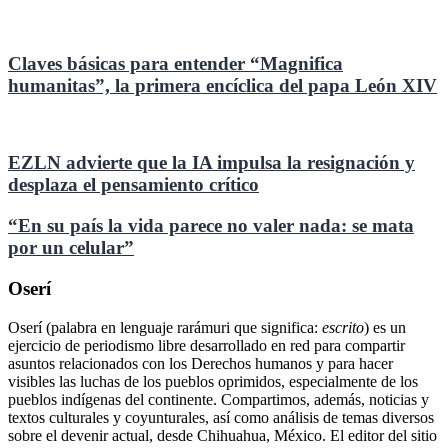
Claves básicas para entender “Magnifica
humanitas”, la primera encíclica del papa León XIV
EZLN advierte que la IA impulsa la resignación y
desplaza el pensamiento crítico
“En su país la vida parece no valer nada: se mata
por un celular”
Oserí
Oserí (palabra en lenguaje rarámuri que significa:
escrito
) es un
ejercicio de periodismo libre desarrollado en red para compartir
asuntos relacionados con los Derechos humanos y para hacer
visibles las luchas de los pueblos oprimidos, especialmente de los
pueblos indígenas del continente. Compartimos, además, noticias y
textos culturales y coyunturales, así como análisis de temas diversos
sobre el devenir actual, desde Chihuahua, México. El editor del sitio