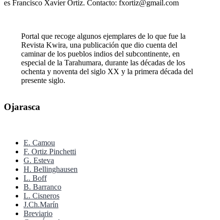
es Francisco Xavier Ortiz. Contacto: fxortiz@gmail.com
Portal que recoge algunos ejemplares de lo que fue la
Revista Kwira, una publicación que dio cuenta del
caminar de los pueblos indios del subcontinente, en
especial de la Tarahumara, durante las décadas de los
ochenta y noventa del siglo XX y la primera década del
presente siglo.
Ojarasca
E. Camou
F. Ortiz Pinchetti
G. Esteva
H. Bellinghausen
L. Boff
B. Barranco
L. Cisneros
J.Ch.Marín
Breviario