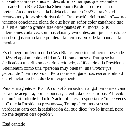
Clavados como estamos en descubrir las trampas que esconde el
llamado Plan B de Claudia Sheinbaum Pardo —entre ellas su
pretensión de meterse a la boleta electoral en 2027 a través del
recurso muy lopezobradorista de la “revocación del mandato”—, no
tenemos conciencia plena de que hay un señor color zanahoria que
allá en el rancho grande trae otros planes en su morral. Sus
intenciones cada vez son más claras y evidentes, aunque las disfrace
con lisonjas como la de ponderar la hermosa voz de la mandataria
mexicana.
Es el juego preferido de la Casa Blanca en estos primeros meses de
2026: el agotamiento del Plan A. Durante meses, Trump se ha
dedicado a una diplomacia de terciopelo, calificando a la Presidenta
Sheinbaum como una “persona muy buena”, una
wonderful
person
de “hermosa voz”. Pero no nos engañemos; esa amabilidad
era el metódico llenado de un expediente.
Para el magnate, el Plan A consistía en seducir al gobierno mexicano
para que aceptara, por las buenas, la entrada de sus tropas. Al recibir
el “no” rotundo de Palacio Nacional —esa respuesta de “once veces
no” que la Presidenta presume—, Trump ahora muestra su
verdadera cara con la satisfacción del que dice: “yo lo intenté, pero
no me dejaron otra opción”.
Está cantado.