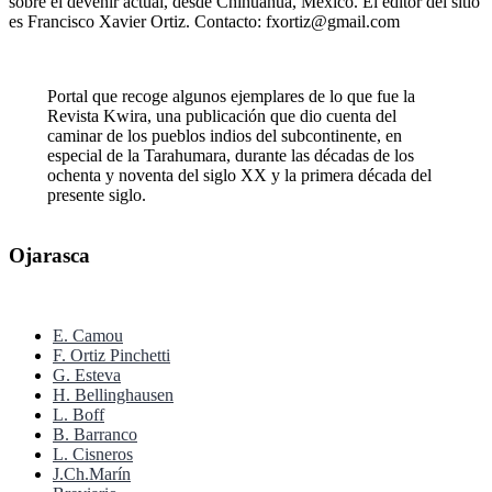
sobre el devenir actual, desde Chihuahua, México. El editor del sitio
es Francisco Xavier Ortiz. Contacto: fxortiz@gmail.com
Portal que recoge algunos ejemplares de lo que fue la
Revista Kwira, una publicación que dio cuenta del
caminar de los pueblos indios del subcontinente, en
especial de la Tarahumara, durante las décadas de los
ochenta y noventa del siglo XX y la primera década del
presente siglo.
Ojarasca
E. Camou
F. Ortiz Pinchetti
G. Esteva
H. Bellinghausen
L. Boff
B. Barranco
L. Cisneros
J.Ch.Marín