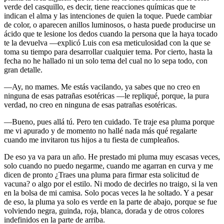
verde del casquillo, es decir, tiene reacciones químicas que te
indican el alma y las intenciones de quien la toque. Puede cambiar
de color, o aparecen anillos luminosos, o hasta puede producirse un
ácido que te lesione los dedos cuando la persona que la haya tocado
te la devuelva ―explicó Luis con esa meticulosidad con la que se
toma su tiempo para desarrollar cualquier tema. Por cierto, hasta la
fecha no he hallado ni un solo tema del cual no lo sepa todo, con
gran detalle.
―Ay, no mames. Me estás vacilando, ya sabes que no creo en
ninguna de esas patrañas esotéricas ―le repliqué, porque, la pura
verdad, no creo en ninguna de esas patrañas esotéricas.
―Bueno, pues allá tú. Pero ten cuidado. Te traje esa pluma porque
me vi apurado y de momento no hallé nada más qué regalarte
cuando me invitaron tus hijos a tu fiesta de cumpleaños.
De eso ya va para un año. He prestado mi pluma muy escasas veces,
solo cuando no puedo negarme, cuando me agarran en curva y me
dicen de pronto ¿Traes una pluma para firmar esta solicitud de
vacuna? o algo por el estilo. Ni modo de decirles no traigo, si la ven
en la bolsa de mi camisa. Solo pocas veces la he soltado. Y a pesar
de eso, la pluma ya solo es verde en la parte de abajo, porque se fue
volviendo negra, guinda, roja, blanca, dorada y de otros colores
indefinidos en la parte de arriba.