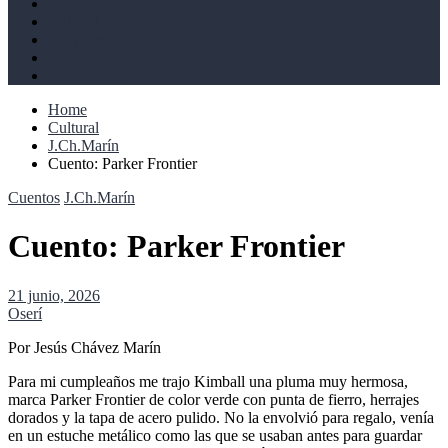
Derechos humanos
Cultural
Perspectivas
Libros
Ahoramismo
Home
Cultural
J.Ch.Marín
Cuento: Parker Frontier
Cuentos
J.Ch.Marín
Cuento: Parker Frontier
21 junio, 2026
Oserí
Por Jesús Chávez Marín
Para mi cumpleaños me trajo Kimball una pluma muy hermosa,
marca Parker Frontier de color verde con punta de fierro, herrajes
dorados y la tapa de acero pulido. No la envolvió para regalo, venía
en un estuche metálico como las que se usaban antes para guardar