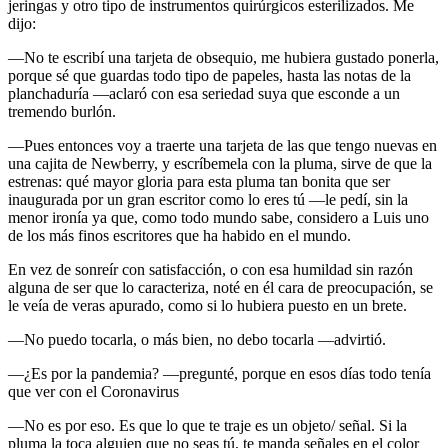
jeringas y otro tipo de instrumentos quirúrgicos esterilizados. Me
dijo:
―No te escribí una tarjeta de obsequio, me hubiera gustado ponerla,
porque sé que guardas todo tipo de papeles, hasta las notas de la
planchaduría ―aclaró con esa seriedad suya que esconde a un
tremendo burlón.
―Pues entonces voy a traerte una tarjeta de las que tengo nuevas en
una cajita de Newberry, y escríbemela con la pluma, sirve de que la
estrenas: qué mayor gloria para esta pluma tan bonita que ser
inaugurada por un gran escritor como lo eres tú ―le pedí, sin la
menor ironía ya que, como todo mundo sabe, considero a Luis uno
de los más finos escritores que ha habido en el mundo.
En vez de sonreír con satisfacción, o con esa humildad sin razón
alguna de ser que lo caracteriza, noté en él cara de preocupación, se
le veía de veras apurado, como si lo hubiera puesto en un brete.
―No puedo tocarla, o más bien, no debo tocarla ―advirtió.
―¿Es por la pandemia? ―pregunté, porque en esos días todo tenía
que ver con el Coronavirus
―No es por eso. Es que lo que te traje es un objeto/ señal. Si la
pluma la toca alguien que no seas tú, te manda señales en el color