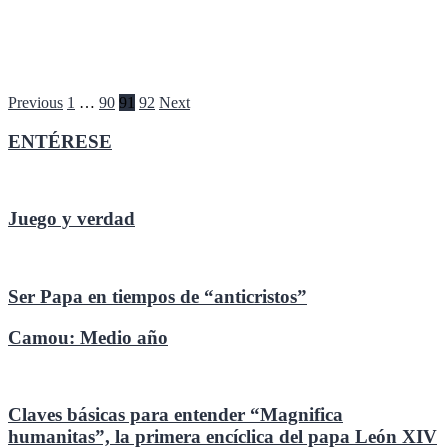
Paginación
Previous
1
…
90
91
92
Next
de
ENTÉRESE
entradas
Juego y verdad
Ser Papa en tiempos de “anticristos”
Camou: Medio año
Claves básicas para entender “Magnifica
humanitas”, la primera encíclica del papa León XIV