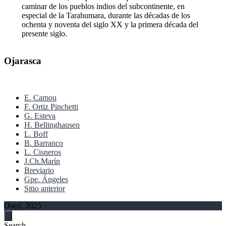
caminar de los pueblos indios del subcontinente, en
especial de la Tarahumara, durante las décadas de los
ochenta y noventa del siglo XX y la primera década del
presente siglo.
Ojarasca
E. Camou
F. Ortiz Pinchetti
G. Esteva
H. Bellinghausen
L. Boff
B. Barranco
L. Cisneros
J.Ch.Marín
Breviario
Gpe. Ángeles
Sitio anterior
Oserí, 2025
Search