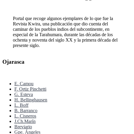
Portal que recoge algunos ejemplares de lo que fue la
Revista Kwira, una publicación que dio cuenta del
caminar de los pueblos indios del subcontinente, en
especial de la Tarahumara, durante las décadas de los
ochenta y noventa del siglo XX y la primera década del
presente siglo.
Ojarasca
E. Camou
F. Ortiz Pinchetti
G. Esteva
H. Bellinghausen
L. Boff
B. Barranco
L. Cisneros
J.Ch.Marín
Breviario
Gpe. Ángeles