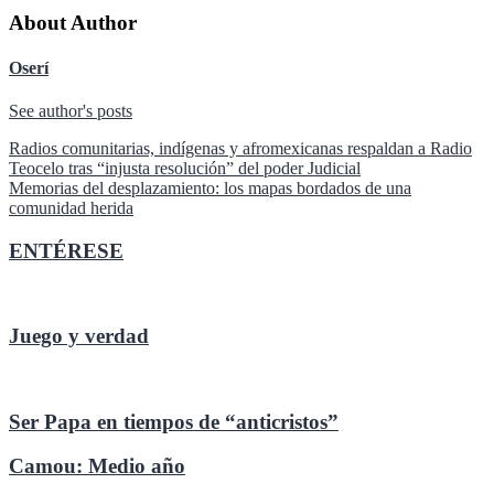
About Author
Oserí
See author's posts
Navegación
Radios comunitarias, indígenas y afromexicanas respaldan a Radio
Teocelo tras “injusta resolución” del poder Judicial
de
Memorias del desplazamiento: los mapas bordados de una
entradas
comunidad herida
ENTÉRESE
Juego y verdad
Ser Papa en tiempos de “anticristos”
Camou: Medio año