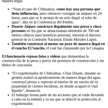
manera ilegal.
“Vean el caso de Chihuahua:
como hay una persona que
tiene influencias,
pues entonces consigue un amparo en 24
horas, para que se le proteja de un acto ilegal, el robo de
agua”, dijo en la Conferencia del Pueblo.
Duarte Jáquez construyó ilegalmente una presa y cinco
presones
en los que se almacenaban alrededor de 700 mil
metros cúbicos para beneficio personal, informó el director
general de la Comisión Nacional, Efraín Morales López.
También construyó al menos un pozo de manera ilegal en
el rancho El Saucito,
el cual fue clausurado por la Conagua.
El funcionario expuso fotos y videos
que demuestran la
construcción de la presa y pozos sin permisos de construcción y sin
títulos de concesión.
“El exgobernador de Chihuahua, César Duarte, durante su
gestión realizó el apoderamiento de manera ilegal del agua,
construyó presas y represas al interior de un rancho de su
propiedad de cientos hectáreas, en donde acaparó el vital
líquido”, denunció.
El hallazgo forma parte de las acciones que se están llevando
a cabo en la entidad y en las que se detectó la protección al
exgobernador.