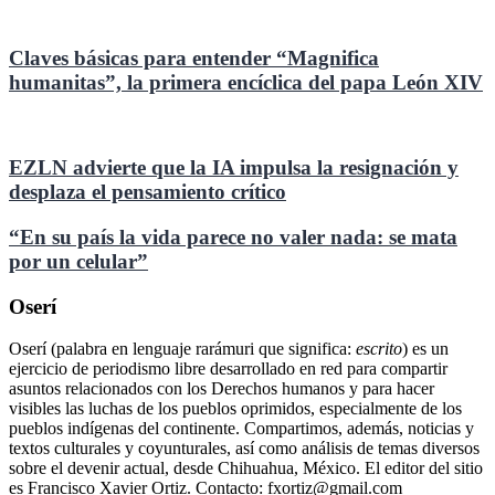
Claves básicas para entender “Magnifica
humanitas”, la primera encíclica del papa León XIV
EZLN advierte que la IA impulsa la resignación y
desplaza el pensamiento crítico
“En su país la vida parece no valer nada: se mata
por un celular”
Oserí
Oserí (palabra en lenguaje rarámuri que significa:
escrito
) es un
ejercicio de periodismo libre desarrollado en red para compartir
asuntos relacionados con los Derechos humanos y para hacer
visibles las luchas de los pueblos oprimidos, especialmente de los
pueblos indígenas del continente. Compartimos, además, noticias y
textos culturales y coyunturales, así como análisis de temas diversos
sobre el devenir actual, desde Chihuahua, México. El editor del sitio
es Francisco Xavier Ortiz. Contacto: fxortiz@gmail.com