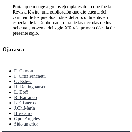
Portal que recoge algunos ejemplares de lo que fue la
Revista Kwira, una publicación que dio cuenta del
caminar de los pueblos indios del subcontinente, en
especial de la Tarahumara, durante las décadas de los
ochenta y noventa del siglo XX y la primera década del
presente siglo.
Ojarasca
E. Camou
F. Ortiz Pinchetti
G. Esteva
H. Bellinghausen
L. Boff
B. Barranco
L. Cisneros
J.Ch.Marín
Breviario
Gpe. Ángeles
Sitio anterior