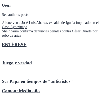
Oserí
See author's posts
Navegación
Absuelven a José Luis Abarca, excalde de Iguala implicado en el
Caso Ayotzinapa
de
Sheinbaum confirma denuncias penales contra César Duarte por
entradas
robo de agua
ENTÉRESE
Juego y verdad
Ser Papa en tiempos de “anticristos”
Camou: Medio año