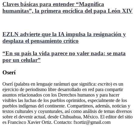
Claves básicas para entender “Magnifica
humanitas”, la primera encíclica del papa León XIV
EZLN advierte que la IA impulsa la resignación y
desplaza el pensamiento crítico
“En su país la vida parece no valer nada: se mata
por un celular”
Oserí
Oserí (palabra en lenguaje rarámuri que significa:
escrito
) es un
ejercicio de periodismo libre desarrollado en red para compartir
asuntos relacionados con los Derechos humanos y para hacer
visibles las luchas de los pueblos oprimidos, especialmente de los
pueblos indígenas del continente. Compartimos, además, noticias y
textos culturales y coyunturales, así como análisis de temas diversos
sobre el devenir actual, desde Chihuahua, México. El editor del sitio
es Francisco Xavier Ortiz. Contacto: fxortiz@gmail.com