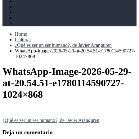
Derechos humanos
Cultural
Perspectivas
Libros
Ahoramismo
Home
Cultural
¿Qué es ser un ser humano?, de Javier Aranguren
WhatsApp-Image-2026-05-29-at-20.54.51-e1780114590727-
1024×868
WhatsApp-Image-2026-05-29-
at-20.54.51-e1780114590727-
1024×868
Navegación
¿Qué es ser un ser humano?, de Javier Aranguren
de
Deja un comentario
entradas