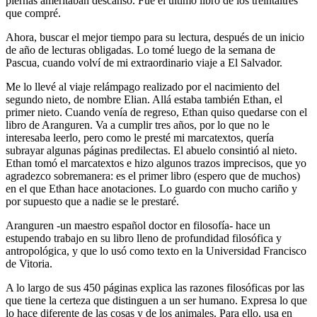
piernas ameritaban descanso. Fue el último libro de los treintaitrés
que compré.
Ahora, buscar el mejor tiempo para su lectura, después de un inicio
de año de lecturas obligadas. Lo tomé luego de la semana de
Pascua, cuando volví de mi extraordinario viaje a El Salvador.
Me lo llevé al viaje relámpago realizado por el nacimiento del
segundo nieto, de nombre Elian. Allá estaba también Ethan, el
primer nieto. Cuando venía de regreso, Ethan quiso quedarse con el
libro de Aranguren. Va a cumplir tres años, por lo que no le
interesaba leerlo, pero como le presté mi marcatextos, quería
subrayar algunas páginas predilectas. El abuelo consintió al nieto.
Ethan tomó el marcatextos e hizo algunos trazos imprecisos, que yo
agradezco sobremanera: es el primer libro (espero que de muchos)
en el que Ethan hace anotaciones. Lo guardo con mucho cariño y
por supuesto que a nadie se le prestaré.
Aranguren -un maestro español doctor en filosofía- hace un
estupendo trabajo en su libro lleno de profundidad filosófica y
antropológica, y que lo usó como texto en la Universidad Francisco
de Vitoria.
A lo largo de sus 450 páginas explica las razones filosóficas por las
que tiene la certeza que distinguen a un ser humano. Expresa lo que
lo hace diferente de las cosas y de los animales. Para ello, usa en