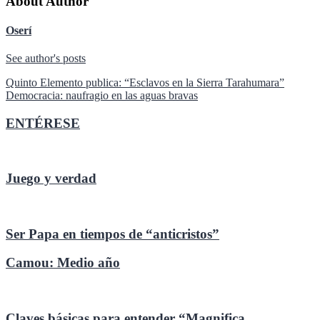
About Author
Oserí
See author's posts
Navegación
Quinto Elemento publica: “Esclavos en la Sierra Tarahumara”
Democracia: naufragio en las aguas bravas
de
entradas
ENTÉRESE
Juego y verdad
Ser Papa en tiempos de “anticristos”
Camou: Medio año
Claves básicas para entender “Magnifica