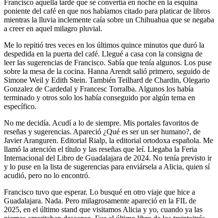
Francisco aquella tarde que se convertía en noche en la esquina
poniente del café en que nos habíamos citado para platicar de libros
mientras la lluvia inclemente caía sobre un Chihuahua que se negaba
a creer en aquel milagro pluvial.
Me lo repitió tres veces en los últimos quince minutos que duró la
despedida en la puerta del café. Llegué a casa con la consigna de
leer las sugerencias de Francisco. Sabía que tenía algunos. Los puse
sobre la mesa de la cocina. Hanna Arendt salió primero, seguido de
Simone Weil y Edith Stein. También Teilhard de Chardin, Olegario
Gonzalez de Cardedal y Francesc Torralba. Algunos los había
terminado y otros solo los había conseguido por algún tema en
específico.
No me decidía. Acudí a lo de siempre. Mis portales favoritos de
reseñas y sugerencias. Apareció ¿Qué es ser un ser humano?, de
Javier Aranguren. Editorial Rialp, la editorial ortodoxa española. Me
llamó la atención el título y las reseñas que leí. Llegaba la Feria
Internacional del Libro de Guadalajara de 2024. No tenía previsto ir
y lo puse en la lista de sugerencias para enviársela a Alicia, quien sí
acudió, pero no lo encontró.
Francisco tuvo que esperar. Lo busqué en otro viaje que hice a
Guadalajara. Nada. Pero milagrosamente apareció en la FIL de
2025, en el último stand que visitamos Alicia y yo, cuando ya las