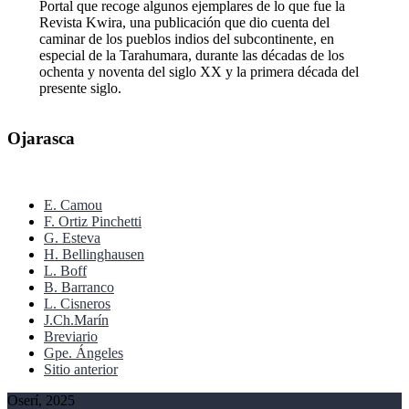
Portal que recoge algunos ejemplares de lo que fue la
Revista Kwira, una publicación que dio cuenta del
caminar de los pueblos indios del subcontinente, en
especial de la Tarahumara, durante las décadas de los
ochenta y noventa del siglo XX y la primera década del
presente siglo.
Ojarasca
E. Camou
F. Ortiz Pinchetti
G. Esteva
H. Bellinghausen
L. Boff
B. Barranco
L. Cisneros
J.Ch.Marín
Breviario
Gpe. Ángeles
Sitio anterior
Oserí, 2025