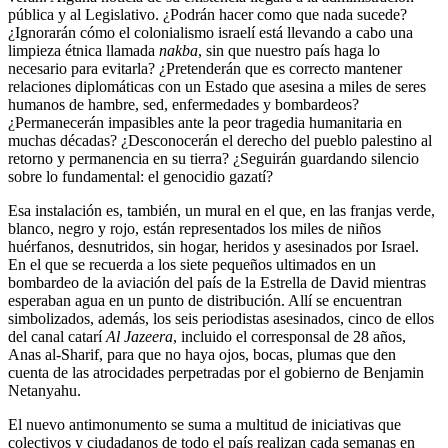
pública y al Legislativo. ¿Podrán hacer como que nada sucede?
¿Ignorarán cómo el colonialismo israelí está llevando a cabo una
limpieza étnica llamada
nakba
, sin que nuestro país haga lo
necesario para evitarla? ¿Pretenderán que es correcto mantener
relaciones diplomáticas con un Estado que asesina a miles de seres
humanos de hambre, sed, enfermedades y bombardeos?
¿Permanecerán impasibles ante la peor tragedia humanitaria en
muchas décadas? ¿Desconocerán el derecho del pueblo palestino al
retorno y permanencia en su tierra? ¿Seguirán guardando silencio
sobre lo fundamental: el genocidio gazatí?
Esa instalación es, también, un mural en el que, en las franjas verde,
blanco, negro y rojo, están representados los miles de niños
huérfanos, desnutridos, sin hogar, heridos y asesinados por Israel.
En el que se recuerda a los siete pequeños ultimados en un
bombardeo de la aviación del país de la Estrella de David mientras
esperaban agua en un punto de distribución. Allí se encuentran
simbolizados, además, los seis periodistas asesinados, cinco de ellos
del canal catarí
Al Jazeera
, incluido el corresponsal de 28 años,
Anas al-Sharif, para que no haya ojos, bocas, plumas que den
cuenta de las atrocidades perpetradas por el gobierno de Benjamin
Netanyahu.
El nuevo antimonumento se suma a multitud de iniciativas que
colectivos y ciudadanos de todo el país realizan cada semanas en