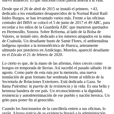
nuevo amanecer. El que funciona como puerta abierta a la vida.
Desde que el 26 de abril de 2015 se instaló el primero,
+43
,
dedicado a los estudiantes desaparecidos de la Normal Rural Raúl
Isidro Burgos, se han levantado varios más. Frente a las oficinas
centrales del IMSS se colocó el 5 de junio de 2017 el
49 AB
C, para
recordar a los niños de la Guardería ABC que murieron quemados
en Hermosillo, Sonora. Sobre Reforma, al lado de la Bolsa de
Valores, se instaló otro, dedicado a los mineros atrapados en la mina
de Coahuila. Un desafiante busto de Samir Flores, el ambientalista
indígena opositor a la termoeléctrica de Huesca, arteramente
ultimado por pistoleros en Amilcingo, Morelos, apareció desafiante
en el Zócalo el 21 de febrero de 2020.
Lo cierto es que, de la mano de las afrentas, éstos crecen como
hongos en temporada de lluvias. Así sucedió el pasado sábado 16 de
agosto. Como parte de esta ruta por la memoria, una nueva
instalación de gran formato fue sembrada frente al edificio de la
Secretaría de Relaciones Exteriores. Está dedicada a Gaza. Se
llama
Palestina: la puerta de la resistencia y la vida.
Es una bella y
hermosa bandera de ese país. Un reconocimiento a la dignidad,
resistencia y autodeterminación de ese pueblo y nación heroica. Un
grito para poner fin al genocidio.
Cuando los funcionarios de la cancillería entren a sus oficinas, lo
verán. Alguna noticia de su existencia llegará a la administración