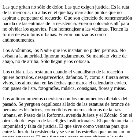
Las que gritan no sólo de dolor. Las que exigen justicia. Es la ruta
de la memoria, un atlas en el que hay marcados puntos que no
aspiran a perpetuar el recuerdo. Que son ejercicio de rememoración
nacida de las entrañas de la resistencia. Fueron colocados allí para
no olvidar los agravios. Para homenajear a las víctimas. Tienen la
forma de esculturas urbanas. Fueron bautizados como
antimonumentos.
Los Anónimos, los Nadie que los instalan no piden permiso. No
avisan a la autoridad. Ignoran reglamentos. Su mandato viene de
abajo, no de arriba. Sólo llegan y los colocan.
Los cuidan. Las restauran cuando el vandalismo de la reacción
quiere borrarlos, desaparecerlos, dañarlos. Y, como si fueran seres
vivos, los alimentan en las fechas que marca el calendario cívico,
con pases de lista, fotografías, música, consignas, flores y misas.
Los antimonumentos coexisten con los monumentos oficiales del
pasado. Se yerguen orgullosos al lado de las estatuas de bronce de
personajes históricos, convertidas en meros adornos de la traza
urbana, en Paseo de la Reforma, avenida Juárez y el Zócalo. Son el
otro lado del espejo de las efigies institucionales. El que denuncia la
impunidad y falta de justicia. El que sirve como ventana para que
entre la luz de la resistencia y se vean las estrellas que anuncian un