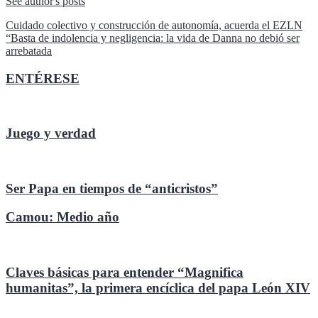
See author's posts
Navegación
Cuidado colectivo y construcción de autonomía, acuerda el EZLN
“Basta de indolencia y negligencia: la vida de Danna no debió ser
de
arrebatada
entradas
ENTÉRESE
Juego y verdad
Ser Papa en tiempos de “anticristos”
Camou: Medio año
Claves básicas para entender “Magnifica
humanitas”, la primera encíclica del papa León XIV