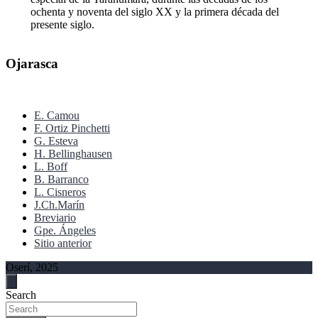
ochenta y noventa del siglo XX y la primera década del
presente siglo.
Ojarasca
E. Camou
F. Ortiz Pinchetti
G. Esteva
H. Bellinghausen
L. Boff
B. Barranco
L. Cisneros
J.Ch.Marín
Breviario
Gpe. Ángeles
Sitio anterior
Oserí, 2025
Search