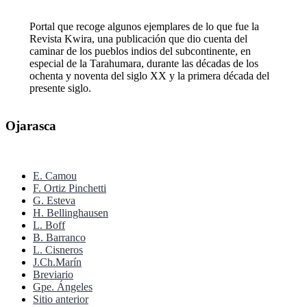
Portal que recoge algunos ejemplares de lo que fue la
Revista Kwira, una publicación que dio cuenta del
caminar de los pueblos indios del subcontinente, en
especial de la Tarahumara, durante las décadas de los
ochenta y noventa del siglo XX y la primera década del
presente siglo.
Ojarasca
E. Camou
F. Ortiz Pinchetti
G. Esteva
H. Bellinghausen
L. Boff
B. Barranco
L. Cisneros
J.Ch.Marín
Breviario
Gpe. Ángeles
Sitio anterior