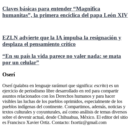
Claves básicas para entender “Magnifica
humanitas”, la primera encíclica del papa León XIV
EZLN advierte que la IA impulsa la resignación y
desplaza el pensamiento crítico
“En su país la vida parece no valer nada: se mata
por un celular”
Oserí
Oserí (palabra en lenguaje rarámuri que significa:
escrito
) es un
ejercicio de periodismo libre desarrollado en red para compartir
asuntos relacionados con los Derechos humanos y para hacer
visibles las luchas de los pueblos oprimidos, especialmente de los
pueblos indígenas del continente. Compartimos, además, noticias y
textos culturales y coyunturales, así como análisis de temas diversos
sobre el devenir actual, desde Chihuahua, México. El editor del sitio
es Francisco Xavier Ortiz. Contacto: fxortiz@gmail.com