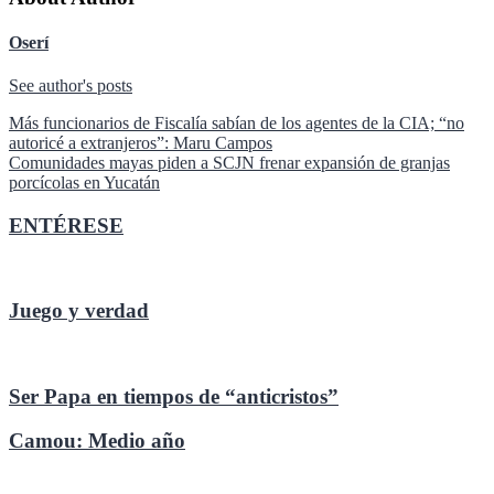
Oserí
See author's posts
Navegación
Más funcionarios de Fiscalía sabían de los agentes de la CIA; “no
autoricé a extranjeros”: Maru Campos
de
Comunidades mayas piden a SCJN frenar expansión de granjas
entradas
porcícolas en Yucatán
ENTÉRESE
Juego y verdad
Ser Papa en tiempos de “anticristos”
Camou: Medio año