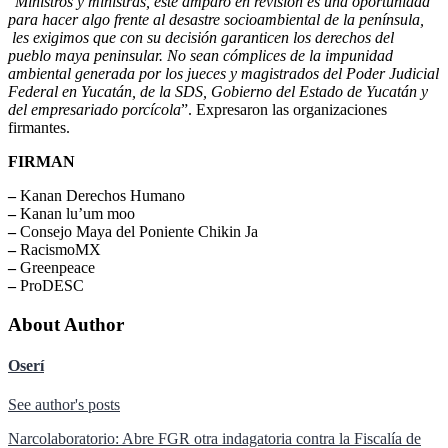
“
Ministros y ministras, este amparo en revisión es una oportunidad
para hacer algo frente al desastre socioambiental de la península,
les exigimos que con su decisión garanticen los derechos del
pueblo maya peninsular. No sean cómplices de la impunidad
ambiental generada por los jueces y magistrados del Poder Judicial
Federal en Yucatán, de la SDS, Gobierno del Estado de Yucatán y
del empresariado porcícola
”. Expresaron las organizaciones
firmantes.
FIRMAN
–
Kanan Derechos Humano
–
Kanan lu’um moo
–
Consejo Maya del Poniente Chikin Ja
–
RacismoMX
–
Greenpeace
–
ProDESC
About Author
Oserí
See author's posts
Navegación
Narcolaboratorio: Abre FGR otra indagatoria contra la Fiscalía de