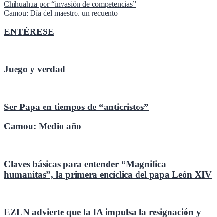
Chihuahua por “invasión de competencias”
de
Camou: Día del maestro, un recuento
entradas
ENTÉRESE
Juego y verdad
Ser Papa en tiempos de “anticristos”
Camou: Medio año
Claves básicas para entender “Magnifica
humanitas”, la primera encíclica del papa León XIV
EZLN advierte que la IA impulsa la resignación y