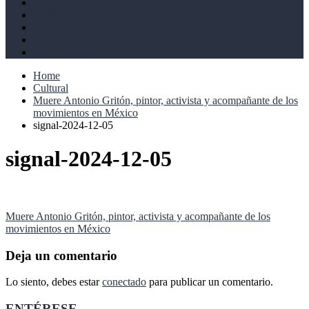
Derechos humanos
Cultural
Perspectivas
Libros
Ahoramismo
Home
Cultural
Muere Antonio Gritón, pintor, activista y acompañante de los
movimientos en México
signal-2024-12-05
signal-2024-12-05
Navegación
Muere Antonio Gritón, pintor, activista y acompañante de los
movimientos en México
de
entradas
Deja un comentario
Lo siento, debes estar
conectado
para publicar un comentario.
ENTÉRESE