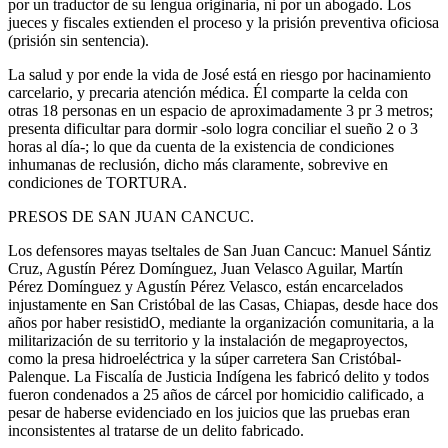
por un traductor de su lengua originaria, ni por un abogado. Los
jueces y fiscales extienden el proceso y la prisión preventiva oficiosa
(prisión sin sentencia).
La salud y por ende la vida de José está en riesgo por hacinamiento
carcelario, y precaria atención médica. Él comparte la celda con
otras 18 personas en un espacio de aproximadamente 3 pr 3 metros;
presenta dificultar para dormir -solo logra conciliar el sueño 2 o 3
horas al día-; lo que da cuenta de la existencia de condiciones
inhumanas de reclusión, dicho más claramente, sobrevive en
condiciones de TORTURA.
PRESOS DE SAN JUAN CANCUC.
Los defensores mayas tseltales de San Juan Cancuc: Manuel Sántiz
Cruz, Agustín Pérez Domínguez, Juan Velasco Aguilar, Martín
Pérez Domínguez y Agustín Pérez Velasco, están encarcelados
injustamente en San Cristóbal de las Casas, Chiapas, desde hace dos
años por haber resistidO, mediante la organización comunitaria, a la
militarización de su territorio y la instalación de megaproyectos,
como la presa hidroeléctrica y la súper carretera San Cristóbal-
Palenque. La Fiscalía de Justicia Indígena les fabricó delito y todos
fueron condenados a 25 años de cárcel por homicidio calificado, a
pesar de haberse evidenciado en los juicios que las pruebas eran
inconsistentes al tratarse de un delito fabricado.