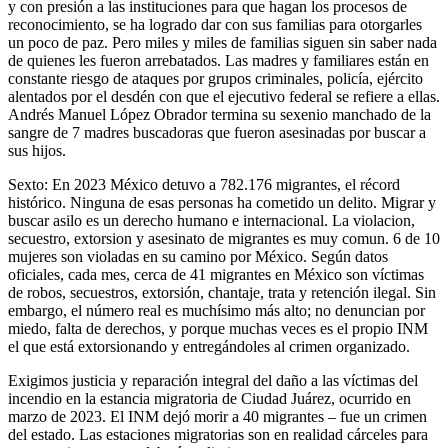
y con presión a las instituciones para que hagan los procesos de
reconocimiento, se ha logrado dar con sus familias para otorgarles
un poco de paz. Pero miles y miles de familias siguen sin saber nada
de quienes les fueron arrebatados. Las madres y familiares están en
constante riesgo de ataques por grupos criminales, policía, ejército
alentados por el desdén con que el ejecutivo federal se refiere a ellas.
Andrés Manuel López Obrador termina su sexenio manchado de la
sangre de 7 madres buscadoras que fueron asesinadas por buscar a
sus hijos.
Sexto: En 2023 México detuvo a 782.176 migrantes, el récord
histórico. Ninguna de esas personas ha cometido un delito. Migrar y
buscar asilo es un derecho humano e internacional. La violacion,
secuestro, extorsion y asesinato de migrantes es muy comun. 6 de 10
mujeres son violadas en su camino por México. Según datos
oficiales, cada mes, cerca de 41 migrantes en México son víctimas
de robos, secuestros, extorsión, chantaje, trata y retención ilegal. Sin
embargo, el número real es muchísimo más alto; no denuncian por
miedo, falta de derechos, y porque muchas veces es el propio INM
el que está extorsionando y entregándoles al crimen organizado.
Exigimos justicia y reparación integral del daño a las víctimas del
incendio en la estancia migratoria de Ciudad Juárez, ocurrido en
marzo de 2023. El INM dejó morir a 40 migrantes – fue un crimen
del estado. Las estaciones migratorias son en realidad cárceles para