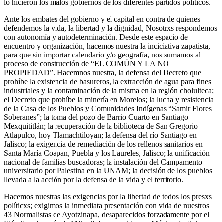
lo hicieron los malos gobiernos de los diferentes partidos políticos.
Ante los embates del gobierno y el capital en contra de quienes
defendemos la vida, la libertad y la dignidad, Nosotrxs respondemos
con autonomía y autodeterminación. Desde este espacio de
encuentro y organización, hacemos nuestra la inciciativa zapatista,
para que sin importar calendario y/o geografía, nos sumamos al
proceso de construcción de “EL COMÚN Y LA NO
PROPIEDAD”. Hacemnos nuestra, la defensa del Decreto que
prohíbe la existencia de basureros, la extracción de agua para fines
industriales y la contaminación de la misma en la región cholulteca;
el Decreto que prohíbe la minería en Morelos; la lucha y resistencia
de la Casa de los Pueblos y Comunidades Indígenas “Samir Flores
Soberanes”; la toma del pozo de Barrio Cuarto en Santiago
Mexquititlán; la recuperación de la biblioteca de San Gregorio
Atlapulco, hoy Tlamachtiloyan; la defensa del río Santiago en
Jalisco; la exigencia de remediación de los rellenos sanitarios en
Santa María Coapan, Puebla y los Laureles, Jalisco; la unificación
nacional de familias buscadoras; la instalación del Campamento
universitario por Palestina en la UNAM; la decisión de los pueblos
llevada a la acción por la defensa de la vida y el territorio.
Hacemos nuestras las exigencias por la libertad de todos los presxs
políticxs; exigimos la inmediata presentación con vida de nuestros
43 Normalistas de Ayotzinapa, desaparecidos forzadamente por el