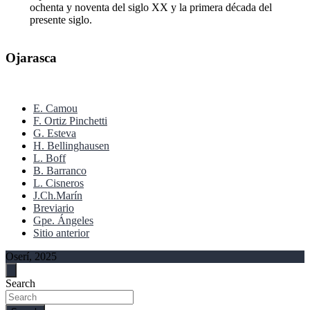
ochenta y noventa del siglo XX y la primera década del
presente siglo.
Ojarasca
E. Camou
F. Ortiz Pinchetti
G. Esteva
H. Bellinghausen
L. Boff
B. Barranco
L. Cisneros
J.Ch.Marín
Breviario
Gpe. Ángeles
Sitio anterior
Oserí, 2025
Search