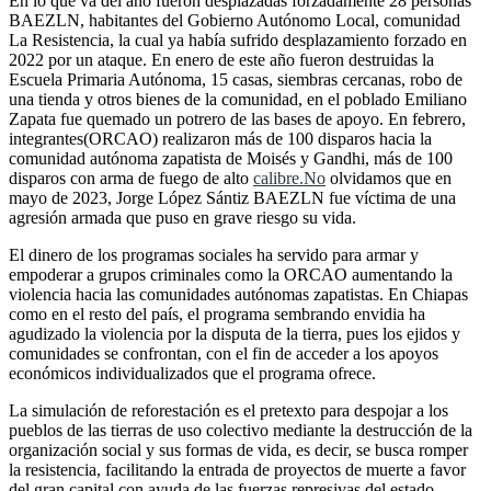
En lo que va del año fueron desplazadas forzadamente 28 personas
BAEZLN, habitantes del Gobierno Autónomo Local, comunidad
La Resistencia, la cual ya había sufrido desplazamiento forzado en
2022 por un ataque. En enero de este año fueron destruidas la
Escuela Primaria Autónoma, 15 casas, siembras cercanas, robo de
una tienda y otros bienes de la comunidad, en el poblado Emiliano
Zapata fue quemado un potrero de las bases de apoyo. En febrero,
integrantes(ORCAO) realizaron más de 100 disparos hacia la
comunidad autónoma zapatista de Moisés y Gandhi, más de 100
disparos con arma de fuego de alto
calibre.No
olvidamos que en
mayo de 2023, Jorge López Sántiz BAEZLN fue víctima de una
agresión armada que puso en grave riesgo su vida.
El dinero de los programas sociales ha servido para armar y
empoderar a grupos criminales como la ORCAO aumentando la
violencia hacia las comunidades autónomas zapatistas. En Chiapas
como en el resto del país, el programa sembrando envidia ha
agudizado la violencia por la disputa de la tierra, pues los ejidos y
comunidades se confrontan, con el fin de acceder a los apoyos
económicos individualizados que el programa ofrece.
La simulación de reforestación es el pretexto para despojar a los
pueblos de las tierras de uso colectivo mediante la destrucción de la
organización social y sus formas de vida, es decir, se busca romper
la resistencia, facilitando la entrada de proyectos de muerte a favor
del gran capital,con ayuda de las fuerzas represivas del estado,