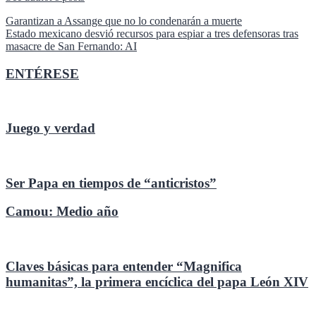
Navegación
Garantizan a Assange que no lo condenarán a muerte
Estado mexicano desvió recursos para espiar a tres defensoras tras
de
masacre de San Fernando: AI
entradas
ENTÉRESE
Juego y verdad
Ser Papa en tiempos de “anticristos”
Camou: Medio año
Claves básicas para entender “Magnifica
humanitas”, la primera encíclica del papa León XIV