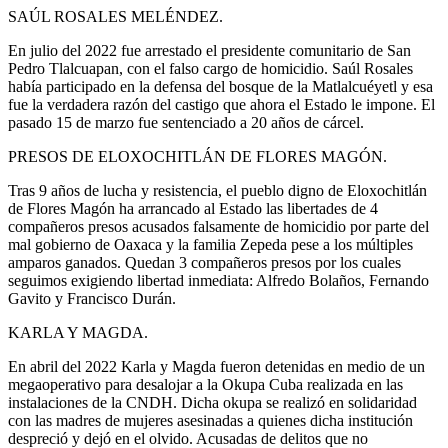
SAÚL ROSALES MELÉNDEZ.
En julio del 2022 fue arrestado el presidente comunitario de San
Pedro Tlalcuapan, con el falso cargo de homicidio. Saúl Rosales
había participado en la defensa del bosque de la Matlalcuéyetl y esa
fue la verdadera razón del castigo que ahora el Estado le impone. El
pasado 15 de marzo fue sentenciado a 20 años de cárcel.
PRESOS DE ELOXOCHITLÁN DE FLORES MAGÓN.
Tras 9 años de lucha y resistencia, el pueblo digno de Eloxochitlán
de Flores Magón ha arrancado al Estado las libertades de 4
compañeros presos acusados falsamente de homicidio por parte del
mal gobierno de Oaxaca y la familia Zepeda pese a los múltiples
amparos ganados. Quedan 3 compañeros presos por los cuales
seguimos exigiendo libertad inmediata: Alfredo Bolaños, Fernando
Gavito y Francisco Durán.
KARLA Y MAGDA.
En abril del 2022 Karla y Magda fueron detenidas en medio de un
megaoperativo para desalojar a la Okupa Cuba realizada en las
instalaciones de la CNDH. Dicha okupa se realizó en solidaridad
con las madres de mujeres asesinadas a quienes dicha institución
despreció y dejó en el olvido. Acusadas de delitos que no