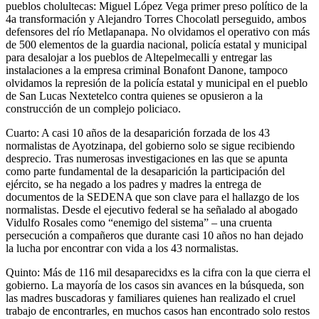
pueblos cholultecas: Miguel López Vega primer preso político de la
4a transformación y Alejandro Torres Chocolatl perseguido, ambos
defensores del río Metlapanapa. No olvidamos el operativo con más
de 500 elementos de la guardia nacional, policía estatal y municipal
para desalojar a los pueblos de Altepelmecalli y entregar las
instalaciones a la empresa criminal Bonafont Danone, tampoco
olvidamos la represión de la policía estatal y municipal en el pueblo
de San Lucas Nextetelco contra quienes se opusieron a la
construcción de un complejo policiaco.
Cuarto: A casi 10 años de la desaparición forzada de los 43
normalistas de Ayotzinapa, del gobierno solo se sigue recibiendo
desprecio. Tras numerosas investigaciones en las que se apunta
como parte fundamental de la desaparición la participación del
ejército, se ha negado a los padres y madres la entrega de
documentos de la SEDENA que son clave para el hallazgo de los
normalistas. Desde el ejecutivo federal se ha señalado al abogado
Vidulfo Rosales como “enemigo del sistema” – una cruenta
persecución a compañeros que durante casi 10 años no han dejado
la lucha por encontrar con vida a los 43 normalistas.
Quinto: Más de 116 mil desaparecidxs es la cifra con la que cierra el
gobierno. La mayoría de los casos sin avances en la búsqueda, son
las madres buscadoras y familiares quienes han realizado el cruel
trabajo de encontrarles, en muchos casos han encontrado solo restos