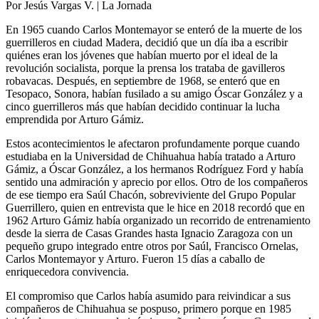
Por Jesús Vargas V. | La Jornada
En 1965 cuando Carlos Montemayor se enteró de la muerte de los
guerrilleros en ciudad Madera, decidió que un día iba a escribir
quiénes eran los jóvenes que habían muerto por el ideal de la
revolución socialista, porque la prensa los trataba de gavilleros
robavacas. Después, en septiembre de 1968, se enteró que en
Tesopaco, Sonora, habían fusilado a su amigo Óscar González y a
cinco guerrilleros más que habían decidido continuar la lucha
emprendida por Arturo Gámiz.
Estos acontecimientos le afectaron profundamente porque cuando
estudiaba en la Universidad de Chihuahua había tratado a Arturo
Gámiz, a Óscar González, a los hermanos Rodríguez Ford y había
sentido una admiración y aprecio por ellos. Otro de los compañeros
de ese tiempo era Saúl Chacón, sobreviviente del Grupo Popular
Guerrillero, quien en entrevista que le hice en 2018 recordó que en
1962 Arturo Gámiz había organizado un recorrido de entrenamiento
desde la sierra de Casas Grandes hasta Ignacio Zaragoza con un
pequeño grupo integrado entre otros por Saúl, Francisco Ornelas,
Carlos Montemayor y Arturo. Fueron 15 días a caballo de
enriquecedora convivencia.
El compromiso que Carlos había asumido para reivindicar a sus
compañeros de Chihuahua se pospuso, primero porque en 1985