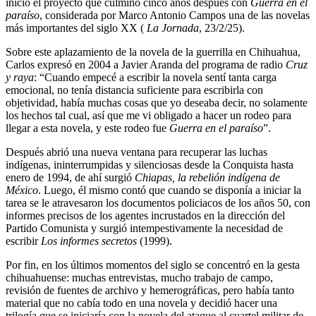
inició el proyecto que culminó cinco años después con
Guerra en el
paraíso
, considerada por Marco Antonio Campos una de las novelas
más importantes del siglo XX (
La Jornada
, 23/2/25).
Sobre este aplazamiento de la novela de la guerrilla en Chihuahua,
Carlos expresó en 2004 a Javier Aranda del programa de radio
Cruz
y raya
: “Cuando empecé a escribir la novela sentí tanta carga
emocional, no tenía distancia suficiente para escribirla con
objetividad, había muchas cosas que yo deseaba decir, no solamente
los hechos tal cual, así que me vi obligado a hacer un rodeo para
llegar a esta novela, y este rodeo fue
Guerra en el paraíso
”.
Después abrió una nueva ventana para recuperar las luchas
indígenas, ininterrumpidas y silenciosas desde la Conquista hasta
enero de 1994, de ahí surgió
Chiapas, la rebelión indígena de
México
. Luego, él mismo contó que cuando se disponía a iniciar la
tarea se le atravesaron los documentos policiacos de los años 50, con
informes precisos de los agentes incrustados en la dirección del
Partido Comunista y surgió intempestivamente la necesidad de
escribir
Los informes secretos
(1999).
Por fin, en los últimos momentos del siglo se concentró en la gesta
chihuahuense: muchas entrevistas, mucho trabajo de campo,
revisión de fuentes de archivo y hemerográficas, pero había tanto
material que no cabía todo en una novela y decidió hacer una
trilogía que se iniciaría con la novela del ataque al cuartel militar de