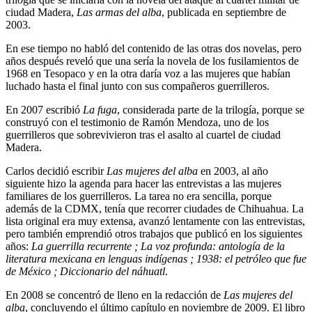
ciudad Madera,
Las armas del alba
, publicada en septiembre de
2003.
En ese tiempo no habló del contenido de las otras dos novelas, pero
años después reveló que una sería la novela de los fusilamientos de
1968 en Tesopaco y en la otra daría voz a las mujeres que habían
luchado hasta el final junto con sus compañeros guerrilleros.
En 2007 escribió
La fuga
, considerada parte de la trilogía, porque se
construyó con el testimonio de Ramón Mendoza, uno de los
guerrilleros que sobrevivieron tras el asalto al cuartel de ciudad
Madera.
Carlos decidió escribir
Las mujeres del alba
en 2003, al año
siguiente hizo la agenda para hacer las entrevistas a las mujeres
familiares de los guerrilleros. La tarea no era sencilla, porque
además de la CDMX, tenía que recorrer ciudades de Chihuahua. La
lista original era muy extensa, avanzó lentamente con las entrevistas,
pero también emprendió otros trabajos que publicó en los siguientes
años:
La guerrilla recurrente
;
La voz profunda: antología de la
literatura mexicana en lenguas indígenas
;
1938: el petróleo que fue
de México
;
Diccionario del náhuatl
.
En 2008 se concentró de lleno en la redacción de
Las mujeres del
alba
, concluyendo el último capítulo en noviembre de 2009. El libro