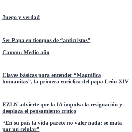
Juego y verdad
Ser Papa en tiempos de “anticristos”
Camou: Medio año
Claves básicas para entender “Magnifica
humanitas”, la primera encíclica del papa León XIV
EZLN advierte que la IA impulsa la resignación y
desplaza el pensamiento crítico
“En su país la vida parece no valer nada: se mata
por un celular”