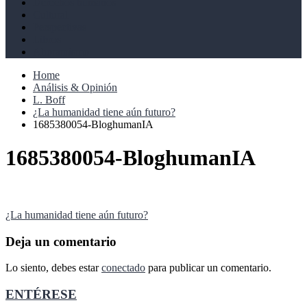
Derechos humanos
Cultural
Perspectivas
Libros
Ahoramismo
Home
Análisis & Opinión
L. Boff
¿La humanidad tiene aún futuro?
1685380054-BloghumanIA
1685380054-BloghumanIA
Navegación
¿La humanidad tiene aún futuro?
de
Deja un comentario
entradas
Lo siento, debes estar
conectado
para publicar un comentario.
ENTÉRESE