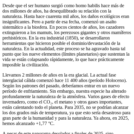
Desde que el ser humano surgió como homo habilis hace más de
dos millones de años, ha desequilibrado su relación con la
naturaleza. Hasta hace cuarenta mil años, los daños ecológicos eran
insignificantes. Pero a partir de esa fecha, comenzó un asalto
sistemático a la biosfera. En pocos cientos de años, los cazadores
extinguieron a los mamuts, los perezosos gigantes y otros mamíferos
prehistóricos. En la era industrial (1850), se desarrollaron
herramientas que hicieron posible el dominio/devastación de la
naturaleza. En la actualidad, este proceso se ha agravado hasta tal
punto que los nueve elementos (límites planetarios) que sustentan la
vida se están colapsando rápidamente, lo que hace prácticamente
imposible la civilización.
Llevamos 2 millones de años en la era glacial. La actual fase
interglacial cálida comenzó hace 11 400 años (período Holoceno).
Según los patrones del pasado, deberíamos entrar en un nuevo
período de enfriamiento. Sin embargo, nuestra especie ha alterado
profundamente la naturaleza de la atmósfera. Varios gases de efecto
invernadero, como el CO₂, el metano y otros gases importantes,
están calentando todo el planeta. Para 2035, no se podrían alcanzar
los dos grados más de temperatura, ya que esto sería desastroso para
gran parte de la humanidad y para la naturaleza. Ya ahora, en 2025,
hemos alcanzado +1,77 °C.
A pesar de este panorama desolador a finales de 2025, sigo