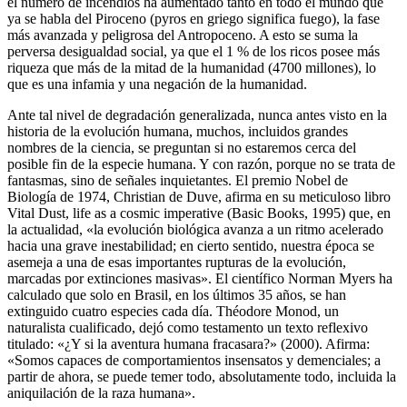
el número de incendios ha aumentado tanto en todo el mundo que
ya se habla del Piroceno (pyros en griego significa fuego), la fase
más avanzada y peligrosa del Antropoceno. A esto se suma la
perversa desigualdad social, ya que el 1 % de los ricos posee más
riqueza que más de la mitad de la humanidad (4700 millones), lo
que es una infamia y una negación de la humanidad.
Ante tal nivel de degradación generalizada, nunca antes visto en la
historia de la evolución humana, muchos, incluidos grandes
nombres de la ciencia, se preguntan si no estaremos cerca del
posible fin de la especie humana. Y con razón, porque no se trata de
fantasmas, sino de señales inquietantes. El premio Nobel de
Biología de 1974, Christian de Duve, afirma en su meticuloso libro
Vital Dust, life as a cosmic imperative (Basic Books, 1995) que, en
la actualidad, «la evolución biológica avanza a un ritmo acelerado
hacia una grave inestabilidad; en cierto sentido, nuestra época se
asemeja a una de esas importantes rupturas de la evolución,
marcadas por extinciones masivas». El científico Norman Myers ha
calculado que solo en Brasil, en los últimos 35 años, se han
extinguido cuatro especies cada día. Théodore Monod, un
naturalista cualificado, dejó como testamento un texto reflexivo
titulado: «¿Y si la aventura humana fracasara?» (2000). Afirma:
«Somos capaces de comportamientos insensatos y demenciales; a
partir de ahora, se puede temer todo, absolutamente todo, incluida la
aniquilación de la raza humana».