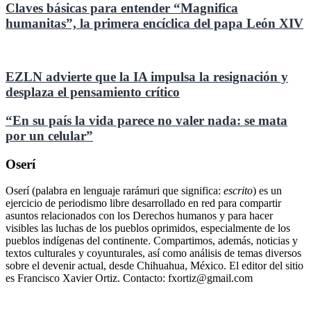
Claves básicas para entender “Magnifica
humanitas”, la primera encíclica del papa León XIV
EZLN advierte que la IA impulsa la resignación y
desplaza el pensamiento crítico
“En su país la vida parece no valer nada: se mata
por un celular”
Oserí
Oserí (palabra en lenguaje rarámuri que significa:
escrito
) es un
ejercicio de periodismo libre desarrollado en red para compartir
asuntos relacionados con los Derechos humanos y para hacer
visibles las luchas de los pueblos oprimidos, especialmente de los
pueblos indígenas del continente. Compartimos, además, noticias y
textos culturales y coyunturales, así como análisis de temas diversos
sobre el devenir actual, desde Chihuahua, México. El editor del sitio
es Francisco Xavier Ortiz. Contacto: fxortiz@gmail.com