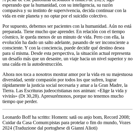
esperando que la humanidad, con su inteligencia, su razón
compasiva y su instinto de supervivencia, decida continuar con la
vida en este planeta y no optar por el suicidio colectivo.
Por supuesto, debemos ser pacientes con la humanidad. Aún no está
preparada. Tiene mucho que aprender. En relación con el tiempo
cósmico, le queda menos de un minuto de vida. Pero con ella, la
evolución ha dado un salto adelante, pasando de ser inconsciente a
consciente. Y con la conciencia, puede decidir qué destino desea
para sí misma. Desde esta perspectiva, la situación actual representa
un desafío más que un desastre, un viaje hacia un nivel superior y no
una caída en la autodestrucción.
Ahora nos toca a nosotros mostrar amor por la vida en su majestuosa
diversidad, sentir compasión por todos los que sufren, lograr
rápidamente la justicia social necesaria y amar a la Gran Madre, la
Tierra. Las Escrituras judeocristianas nos animan: «Elige la vida y
vivirás» (Dt 30,28). Apresurémonos, porque no tenemos mucho
tiempo que perder.
Leonardo Boff ha scritto: Homem: satã ou anjo bom, Record 2008;
Cuidar da Casa Comum:pistas para protelar o fim do mundo, Vozes
2024 (Traduzione dal portoghese di Gianni Alioti)