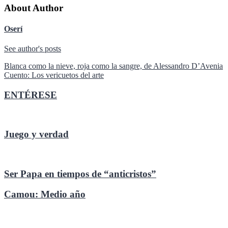
About Author
Oserí
See author's posts
Navegación
Blanca como la nieve, roja como la sangre, de Alessandro D’Avenia
Cuento: Los vericuetos del arte
de
entradas
ENTÉRESE
Juego y verdad
Ser Papa en tiempos de “anticristos”
Camou: Medio año