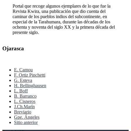
Portal que recoge algunos ejemplares de lo que fue la
Revista Kwira, una publicación que dio cuenta del
caminar de los pueblos indios del subcontinente, en
especial de la Tarahumara, durante las décadas de los
ochenta y noventa del siglo XX y la primera década del
presente siglo.
Ojarasca
E. Camou
F. Ortiz Pinchetti
G. Esteva
H. Bellinghausen
L. Boff
B. Barranco
L. Cisneros
J.Ch.Marín
Breviario
Gpe. Ángeles
Sitio anterior