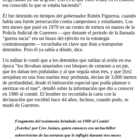
era conocido lo que se estaba haciendo”.
Él fue detenido en tiempos del gobernador Rubén Figueroa, cuando
había una fuerte persecución contra campesinos y estudiantes. Los
tres meses que pasó en 1979 en un centro de tortura en manos de la
Policía Judicial de Guerrero —que durante el periodo de la llamada
“guerra sucia” era un brazo del ejército en la estrategia
contrainsurgente— escuchaba en clave que iban a transportar
detenidos. Pero él ya sabía a dónde, dice.
Un militar le contó que a los detenidos que subían al avión en esa
época “los llevaban amarrados con bloques de cemento a un pie,
que les daban tres puñaladas y al que seguía otras tres, y que [los]
arrojaban en una fosa marina muy profunda, decían de 3,000 metros
de profundidad, desde el hidroavión especial que podía planear o
aterrizar en el mar”, detalló sobre la información que dio a conocer
en 1980 al comité. El hombre no recordaba la carta con la
declaración que escribió hace 44 años. Incluso, cuando pudo, se
mudó de Guerrero.
Fragmento del testimonio brindado en 1980 al Comité
¡Eureka! por Ciro Jaimes, quien entonces era un bachiller
sobreviviente de las torturas que le infligió durante tres meses