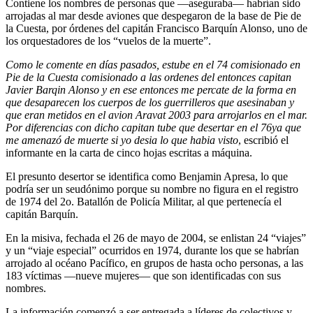
Contiene los nombres de personas que —aseguraba— habrían sido
arrojadas al mar desde aviones que despegaron de la base de Pie de
la Cuesta, por órdenes del capitán Francisco Barquín Alonso, uno de
los orquestadores de los “vuelos de la muerte”.
Como le comente en días pasados, estube en el 74 comisionado en
Pie
de la Cuesta comisionado a las ordenes del entonces capitan
Javier Barqin Alonso y en ese entonces me percate de la forma en
que desaparecen los cuerpos de los guerrilleros que asesinaban y
que eran metidos en el avion Aravat 2003 para arrojarlos en el mar.
Por diferencias con dicho capitan tube que desertar en el 76ya que
me amenazó de muerte si yo desia lo que habia visto
, escribió el
informante en la carta de cinco hojas escritas a máquina.
El presunto desertor se identifica como Benjamin Apresa, lo que
podría ser un seudónimo porque su nombre no figura en el registro
de 1974 del 2o. Batallón de Policía Militar, al que pertenecía el
capitán Barquín.
En la misiva, fechada el 26 de mayo de 2004, se enlistan 24 “viajes”
y un “viaje especial” ocurridos en 1974, durante los que se habrían
arrojado al océano Pacífico, en grupos de hasta ocho personas, a las
183 víctimas —nueve mujeres— que son identificadas con sus
nombres.
La información comenzó a ser entregada a líderes de colectivos y