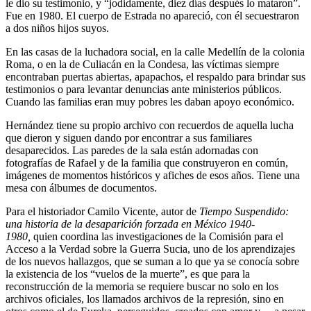
le dio su testimonio, y “jodidamente, diez días después lo mataron”.
Fue en 1980. El cuerpo de Estrada no apareció, con él secuestraron
a dos niños hijos suyos.
En las casas de la luchadora social, en la calle Medellín de la colonia
Roma, o en la de Culiacán en la Condesa, las víctimas siempre
encontraban puertas abiertas, apapachos, el respaldo para brindar sus
testimonios o para levantar denuncias ante ministerios públicos.
Cuando las familias eran muy pobres les daban apoyo económico.
Hernández tiene su propio archivo con recuerdos de aquella lucha
que dieron y siguen dando por encontrar a sus familiares
desaparecidos. Las paredes de la sala están adornadas con
fotografías de Rafael y de la familia que construyeron en común,
imágenes de momentos históricos y afiches de esos años. Tiene una
mesa con álbumes de documentos.
Para el historiador Camilo Vicente, autor de
Tiempo Suspendido:
una historia de la desaparición forzada en México 1940-
1980,
quien coordina las investigaciones de la Comisión para el
Acceso a la Verdad sobre la Guerra Sucia, uno de los aprendizajes
de los nuevos hallazgos, que se suman a lo que ya se conocía sobre
la existencia de los “vuelos de la muerte”, es que para la
reconstrucción de la memoria se requiere buscar no solo en los
archivos oficiales, los llamados archivos de la represión, sino en