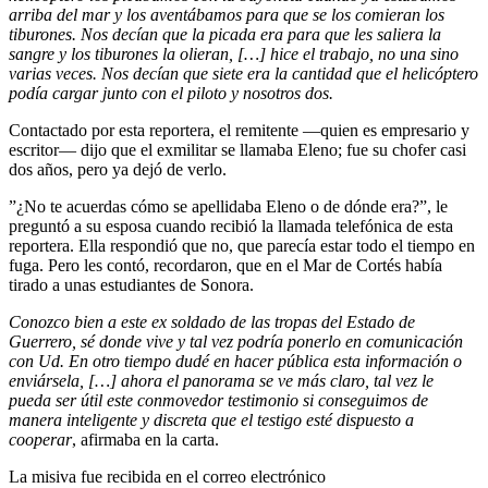
arriba del mar y los aventábamos para que se los comieran los
tiburones. Nos decían que la picada era para que les saliera la
sangre y los tiburones la olieran, […] hice el trabajo, no una sino
varias veces. Nos decían que siete era la cantidad que el helicóptero
podía cargar junto con el piloto y nosotros dos.
Contactado por esta reportera, el remitente —quien es empresario y
escritor— dijo que el exmilitar se llamaba Eleno; fue su chofer casi
dos años, pero ya dejó de verlo.
”¿No te acuerdas cómo se apellidaba Eleno o de dónde era?”, le
preguntó a su esposa cuando recibió la llamada telefónica de esta
reportera. Ella respondió que no, que parecía estar todo el tiempo en
fuga. Pero les contó, recordaron, que en el Mar de Cortés había
tirado a unas estudiantes de Sonora.
Conozco bien a este ex soldado de las tropas del Estado de
Guerrero, sé donde vive y tal vez podría ponerlo en comunicación
con Ud. En otro tiempo dudé en hacer pública esta información o
enviársela, […] ahora el panorama se ve más claro, tal vez le
pueda ser útil este conmovedor testimonio si conseguimos de
manera inteligente y discreta que el testigo esté dispuesto a
cooperar
, afirmaba en la carta.
La misiva fue recibida en el correo electrónico