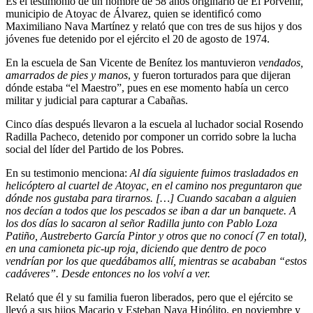
Es el testimonio de un hombre de 58 años originario de El Porvenir,
municipio de Atoyac de Álvarez, quien se identificó como
Maximiliano Nava Martínez y relató que con tres de sus hijos y dos
jóvenes fue detenido por el ejército el 20 de agosto de 1974.
En la escuela de San Vicente de Benítez los mantuvieron
vendados,
amarrados de pies y manos
, y fueron torturados para que dijeran
dónde estaba “el Maestro”, pues en ese momento había un cerco
militar y judicial para capturar a Cabañas.
Cinco días después llevaron a la escuela al luchador social Rosendo
Radilla Pacheco, detenido por componer un corrido sobre la lucha
social del líder del Partido de los Pobres.
En su testimonio menciona:
Al día siguiente fuimos trasladados en
helicóptero al cuartel de Atoyac, en el camino nos preguntaron que
dónde nos gustaba para tirarnos. […] Cuando sacaban a alguien
nos decían a todos que los pescados se iban a dar un banquete. A
los dos días lo sacaron al señor Radilla junto con Pablo Loza
Patiño, Austreberto García Pintor y otros que no conocí (7 en total),
en una camioneta pic-up roja, diciendo que dentro de poco
vendrían por los que quedábamos allí, mientras se acababan “estos
cadáveres”. Desde entonces no los volví a ver.
Relató que él y su familia fueron liberados, pero que el ejército se
llevó a sus hijos Macario y Esteban Nava Hipólito, en noviembre y