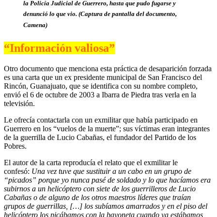
la Policía Judicial de Guerrero, hasta que pudo fugarse y
denunció lo que vio. (Captura de pantalla del documento,
Camena)
“Información valiosa”
Otro documento que menciona esta práctica de desaparición forzada
es una carta que un ex presidente municipal de San Francisco del
Rincón, Guanajuato, que se identifica con su nombre completo,
envió el 6 de octubre de 2003 a Ibarra de Piedra tras verla en la
televisión.
Le ofrecía contactarla con un exmilitar que había participado en
Guerrero en los “vuelos de la muerte”; sus víctimas eran integrantes
de la guerrilla de Lucio Cabañas, el fundador del Partido de los
Pobres.
El autor de la carta reproducía el relato que el exmilitar le
confesó:
Una vez tuve que sustituir a un cabo en un grupo de
“picados” porque yo nunca pasé de soldado y lo que hacíamos era
subirnos a un helicóptero con siete de los guerrilleros de Lucio
Cabañas o de alguno de los otros maestros líderes que traían
grupos de guerrillas, […] los subíamos amarrados y en el piso del
helicóptero los picábamos con la bayoneta cuando ya estábamos