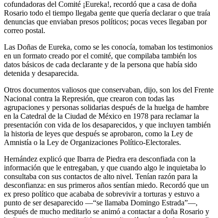
cofundadoras del Comité ¡Eureka!, recordó que a casa de doña
Rosario todo el tiempo llegaba gente que quería declarar o que traía
denuncias que enviaban presos políticos; pocas veces llegaban por
correo postal.
Las Doñas de Eureka, como se les conocía, tomaban los testimonios
en un formato creado por el comité, que compilaba también los
datos básicos de cada declarante y de la persona que había sido
detenida y desaparecida.
Otros documentos valiosos que conservaban, dijo, son los del Frente
Nacional contra la Represión, que crearon con todas las
agrupaciones y personas solidarias después de la huelga de hambre
en la Catedral de la Ciudad de México en 1978 para reclamar la
presentación con vida de los desaparecidos, y que incluyen también
la historia de leyes que después se aprobaron, como la Ley de
Amnistía o la Ley de Organizaciones Político-Electorales.
Hernández explicó que Ibarra de Piedra era desconfiada con la
información que le entregaban, y que cuando algo le inquietaba lo
consultaba con sus contactos de alto nivel. Tenían razón para la
desconfianza: en sus primeros años sentían miedo. Recordó que un
ex preso político que acababa de sobrevivir a torturas y estuvo a
punto de ser desaparecido —“se llamaba Domingo Estrada”—,
después de mucho meditarlo se animó a contactar a doña Rosario y