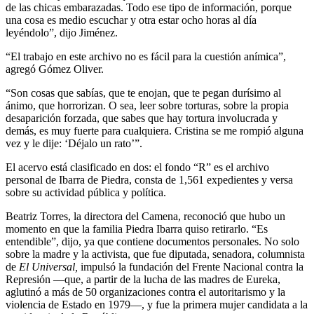
de las chicas embarazadas. Todo ese tipo de información, porque
una cosa es medio escuchar y otra estar ocho horas al día
leyéndolo”, dijo Jiménez.
“El trabajo en este archivo no es fácil para la cuestión anímica”,
agregó Gómez Oliver.
“Son cosas que sabías, que te enojan, que te pegan durísimo al
ánimo, que horrorizan. O sea, leer sobre torturas, sobre la propia
desaparición forzada, que sabes que hay tortura involucrada y
demás, es muy fuerte para cualquiera. Cristina se me rompió alguna
vez y le dije: ‘Déjalo un rato’”.
El acervo está clasificado en dos: el fondo “R” es el archivo
personal de Ibarra de Piedra, consta de 1,561 expedientes y versa
sobre su actividad pública y política.
Beatriz Torres, la directora del Camena, reconoció que hubo un
momento en que la familia Piedra Ibarra quiso retirarlo. “Es
entendible”, dijo, ya que contiene documentos personales. No solo
sobre la madre y la activista, que fue diputada, senadora, columnista
de
El Univers
al,
impulsó la fundación del Frente Nacional contra la
Represión —que, a partir de la lucha de las madres de Eureka,
aglutinó a más de 50 organizaciones contra el autoritarismo y la
violencia de Estado en 1979—, y fue la primera mujer candidata a la