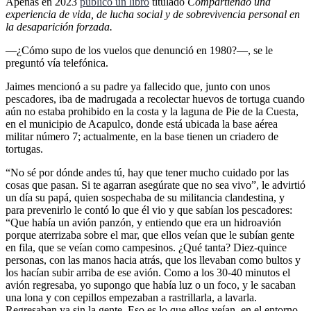
Apenas en 2023
publicó un libro
titulado
Compartiendo una
experiencia de vida, de lucha social y de sobrevivencia personal en
la desaparición forzada.
—¿Cómo supo de los vuelos que denunció en 1980?—, se le
preguntó vía telefónica.
Jaimes mencionó a su padre ya fallecido que, junto con unos
pescadores, iba de madrugada a recolectar huevos de tortuga cuando
aún no estaba prohibido en la costa y la laguna de Pie de la Cuesta,
en el municipio de Acapulco, donde está ubicada la base aérea
militar número 7; actualmente, en la base tienen un criadero de
tortugas.
“No sé por dónde andes tú, hay que tener mucho cuidado por las
cosas que pasan. Si te agarran asegúrate que no sea vivo”, le advirtió
un día su papá, quien sospechaba de su militancia clandestina, y
para prevenirlo le contó lo que él vio y que sabían los pescadores:
“Que había un avión panzón, y entiendo que era un hidroavión
porque aterrizaba sobre el mar, que ellos veían que le subían gente
en fila, que se veían como campesinos. ¿Qué tanta? Diez-quince
personas, con las manos hacia atrás, que los llevaban como bultos y
los hacían subir arriba de ese avión. Como a los 30-40 minutos el
avión regresaba, yo supongo que había luz o un foco, y le sacaban
una lona y con cepillos empezaban a rastrillarla, a lavarla.
Regresaban ya sin la gente. Eso es lo que ellos veían, en el entorno