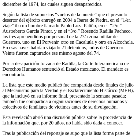
diciembre de 1974, los cuales siguen desaparecidos.
Según la lista de supuestos “vuelos de la muerte” que el presunto
desertor del ejército entregó en 2004 a Ibarra de Piedra, en el “1/er.
viaje” iba un hombre llamado Pablo Loza Patiño, en el “2/o.”
Austreberto García Pintor, y en el “3/o.” Rosendo Radilla Pacheco,
los tres aprehendidos por personal de la 27/a zona militar de
Guerrero, uno en El Porvenir, otro en Cacalutla y otro en Alcochola.
En esas naves habrían viajado 21 detenidos, todos de Guerrero.
Veinte fueron capturados ese mismo agosto del 74.
Por la desaparición forzada de Radilla, la Corte Interamericana de
Derechos Humanos sentenció al Estado mexicano. El mandato es
encontrarlo.
La lista que este medio publicó fue compartida desde finales de julio
al Mecanismo para la Verdad y el Esclarecimiento Histórico (MEH),
que la incluyó en su informe final, presentado la semana pasada;
también fue compartida a organizaciones de derechos humanos y
colectivos de familiares de víctimas antes de su divulgación.
Esta revelación abrió una discusión pública sobre la procedencia de
la información que, por 20 años, no había sido dada a conocer.
Tras la publicación del reportaje se supo que la lista forma parte de