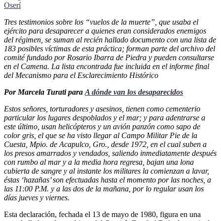
Oserí
Tres testimonios sobre los “vuelos de la muerte”, que usaba el
ejército para desaparecer a quienes eran considerados enemigos
del régimen, se suman al recién hallado documento con una lista de
183 posibles víctimas de esta práctica; forman parte del archivo del
comité fundado por Rosario Ibarra de Piedra y pueden consultarse
en el Camena. La lista encontrada fue incluida en el informe final
del Mecanismo para el Esclarecimiento Histórico
Por Marcela Turati para
A dónde van los desaparecidos
Estos señores, torturadores y asesinos, tienen como cementerio
particular los lugares despoblados y el mar; y para adentrarse a
este último, usan helicópteros y un avión panzón como sapo de
color gris, el que se ha visto llegar al Campo Militar Pie de la
Cuesta, Mpio. de Acapulco, Gro., desde 1972, en el cual suben a
los presos amarrados y vendados, saliendo inmediatamente después
con rumbo al mar y a la media hora regresa, bajan una lona
cubierta de sangre y al instante los militares la comienzan a lavar,
éstas ‘hazañas’ son efectuadas hasta el momento por las noches, a
las 11:00 P.M. y a las dos de la mañana, por lo regular usan los
días jueves y viernes.
Esta declaración, fechada el 13 de mayo de 1980, figura en una