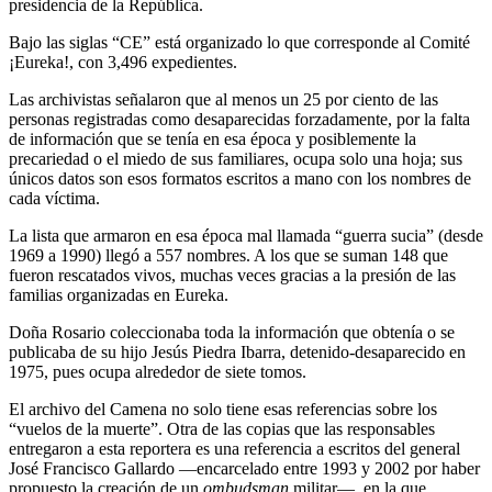
presidencia de la República.
Bajo las siglas “CE” está organizado lo que corresponde al Comité
¡Eureka!, con 3,496 expedientes.
Las archivistas señalaron que al menos un 25 por ciento de las
personas registradas como desaparecidas forzadamente, por la falta
de información que se tenía en esa época y posiblemente la
precariedad o el miedo de sus familiares, ocupa solo una hoja; sus
únicos datos son esos formatos escritos a mano con los nombres de
cada víctima.
La lista que armaron en esa época mal llamada “guerra sucia” (desde
1969 a 1990) llegó a 557 nombres. A los que se suman 148 que
fueron rescatados vivos, muchas veces gracias a la presión de las
familias organizadas en Eureka.
Doña Rosario coleccionaba toda la información que obtenía o se
publicaba de su hijo Jesús Piedra Ibarra, detenido-desaparecido en
1975, pues ocupa alrededor de siete tomos.
El archivo del Camena no solo tiene esas referencias sobre los
“vuelos de la muerte”. Otra de las copias que las responsables
entregaron a esta reportera es una referencia a escritos del general
José Francisco Gallardo —encarcelado entre 1993 y 2002 por haber
propuesto la creación de un
ombudsman
militar—, en la que