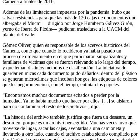
Camena a finales de 2016.
Además de las limitaciones impuestas por la pandemia, hubo que
salvar resistencias para que las más de 120 cajas de documentos que
albergaba el Mucmi —dirigido por Jorge Humberto Gálvez Girón,
yerno de Ibarra de Piedra— pudieran trasladarse a la UACM del
plantel del Valle.
Gómez Oliver, quien es responsable de los acervos históricos del
Camena, contó que cuando lo recibieron ya había pasado un
proceso de ordenamiento en el que participaron simpatizantes y
familiares de víctimas que se fueron relevando a lo largo del tiempo,
y que tenían distintos métodos de clasificación. La iniciativa de
guardar en micas cada documento pudo dañarlos: dentro del plástico
se generan microclimas que incuban hongos; las etiquetas de colores
que les pegaron encima, con el tiempo, entintan los papeles.
“Encontramos muchos documentos echados a perder por la
humedad. Ya no había mucho que hacer por ellos, […] se aislaron
para no contaminar el resto de los archivos”, dijo.
“La historia del archivo también justifica que fuera un desastre, un
desorden, porque es un archivo perseguido. Muchas veces tuvo que
moverse de lugar, sacar las cajas, aventarlas a una camioneta y
llevártelo a otro lado, cuando el archivo estaba siendo compilado por
Las Doñas [como se conocía a las mujeres que formaban parte del