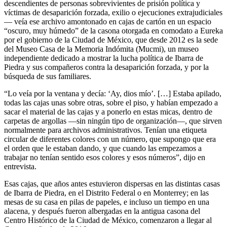
descendientes de personas sobrevivientes de prisión política y
víctimas de desaparición forzada, exilio o ejecuciones extrajudiciales
— veía ese archivo amontonado en cajas de cartón en un espacio
“oscuro, muy húmedo” de la casona otorgada en comodato a Eureka
por el gobierno de la Ciudad de México, que desde 2012 es la sede
del Museo Casa de la Memoria Indómita (Mucmi), un museo
independiente dedicado a mostrar la lucha política de Ibarra de
Piedra y sus compañeros contra la desaparición forzada, y por la
búsqueda de sus familiares.
“Lo veía por la ventana y decía: ‘Ay, dios mío’. […] Estaba apilado,
todas las cajas unas sobre otras, sobre el piso, y habían empezado a
sacar el material de las cajas y a ponerlo en estas micas, dentro de
carpetas de argollas —sin ningún tipo de organización—, que sirven
normalmente para archivos administrativos. Tenían una etiqueta
circular de diferentes colores con un número, que supongo que era
el orden que le estaban dando, y que cuando las empezamos a
trabajar no tenían sentido esos colores y esos números”, dijo en
entrevista.
Esas cajas, que años antes estuvieron dispersas en las distintas casas
de Ibarra de Piedra, en el Distrito Federal o en Monterrey; en las
mesas de su casa en pilas de papeles, e incluso un tiempo en una
alacena, y después fueron albergadas en la antigua casona del
Centro Histórico de la Ciudad de México, comenzaron a llegar al