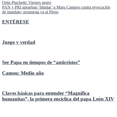
Navegación
Ortiz-Pinchetti: Viernes negro
PAN y PRI aprueban ‘blindar’ a Maru Campos contra revocación
de
de mandato; propuesta va al Pleno
entradas
ENTÉRESE
Juego y verdad
Ser Papa en tiempos de “anticristos”
Camou: Medio año
Claves básicas para entender “Magnifica
humanitas”, la primera encíclica del papa León XIV