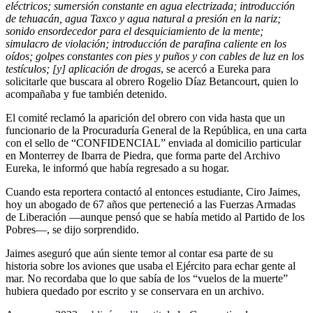
eléctricos; sumersión constante en agua electrizada; introducción
de tehuacán, agua Taxco y agua natural a presión en la nariz;
sonido ensordecedor para el desquiciamiento de la mente;
simulacro de violación; introducción de parafina caliente en los
oídos; golpes constantes con pies y puños y con cables de luz en los
testículos; [y] aplicación de drogas
, se acercó a Eureka para
solicitarle que buscara al obrero Rogelio Díaz Betancourt, quien lo
acompañaba y fue también detenido.
El comité reclamó la aparición del obrero con vida hasta que un
funcionario de la Procuraduría General de la República, en una carta
con el sello de “CONFIDENCIAL” enviada al domicilio particular
en Monterrey de Ibarra de Piedra, que forma parte del Archivo
Eureka, le informó que había regresado a su hogar.
Cuando esta reportera contactó al entonces estudiante, Ciro Jaimes,
hoy un abogado de 67 años que perteneció a las Fuerzas Armadas
de Liberación —aunque pensó que se había metido al Partido de los
Pobres—, se dijo sorprendido.
Jaimes aseguró que aún siente temor al contar esa parte de su
historia sobre los aviones que usaba el Ejército para echar gente al
mar. No recordaba que lo que sabía de los “vuelos de la muerte”
hubiera quedado por escrito y se conservara en un archivo.