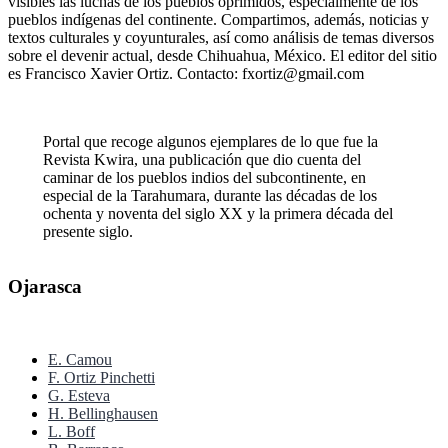
visibles las luchas de los pueblos oprimidos, especialmente de los
pueblos indígenas del continente. Compartimos, además, noticias y
textos culturales y coyunturales, así como análisis de temas diversos
sobre el devenir actual, desde Chihuahua, México. El editor del sitio
es Francisco Xavier Ortiz. Contacto: fxortiz@gmail.com
Portal que recoge algunos ejemplares de lo que fue la
Revista Kwira, una publicación que dio cuenta del
caminar de los pueblos indios del subcontinente, en
especial de la Tarahumara, durante las décadas de los
ochenta y noventa del siglo XX y la primera década del
presente siglo.
Ojarasca
E. Camou
F. Ortiz Pinchetti
G. Esteva
H. Bellinghausen
L. Boff