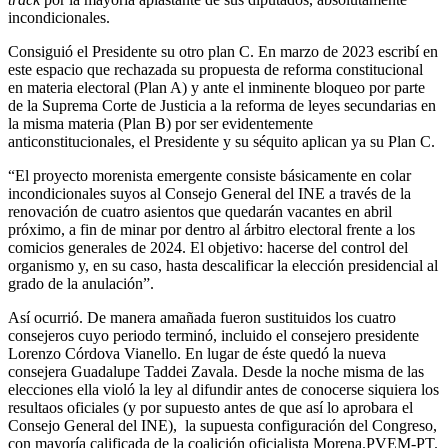
incondicionales.
Consiguió el Presidente su otro plan C. En marzo de 2023 escribí en
este espacio que rechazada su propuesta de reforma constitucional
en materia electoral (Plan A) y ante el inminente bloqueo por parte
de la Suprema Corte de Justicia a la reforma de leyes secundarias en
la misma materia (Plan B) por ser evidentemente
anticonstitucionales, el Presidente y su séquito aplican ya su Plan C.
“El proyecto morenista emergente consiste básicamente en colar
incondicionales suyos al Consejo General del INE a través de la
renovación de cuatro asientos que quedarán vacantes en abril
próximo, a fin de minar por dentro al árbitro electoral frente a los
comicios generales de 2024. El objetivo: hacerse del control del
organismo y, en su caso, hasta descalificar la elección presidencial al
grado de la anulación”.
Así ocurrió. De manera amañada fueron sustituidos los cuatro
consejeros cuyo periodo terminó, incluido el consejero presidente
Lorenzo Córdova Vianello. En lugar de éste quedó la nueva
consejera Guadalupe Taddei Zavala. Desde la noche misma de las
elecciones ella violó la ley al difundir antes de conocerse siquiera los
resultaos oficiales (y por supuesto antes de que así lo aprobara el
Consejo General del INE), la supuesta configuración del Congreso,
con mayoría calificada de la coalición oficialista Morena.PVEM-PT.