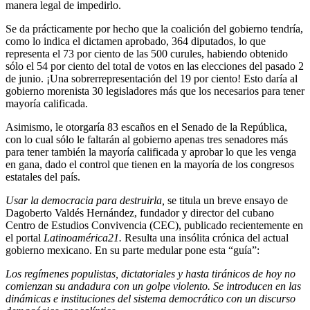
manera legal de impedirlo.
Se da prácticamente por hecho que la coalición del gobierno tendría,
como lo indica el dictamen aprobado, 364 diputados, lo que
representa el 73 por ciento de las 500 curules, habiendo obtenido
sólo el 54 por ciento del total de votos en las elecciones del pasado 2
de junio. ¡Una sobrerrepresentación del 19 por ciento! Esto daría al
gobierno morenista 30 legisladores más que los necesarios para tener
mayoría calificada.
Asimismo, le otorgaría 83 escaños en el Senado de la República,
con lo cual sólo le faltarán al gobierno apenas tres senadores más
para tener también la mayoría calificada y aprobar lo que les venga
en gana, dado el control que tienen en la mayoría de los congresos
estatales del país.
Usar la democracia para destruirla,
se titula un breve ensayo de
Dagoberto Valdés Hernández, fundador y director del cubano
Centro de Estudios Convivencia (CEC), publicado recientemente en
el portal
Latinoamérica21.
Resulta una insólita crónica del actual
gobierno mexicano. En su parte medular pone esta “guía”:
Los regímenes populistas, dictatoriales y hasta tiránicos de hoy no
comienzan su andadura con un golpe violento. Se introducen en las
dinámicas e instituciones del sistema democrático con un discurso