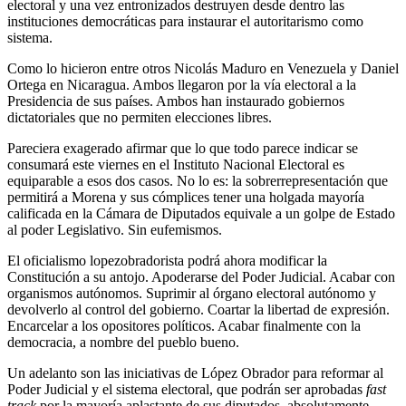
electoral y una vez entronizados destruyen desde dentro las
instituciones democráticas para instaurar el autoritarismo como
sistema.
Como lo hicieron entre otros Nicolás Maduro en Venezuela y Daniel
Ortega en Nicaragua. Ambos llegaron por la vía electoral a la
Presidencia de sus países. Ambos han instaurado gobiernos
dictatoriales que no permiten elecciones libres.
Pareciera exagerado afirmar que lo que todo parece indicar se
consumará este viernes en el Instituto Nacional Electoral es
equiparable a esos dos casos. No lo es: la sobrerrepresentación que
permitirá a Morena y sus cómplices tener una holgada mayoría
calificada en la Cámara de Diputados equivale a un golpe de Estado
al poder Legislativo. Sin eufemismos.
El oficialismo lopezobradorista podrá ahora modificar la
Constitución a su antojo. Apoderarse del Poder Judicial. Acabar con
organismos autónomos. Suprimir al órgano electoral autónomo y
devolverlo al control del gobierno. Coartar la libertad de expresión.
Encarcelar a los opositores políticos. Acabar finalmente con la
democracia, a nombre del pueblo bueno.
Un adelanto son las iniciativas de López Obrador para reformar al
Poder Judicial y el sistema electoral, que podrán ser aprobadas
fast
track
por la mayoría aplastante de sus diputados, absolutamente