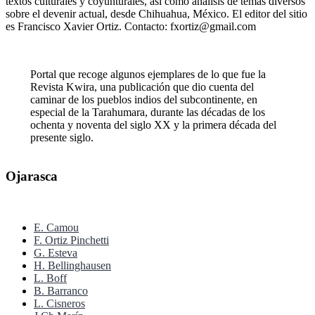
textos culturales y coyunturales, así como análisis de temas diversos
sobre el devenir actual, desde Chihuahua, México. El editor del sitio
es Francisco Xavier Ortiz. Contacto: fxortiz@gmail.com
Portal que recoge algunos ejemplares de lo que fue la
Revista Kwira, una publicación que dio cuenta del
caminar de los pueblos indios del subcontinente, en
especial de la Tarahumara, durante las décadas de los
ochenta y noventa del siglo XX y la primera década del
presente siglo.
Ojarasca
E. Camou
F. Ortiz Pinchetti
G. Esteva
H. Bellinghausen
L. Boff
B. Barranco
L. Cisneros