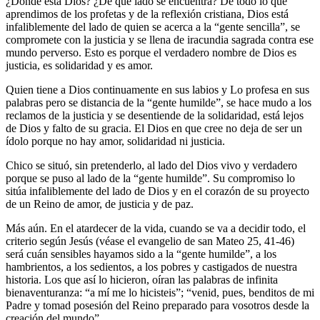
¿Dónde está Dios? ¿De qué lado se encuentra? De todo lo que
aprendimos de los profetas y de la reflexión cristiana, Dios está
infaliblemente del lado de quien se acerca a la “gente sencilla”, se
compromete con la justicia y se llena de iracundia sagrada contra ese
mundo perverso. Esto es porque el verdadero nombre de Dios es
justicia, es solidaridad y es amor.
Quien tiene a Dios continuamente en sus labios y Lo profesa en sus
palabras pero se distancia de la “gente humilde”, se hace mudo a los
reclamos de la justicia y se desentiende de la solidaridad, está lejos
de Dios y falto de su gracia. El Dios en que cree no deja de ser un
ídolo porque no hay amor, solidaridad ni justicia.
Chico se situó, sin pretenderlo, al lado del Dios vivo y verdadero
porque se puso al lado de la “gente humilde”. Su compromiso lo
sitúa infaliblemente del lado de Dios y en el corazón de su proyecto
de un Reino de amor, de justicia y de paz.
Más aún. En el atardecer de la vida, cuando se va a decidir todo, el
criterio según Jesús (véase el evangelio de san Mateo 25, 41-46)
será cuán sensibles hayamos sido a la “gente humilde”, a los
hambrientos, a los sedientos, a los pobres y castigados de nuestra
historia. Los que así lo hicieron, oíran las palabras de infinita
bienaventuranza: “a mí me lo hicisteis”; “venid, pues, benditos de mi
Padre y tomad posesión del Reino preparado para vosotros desde la
creación del mundo”.