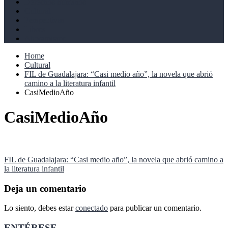
Derechos humanos
Cultural
Perspectivas
Libros
Ahoramismo
Home
Cultural
FIL de Guadalajara: “Casi medio año”, la novela que abrió
camino a la literatura infantil
CasiMedioAño
CasiMedioAño
Navegación
FIL de Guadalajara: “Casi medio año”, la novela que abrió camino a
la literatura infantil
de
entradas
Deja un comentario
Lo siento, debes estar
conectado
para publicar un comentario.
ENTÉRESE