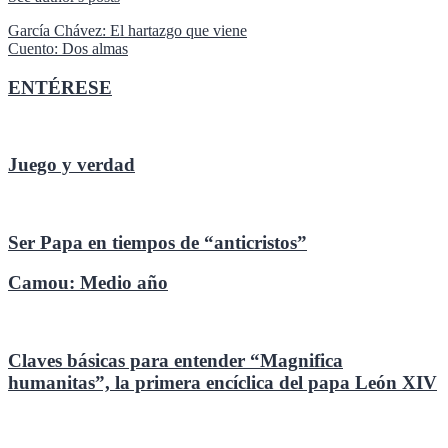
Navegación
García Chávez: El hartazgo que viene
Cuento: Dos almas
de
entradas
ENTÉRESE
Juego y verdad
Ser Papa en tiempos de “anticristos”
Camou: Medio año
Claves básicas para entender “Magnifica
humanitas”, la primera encíclica del papa León XIV