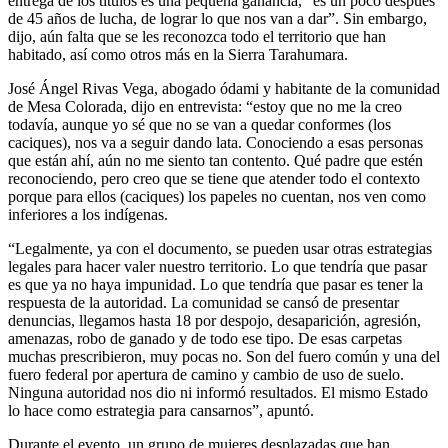
entrega de los títulos es una pequeña ganancia, “es un poco después
de 45 años de lucha, de lograr lo que nos van a dar”. Sin embargo,
dijo, aún falta que se les reconozca todo el territorio que han
habitado, así como otros más en la Sierra Tarahumara.
José Ángel Rivas Vega, abogado ódami y habitante de la comunidad
de Mesa Colorada, dijo en entrevista: “estoy que no me la creo
todavía, aunque yo sé que no se van a quedar conformes (los
caciques), nos va a seguir dando lata. Conociendo a esas personas
que están ahí, aún no me siento tan contento. Qué padre que estén
reconociendo, pero creo que se tiene que atender todo el contexto
porque para ellos (caciques) los papeles no cuentan, nos ven como
inferiores a los indígenas.
“Legalmente, ya con el documento, se pueden usar otras estrategias
legales para hacer valer nuestro territorio. Lo que tendría que pasar
es que ya no haya impunidad. Lo que tendría que pasar es tener la
respuesta de la autoridad. La comunidad se cansó de presentar
denuncias, llegamos hasta 18 por despojo, desaparición, agresión,
amenazas, robo de ganado y de todo ese tipo. De esas carpetas
muchas prescribieron, muy pocas no. Son del fuero común y una del
fuero federal por apertura de camino y cambio de uso de suelo.
Ninguna autoridad nos dio ni informó resultados. El mismo Estado
lo hace como estrategia para cansarnos”, apuntó.
Durante el evento, un grupo de mujeres desplazadas que han