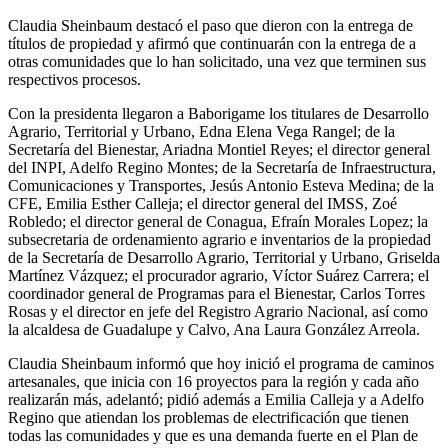
Claudia Sheinbaum destacó el paso que dieron con la entrega de
títulos de propiedad y afirmó que continuarán con la entrega de a
otras comunidades que lo han solicitado, una vez que terminen sus
respectivos procesos.
Con la presidenta llegaron a Baborigame los titulares de Desarrollo
Agrario, Territorial y Urbano, Edna Elena Vega Rangel; de la
Secretaría del Bienestar, Ariadna Montiel Reyes; el director general
del INPI, Adelfo Regino Montes; de la Secretaría de Infraestructura,
Comunicaciones y Transportes, Jesús Antonio Esteva Medina; de la
CFE, Emilia Esther Calleja; el director general del IMSS, Zoé
Robledo; el director general de Conagua, Efraín Morales Lopez; la
subsecretaria de ordenamiento agrario e inventarios de la propiedad
de la Secretaría de Desarrollo Agrario, Territorial y Urbano, Griselda
Martínez Vázquez; el procurador agrario, Víctor Suárez Carrera; el
coordinador general de Programas para el Bienestar, Carlos Torres
Rosas y el director en jefe del Registro Agrario Nacional, así como
la alcaldesa de Guadalupe y Calvo, Ana Laura González Arreola.
Claudia Sheinbaum informó que hoy inició el programa de caminos
artesanales, que inicia con 16 proyectos para la región y cada año
realizarán más, adelantó; pidió además a Emilia Calleja y a Adelfo
Regino que atiendan los problemas de electrificación que tienen
todas las comunidades y que es una demanda fuerte en el Plan de