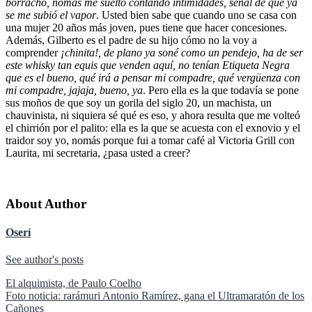
borracho, nomás me suelto contando intimidades, señal de que ya
se me subió el vapor
. Usted bien sabe que cuando uno se casa con
una mujer 20 años más joven, pues tiene que hacer concesiones.
Además, Gilberto es el padre de su hijo cómo no la voy a
comprender
¡chinita!, de plano ya soné como un pendejo, ha de ser
este whisky tan equis que venden aquí, no tenían Etiqueta Negra
que es el bueno, qué irá a pensar mi compadre, qué vergüenza con
mi compadre, jajaja, bueno, ya
. Pero ella es la que todavía se pone
sus moños de que soy un gorila del siglo 20, un machista, un
chauvinista, ni siquiera sé qué es eso, y ahora resulta que me volteó
el chirrión por el palito: ella es la que se acuesta con el exnovio y el
traidor soy yo, nomás porque fui a tomar café al Victoria Grill con
Laurita, mi secretaria, ¿pasa usted a creer?
About Author
Oserí
See author's posts
Navegación
El alquimista, de Paulo Coelho
Foto noticia: rarámuri Antonio Ramírez, gana el Ultramaratón de los
de
Cañones