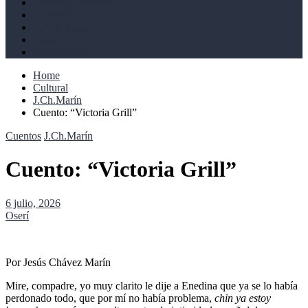
Derechos humanos
Cultural
Perspectivas
Libros
Ahoramismo
Home
Cultural
J.Ch.Marín
Cuento: “Victoria Grill”
Cuentos
J.Ch.Marín
Cuento: “Victoria Grill”
6 julio, 2026
Oserí
Por Jesús Chávez Marín
Mire, compadre, yo muy clarito le dije a Enedina que ya se lo había
perdonado todo, que por mí no había problema,
chin ya estoy