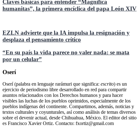
Claves básicas para entender “Magnifica
humanitas”, la primera encíclica del papa León XIV
EZLN advierte que la IA impulsa la resignación y
desplaza el pensamiento crítico
“En su país la vida parece no valer nada: se mata
por un celular”
Oserí
Oserí (palabra en lenguaje rarámuri que significa:
escrito
) es un
ejercicio de periodismo libre desarrollado en red para compartir
asuntos relacionados con los Derechos humanos y para hacer
visibles las luchas de los pueblos oprimidos, especialmente de los
pueblos indígenas del continente. Compartimos, además, noticias y
textos culturales y coyunturales, así como análisis de temas diversos
sobre el devenir actual, desde Chihuahua, México. El editor del sitio
es Francisco Xavier Ortiz. Contacto: fxortiz@gmail.com