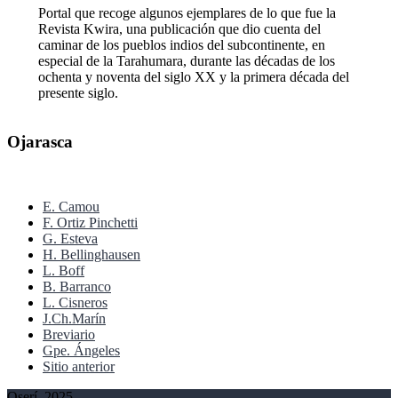
Portal que recoge algunos ejemplares de lo que fue la
Revista Kwira, una publicación que dio cuenta del
caminar de los pueblos indios del subcontinente, en
especial de la Tarahumara, durante las décadas de los
ochenta y noventa del siglo XX y la primera década del
presente siglo.
Ojarasca
E. Camou
F. Ortiz Pinchetti
G. Esteva
H. Bellinghausen
L. Boff
B. Barranco
L. Cisneros
J.Ch.Marín
Breviario
Gpe. Ángeles
Sitio anterior
Oserí, 2025