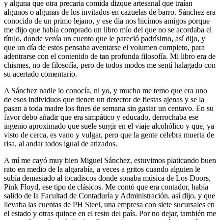
y alguna que otra precaria comida dizque artesanal que traían
algunos o algunas de los invitados en cazuelas de barro. Sánchez era
conocido de un primo lejano, y ese día nos hicimos amigos porque
me dijo que había comprado un libro mío del que no se acordaba el
título, donde venía un cuento que le pareció padrísimo, así dijo, y
que un día de estos pensaba aventarse el volumen completo, para
adentrarse con el contenido de tan profunda filosofía. Mi libro era de
chismes, no de filosofía, pero de todos modos me sentí halagado con
su acertado comentario.
A Sánchez nadie lo conocía, ni yo, y mucho me temo que era uno
de esos individuos que tienen un detector de fiestas ajenas y se la
pasan a toda madre los fines de semana sin gastar un centavo. En su
favor debo añadir que era simpático y educado, derrochaba ese
ingenio aproximado que suele surgir en el viaje alcohólico y que, ya
visto de cerca, es vano y vulgar, pero que la gente celebra muerta de
risa, al andar todos igual de atizados.
A mí me cayó muy bien Miguel Sánchez, estuvimos platicando buen
rato en medio de la algarabía, a veces a gritos cuando alguien le
subía demasiado al tocadiscos donde sonaba música de Los Doors,
Pink Floyd, ese tipo de clásicos. Me contó que era contador, había
salido de la Facultad de Contaduría y Administración, así dijo, y que
llevaba las cuentas de PH Steel, una empresa con siete sucursales en
el estado y otras quince en el resto del país. Por no dejar, también me