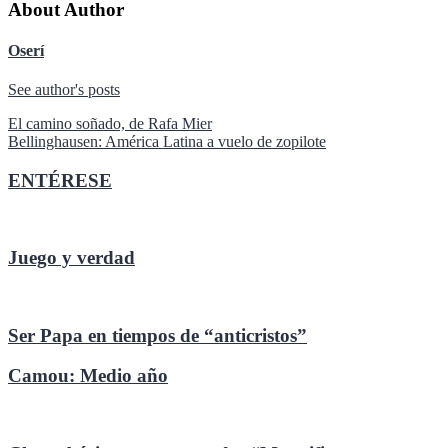
About Author
Oserí
See author's posts
Navegación
El camino soñado, de Rafa Mier
Bellinghausen: América Latina a vuelo de zopilote
de
entradas
ENTÉRESE
Juego y verdad
Ser Papa en tiempos de “anticristos”
Camou: Medio año