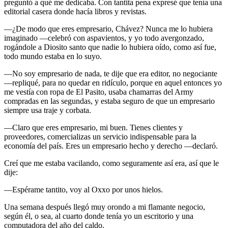
preguntó a qué me dedicaba. Con tantita pena expresé que tenía una
editorial casera donde hacía libros y revistas.
―¿De modo que eres empresario, Chávez? Nunca me lo hubiera
imaginado ―celebró con aspavientos, y yo todo avergonzado,
rogándole a Diosito santo que nadie lo hubiera oído, como así fue,
todo mundo estaba en lo suyo.
―No soy empresario de nada, te dije que era editor, no negociante
―repliqué, para no quedar en ridículo, porque en aquel entonces yo
me vestía con ropa de El Pasito, usaba chamarras del Army
compradas en las segundas, y estaba seguro de que un empresario
siempre usa traje y corbata.
―Claro que eres empresario, mi buen. Tienes clientes y
proveedores, comercializas un servicio indispensable para la
economía del país. Eres un empresario hecho y derecho ―declaró.
Creí que me estaba vacilando, como seguramente así era, así que le
dije:
―Espérame tantito, voy al Oxxo por unos hielos.
Una semana después llegó muy orondo a mi flamante negocio,
según él, o sea, al cuarto donde tenía yo un escritorio y una
computadora del año del caldo.