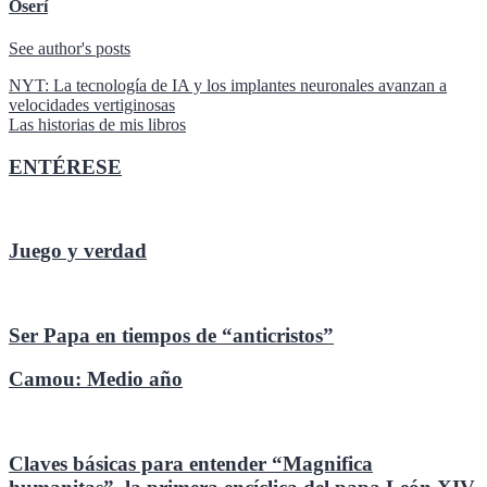
Oserí
See author's posts
Navegación
NYT: La tecnología de IA y los implantes neuronales avanzan a
velocidades vertiginosas
de
Las historias de mis libros
entradas
ENTÉRESE
Juego y verdad
Ser Papa en tiempos de “anticristos”
Camou: Medio año
Claves básicas para entender “Magnifica