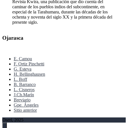
Revista Kwira, una publicación que dio cuenta del
caminar de los pueblos indios del subcontinente, en
especial de la Tarahumara, durante las décadas de los
ochenta y noventa del siglo XX y la primera década del
presente siglo.
Ojarasca
E. Camou
F. Ortiz Pinchetti
G. Esteva
H. Bellinghausen
L. Boff
B. Barranco
L. Cisneros
J.Ch.Marín
Breviario
Gpe. Ángeles
Sitio anterior
Oserí, 2025