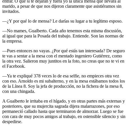
entrar. O que sí te dejaran y fuera yo la única mensa que llevara al
marido, a pesar de que nos dijeron claramente que asistiéramos sin
invitados.
―¿Y por qué lo de mensa? Le darías su lugar a tu legítimo esposo.
―No mames, Gualberto. Cada año tenemos esta misma discusión,
al igual que para la Posada del trabajo. Entiende. Son las normas de
la empresa.
―Pues entonces no vayas. ¿Por qué estás tan interesada? De seguro
te vas a sentar a la mesa con el mentado ingeniero Gutiérrez, como
la otra vez. Salieron muy juntitos en la foto, no creas que no te vi en
el Facebook.
―Ya te expliqué 378 veces lo de esa selfie, no empieces otra vez
con eso. Arnoldo es mi subalterno, y en la mesa estábamos todos los
de la Línea 8. Soy la jefa de producción, no la fichera de la mesa 8,
con una chingada.
A Gualberto le irritaba en el hígado, y en otras partes más externas y
posteriores, que su mujercita sagrada dijera malarrazones, por eso
permaneció callado hasta que terminaron de almorzar. Luego se fue
con cara de muy pocos amigos al trabajo, en ostensible silencio y sin
despedirse.