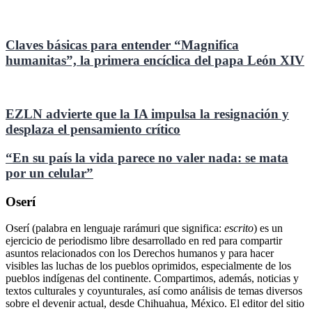
Claves básicas para entender “Magnifica
humanitas”, la primera encíclica del papa León XIV
EZLN advierte que la IA impulsa la resignación y
desplaza el pensamiento crítico
“En su país la vida parece no valer nada: se mata
por un celular”
Oserí
Oserí (palabra en lenguaje rarámuri que significa:
escrito
) es un
ejercicio de periodismo libre desarrollado en red para compartir
asuntos relacionados con los Derechos humanos y para hacer
visibles las luchas de los pueblos oprimidos, especialmente de los
pueblos indígenas del continente. Compartimos, además, noticias y
textos culturales y coyunturales, así como análisis de temas diversos
sobre el devenir actual, desde Chihuahua, México. El editor del sitio