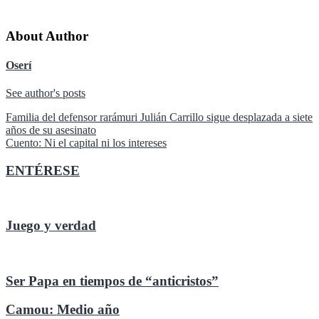
About Author
Oserí
See author's posts
Navegación
Familia del defensor rarámuri Julián Carrillo sigue desplazada a siete
años de su asesinato
de
Cuento: Ni el capital ni los intereses
entradas
ENTÉRESE
Juego y verdad
Ser Papa en tiempos de “anticristos”
Camou: Medio año