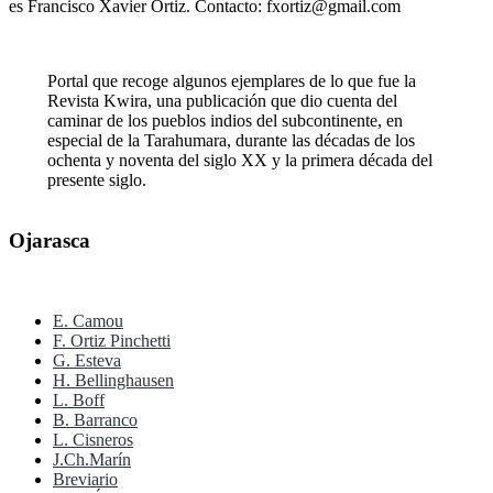
es Francisco Xavier Ortiz. Contacto: fxortiz@gmail.com
Portal que recoge algunos ejemplares de lo que fue la
Revista Kwira, una publicación que dio cuenta del
caminar de los pueblos indios del subcontinente, en
especial de la Tarahumara, durante las décadas de los
ochenta y noventa del siglo XX y la primera década del
presente siglo.
Ojarasca
E. Camou
F. Ortiz Pinchetti
G. Esteva
H. Bellinghausen
L. Boff
B. Barranco
L. Cisneros
J.Ch.Marín
Breviario