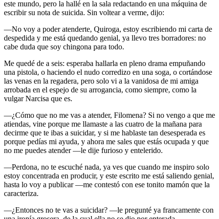
este mundo, pero la hallé en la sala redactando en una máquina de
escribir su nota de suicida. Sin voltear a verme, dijo:
—No voy a poder atenderte, Quiroga, estoy escribiendo mi carta de
despedida y me está quedando genial, ya llevo tres borradores: no
cabe duda que soy chingona para todo.
Me quedé de a seis: esperaba hallarla en pleno drama empuñando
una pistola, o haciendo el nudo corredizo en una soga, o cortándose
las venas en la regadera, pero solo vi a la vanidosa de mi amiga
arrobada en el espejo de su arrogancia, como siempre, como la
vulgar Narcisa que es.
—¿Cómo que no me vas a atender, Filomena? Si no vengo a que me
atiendas, vine porque me llamaste a las cuatro de la mañana para
decirme que te ibas a suicidar, y si me hablaste tan desesperada es
porque pedías mi ayuda, y ahora me sales que estás ocupada y que
no me puedes atender —le dije furioso y entelerido.
—Perdona, no te escuché nada, ya ves que cuando me inspiro solo
estoy concentrada en producir, y este escrito me está saliendo genial,
hasta lo voy a publicar —me contestó con ese tonito mamón que la
caracteriza.
—¿Entonces no te vas a suicidar? —le pregunté ya francamente con
una ironía grosera, de la cual ella no se dio por enterada.