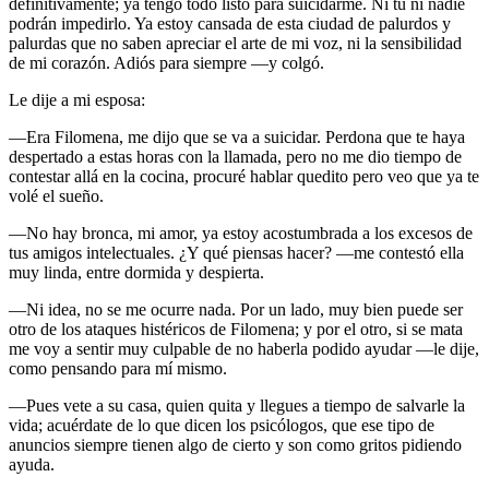
definitivamente; ya tengo todo listo para suicidarme. Ni tú ni nadie
podrán impedirlo. Ya estoy cansada de esta ciudad de palurdos y
palurdas que no saben apreciar el arte de mi voz, ni la sensibilidad
de mi corazón. Adiós para siempre —y colgó.
Le dije a mi esposa:
—Era Filomena, me dijo que se va a suicidar. Perdona que te haya
despertado a estas horas con la llamada, pero no me dio tiempo de
contestar allá en la cocina, procuré hablar quedito pero veo que ya te
volé el sueño.
—No hay bronca, mi amor, ya estoy acostumbrada a los excesos de
tus amigos intelectuales. ¿Y qué piensas hacer? —me contestó ella
muy linda, entre dormida y despierta.
—Ni idea, no se me ocurre nada. Por un lado, muy bien puede ser
otro de los ataques histéricos de Filomena; y por el otro, si se mata
me voy a sentir muy culpable de no haberla podido ayudar —le dije,
como pensando para mí mismo.
—Pues vete a su casa, quien quita y llegues a tiempo de salvarle la
vida; acuérdate de lo que dicen los psicólogos, que ese tipo de
anuncios siempre tienen algo de cierto y son como gritos pidiendo
ayuda.