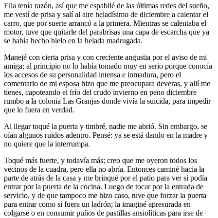
Ella tenía razón, así que me espabilé de las últimas redes del sueño,
me vestí de prisa y salí al aire heladísimo de diciembre a calentar el
carro, que por suerte arrancó a la primera. Mientras se calentaba el
motor, tuve que quitarle del parabrisas una capa de escarcha que ya
se había hecho hielo en la helada madrugada.
Manejé con cierta prisa y con creciente angustia por el aviso de mi
amiga; al principio no lo había tomado muy en serio porque conocía
los accesos de su personalidad intensa e inmadura, pero el
comentario de mi esposa hizo que me preocupara deveras, y allí me
tienes, capoteando el frío del crudo invierno en peno diciembre
rumbo a la colonia Las Granjas donde vivía la suicida, para impedir
que lo fuera en verdad.
Al llegar toqué la puerta y timbré, nadie me abrió. Sin embargo, se
oían algunos ruidos adentro. Pensé: ya se está dando en la madre y
no quiere que la interrumpa.
Toqué más fuerte, y todavía más; creo que me oyeron todos los
vecinos de la cuadra, pero ella no abría. Entonces caminé hacia la
parte de atrás de la casa y me brinqué por el patio para ver si podía
entrar por la puerta de la cocina. Luego de tocar por la entrada de
servicio, y de que tampoco me hizo caso, tuve que forzar la puerta
para entrar como si fuera un ladrón; la imaginé apresurada en
colgarse o en consumir puños de pastillas ansiolíticas para irse de