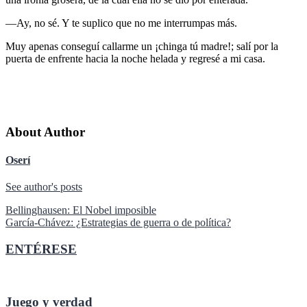
—Ay, no sé. Y te suplico que no me interrumpas más.
Muy apenas conseguí callarme un ¡chinga tú madre!; salí por la
puerta de enfrente hacia la noche helada y regresé a mi casa.
About Author
Oserí
See author's posts
Navegación
Bellinghausen: El Nobel imposible
García-Chávez: ¿Estrategias de guerra o de política?
de
entradas
ENTÉRESE
Juego y verdad