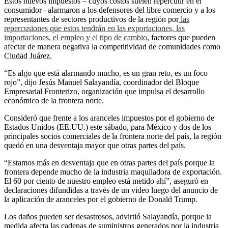
Estos nuevos impuestos – cuyos costos suelen repercutir en el
consumidor– alarmaron a los defensores del libre comercio y a los
representantes de sectores productivos de la región por
las
repercusiones que estos tendrán en las exportaciones, las
importaciones, el empleo y el tipo de cambio
, factores que pueden
afectar de manera negativa la competitividad de comunidades como
Ciudad Juárez.
“Es algo que está alarmando mucho, es un gran reto, es un foco
rojo”, dijo Jesús Manuel Salayandía, coordinador del Bloque
Empresarial Fronterizo, organización que impulsa el desarrollo
económico de la frontera norte.
Consideró que frente a los aranceles impuestos por el gobierno de
Estados Unidos (EE.UU.) este sábado, para México y dos de los
principales socios comerciales de la frontera norte del país, la región
quedó en una desventaja mayor que otras partes del país.
“Estamos más en desventaja que en otras partes del país porque la
frontera depende mucho de la industria maquiladora de exportación.
El 60 por ciento de nuestro empleo está metido ahí”, aseguró en
declaraciones difundidas a través de un video luego del anuncio de
la aplicación de aranceles por el gobierno de Donald Trump.
Los daños pueden ser desastrosos, advirtió Salayandía, porque la
medida afecta las cadenas de suministros generados por la industria