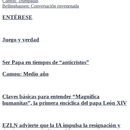
Navegación
Camou: Trumpadas
Bellinghausen: Conversación envenenada
de
entradas
ENTÉRESE
Juego y verdad
Ser Papa en tiempos de “anticristos”
Camou: Medio año
Claves básicas para entender “Magnifica
humanitas”, la primera encíclica del papa León XIV
EZLN advierte que la IA impulsa la resignación y