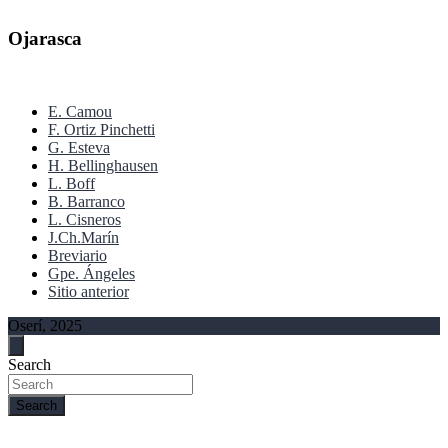
Ojarasca
E. Camou
F. Ortiz Pinchetti
G. Esteva
H. Bellinghausen
L. Boff
B. Barranco
L. Cisneros
J.Ch.Marín
Breviario
Gpe. Ángeles
Sitio anterior
Oserí, 2025
Search
Search