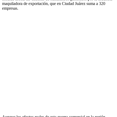
maquiladora de exportación, que en Ciudad Juárez suma a 320
empresas.
Aunque los efectos reales de esta guerra comercial en la región