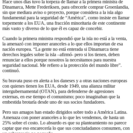
Hace unos días tuvo la torpeza de llamar a la primera ministra de
Dinamarca, Mette Frederiksen, para ofrecerle comprar Groenlandia,
sin que mediara aviso o proyecto, porque considera a la isla algo
fundamental para la seguridad de “América”, como insiste en llamar
torpemente a los EUA, una fracción minoritaria de este continente
más vasto y diverso de lo que él es capaz de concebir.
Cuando la primera ministra respondió que la isla no está a la venta,
la amenazó con imponer aranceles a lo que ellos importan de esa
nación europea. “La gente no está enterada si Dinamarca tiene
derechos legales sobre la isla –afirmó- pero si los tienen, deben
renunciar a ellos porque nosotros la necesitamos para nuestra
seguridad nacional. Me refiero a la protección del mundo libre”.
continuó.
Su bravata puso en alerta a los daneses y a otras naciones europeas
con quienes tienen los EUA, desde 1949, una alianza militar
intergubernamental (OTAN), para defenderse de agresiones
externas, en ese tiempo el comunismo; poco imaginaban que la
embestida brotaría desde uno de sus socios fundadores.
Pero sus amagos han estado dirigidos sobre todo a América Latina.
Amenaza con poner aranceles a lo que les vendemos, de hasta un
25% sobre el costo. Lo absurdo es que su planteamiento no parece
captar que eso encarecería lo que sus conciudadanos consumen, con