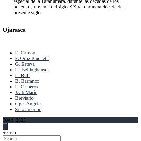
especial de la Tarahumara, durante las décadas de los
ochenta y noventa del siglo XX y la primera década del
presente siglo.
Ojarasca
E. Camou
F. Ortiz Pinchetti
G. Esteva
H. Bellinghausen
L. Boff
B. Barranco
L. Cisneros
J.Ch.Marín
Breviario
Gpe. Ángeles
Sitio anterior
Oserí, 2025
Search