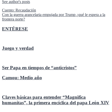
See author's posts
Navegación
Cuento: Recaudación
Con la guerra arancelaria empujada por Trump ¿qué le espera a la
de
frontera norte?
entradas
ENTÉRESE
Juego y verdad
Ser Papa en tiempos de “anticristos”
Camou: Medio año
Claves básicas para entender “Magnifica
humanitas”, la primera encíclica del papa León XIV