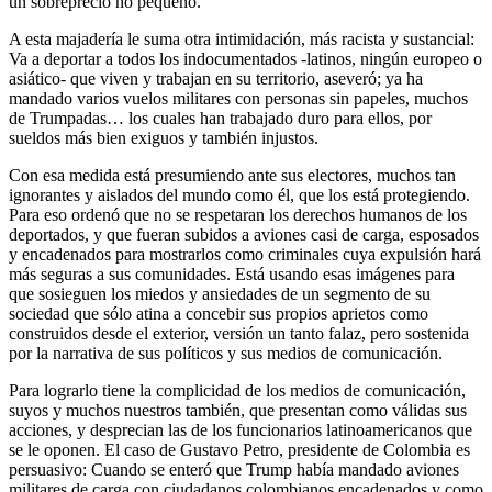
un sobreprecio no pequeño.
A esta majadería le suma otra intimidación, más racista y sustancial:
Va a deportar a todos los indocumentados -latinos, ningún europeo o
asiático- que viven y trabajan en su territorio, aseveró; ya ha
mandado varios vuelos militares con personas sin papeles, muchos
de Trumpadas… los cuales han trabajado duro para ellos, por
sueldos más bien exiguos y también injustos.
Con esa medida está presumiendo ante sus electores, muchos tan
ignorantes y aislados del mundo como él, que los está protegiendo.
Para eso ordenó que no se respetaran los derechos humanos de los
deportados, y que fueran subidos a aviones casi de carga, esposados
y encadenados para mostrarlos como criminales cuya expulsión hará
más seguras a sus comunidades. Está usando esas imágenes para
que sosieguen los miedos y ansiedades de un segmento de su
sociedad que sólo atina a concebir sus propios aprietos como
construidos desde el exterior, versión un tanto falaz, pero sostenida
por la narrativa de sus políticos y sus medios de comunicación.
Para lograrlo tiene la complicidad de los medios de comunicación,
suyos y muchos nuestros también, que presentan como válidas sus
acciones, y desprecian las de los funcionarios latinoamericanos que
se le oponen. El caso de Gustavo Petro, presidente de Colombia es
persuasivo: Cuando se enteró que Trump había mandado aviones
militares de carga con ciudadanos colombianos encadenados y como