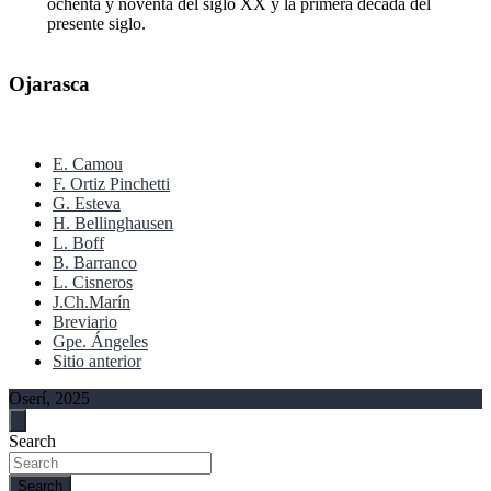
ochenta y noventa del siglo XX y la primera década del
presente siglo.
Ojarasca
E. Camou
F. Ortiz Pinchetti
G. Esteva
H. Bellinghausen
L. Boff
B. Barranco
L. Cisneros
J.Ch.Marín
Breviario
Gpe. Ángeles
Sitio anterior
Oserí, 2025
Search
Search