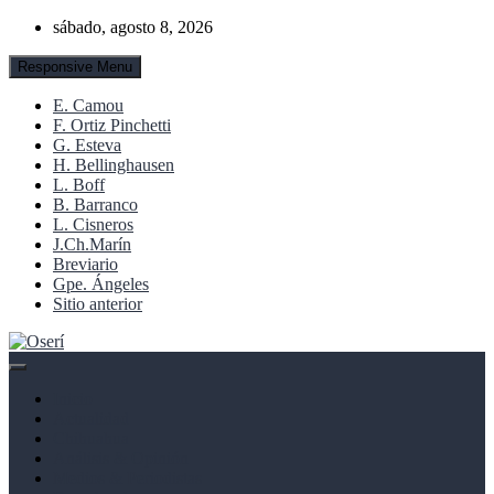
Skip
sábado, agosto 8, 2026
to
content
Responsive Menu
E. Camou
F. Ortiz Pinchetti
G. Esteva
H. Bellinghausen
L. Boff
B. Barranco
L. Cisneros
J.Ch.Marín
Breviario
Gpe. Ángeles
Sitio anterior
Noticias, cultura y derechos humanos
Oserí
Inicio
Actualidad
Chihuahua
Análisis & Opinión
Medios & Periodistas