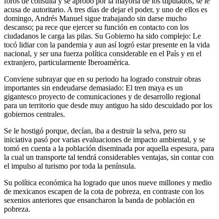
foros de consulta y se aprobó por la mayoría de los diputados, se le
acusa de autoritario. A tres días de dejar el poder, y uno de ellos es
domingo, Andrés Manuel sigue trabajando sin darse mucho
descanso; pa rece que ejercer su función en contacto con los
ciudadanos le carga las pilas. Su Gobierno ha sido complejo: Le
tocó lidiar con la pandemia y aun así logró estar presente en la vida
nacional, y ser una fuerza política considerable en el País y en el
extranjero, particularmente Iberoamérica.
Conviene subrayar que en su periodo ha logrado construir obras
importantes sin endeudarse demasiado: El tren maya es un
gigantesco proyecto de comunicaciones y de desarrollo regional
para un territorio que desde muy antiguo ha sido descuidado por los
gobiernos centrales.
Se le hostigó porque, decían, iba a destruir la selva, pero su
iniciativa pasó por varias evaluaciones de impacto ambiental, y se
tomó en cuenta a la población diseminada por aquella espesura, para
la cual un transporte tal tendrá considerables ventajas, sin contar con
el impulso al turismo por toda la península.
Su política económica ha logrado que unos nueve millones y medio
de mexicanos escapen de la cota de pobreza, en contraste con los
sexenios anteriores que ensancharon la banda de población en
pobreza.