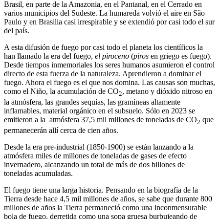
Brasil, en parte de la Amazonia, en el Pantanal, en el Cerrado en
varios municipios del Sudeste. La humareda volvió el aire en São
Paulo y en Brasilia casi irrespirable y se extendió por casi todo el sur
del país.
A esta difusión de fuego por casi todo el planeta los científicos la
han llamado la era del fuego,
el
piroceno
(
piros
en griego es fuego).
Desde tiempos inmemoriales los seres humanos asumieron el control
directo de esta fuerza de la naturaleza. Aprendieron a dominar el
fuego. Ahora el fuego es el que nos domina. Las causas son muchas,
como el Niño, la acumulación de CO
, metano y dióxido nitroso en
2
la atmósfera, las grandes sequías, las gramíneas altamente
inflamables, material orgánico en el subsuelo. Sólo en 2023 se
emitieron a la atmósfera 37,5 mil millones de toneladas de CO
que
2
permanecerán allí cerca de cien años.
Desde la era pre-industrial (1850-1900) se están lanzando a la
atmósfera miles de millones de toneladas de gases de efecto
invernadero, alcanzando un total de más de dos billones de
toneladas acumuladas.
El fuego tiene una larga historia. Pensando en la biografía de la
Tierra desde hace 4,5 mil millones de años, se sabe que durante 800
millones de años la Tierra permaneció como una inconmensurable
bola de fuego, derretida como una sopa gruesa burbujeando de