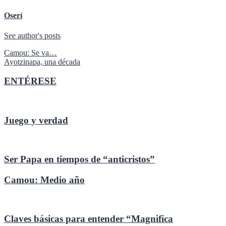
Oserí
See author's posts
Navegación
Camou: Se va…
Ayotzinapa, una década
de
entradas
ENTÉRESE
Juego y verdad
Ser Papa en tiempos de “anticristos”
Camou: Medio año
Claves básicas para entender “Magnifica