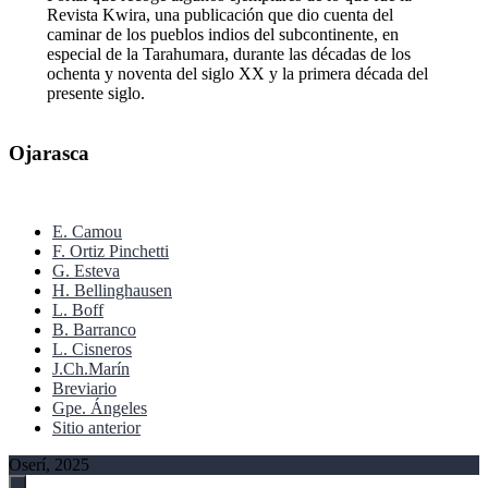
Revista Kwira, una publicación que dio cuenta del
caminar de los pueblos indios del subcontinente, en
especial de la Tarahumara, durante las décadas de los
ochenta y noventa del siglo XX y la primera década del
presente siglo.
Ojarasca
E. Camou
F. Ortiz Pinchetti
G. Esteva
H. Bellinghausen
L. Boff
B. Barranco
L. Cisneros
J.Ch.Marín
Breviario
Gpe. Ángeles
Sitio anterior
Oserí, 2025