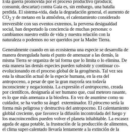
Esta guerra promovida por el proceso productivo (producir,
consumir, descartar) contra Gaia es, sin embargo, una batalla
perdida. El sistema-vida, dada la degradación general, el aumento de
CO
y de metano en la atmósfera, el calentamiento considerado
2
irreversible con sus eventos extremos, la perversa desigualdad
social, han despertado la conciencia de muchas personas: o
cambiamos nuestro estilo de vida y nuestra relación con la
naturaleza o podemos no ser queridos por la Madre Tierra.
Generalmente cuando en un ecosistema una especie se desarrolla de
manera desregulada hasta el punto de amenazar a las demás, la
misma Tierra se organiza de tal forma que lo limita o lo elimina. De
esta manera las demás especies pueden subsistir y continuar co-
evolucionando en el proceso global de la geogénesis. Tal vez sea
esta la situación actual de la especie humana, en la era del
antropoceno, a pesar de que la gran mayoría sea todavía
inconsciente y negacionista. La expresión
el antropoceno
, creada
por científicos, designaría al ser humano que, cual meteoro rasante,
es lo que más amenaza a la biosfera. En vez de asumirse como su
cuidador, se ha vuelto su ángel exterminador. El
piroceno
sería la
forma más peligrosa y destructiva del antropoceno. El calentamiento
globlal creciente, que favorece la difusión incontrolada del fuego y
los macroincendios pueden volver el planeta inhabitable. La escasez
aguda de agua potable, la frustración de la producción de alimentos,
el clima super-calentado llevaría lentamente a la extinción de la