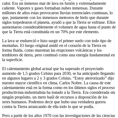
calor. Era un inmenso mar de lava en fusión y extremadamente
caliente. Vapores y gases formaban nubes inmensas. Durante
millones de años estas provocaron lluvias torrenciales continuas, lo
que, juntamente con los inmensos meteoros de hielo que durante
siglos torpedearon el planeta, ayudó a que la Tierra se enfriase. Ellos
aumentaron considerablemente el volumen de agua hasta el punto de
que la Tierra está constituida en un 70% por este elemento.
La lava se endureció e hizo surgir el primer suelo con todo tipo de
montañas. El fuego original anidó en el corazón de la Tierra en
forma fluida, como muestran las erupciones volcánicas y los
temblores de tierra, pero continuó como una energía fundamental en
la superficie.
El calentamiento global actual que ha superado el proyectado
aumento de 1,5 grados Celsius para 2030, se ha anticipado llegando
en algunos lugares a 2 y 3 grados Celsius. “Estoy aterrorizado” dijo
nuestro mayor científico en clima, Carlos Nobre. La causa de este
calentamiento está en la forma como en los últimos siglos el proceso
productivista-industrialista ha tratado a la Tierra. Era considerada sin
ningún propósito, un mero baúl de recursos a disposición de los
seres humanos. Podemos decir que hubo una verdadera guerra
contra la Tierra arrancando de ella todo lo que se podía.
Pero a partir de los años 1970 con las investigaciones de las ciencias