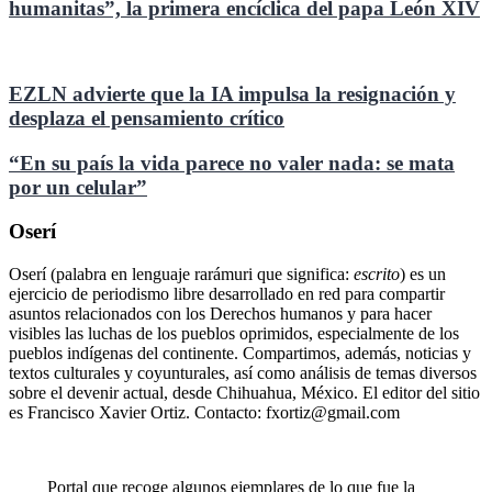
humanitas”, la primera encíclica del papa León XIV
EZLN advierte que la IA impulsa la resignación y
desplaza el pensamiento crítico
“En su país la vida parece no valer nada: se mata
por un celular”
Oserí
Oserí (palabra en lenguaje rarámuri que significa:
escrito
) es un
ejercicio de periodismo libre desarrollado en red para compartir
asuntos relacionados con los Derechos humanos y para hacer
visibles las luchas de los pueblos oprimidos, especialmente de los
pueblos indígenas del continente. Compartimos, además, noticias y
textos culturales y coyunturales, así como análisis de temas diversos
sobre el devenir actual, desde Chihuahua, México. El editor del sitio
es Francisco Xavier Ortiz. Contacto: fxortiz@gmail.com
Portal que recoge algunos ejemplares de lo que fue la