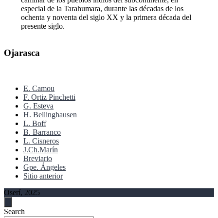
especial de la Tarahumara, durante las décadas de los
ochenta y noventa del siglo XX y la primera década del
presente siglo.
Ojarasca
E. Camou
F. Ortiz Pinchetti
G. Esteva
H. Bellinghausen
L. Boff
B. Barranco
L. Cisneros
J.Ch.Marín
Breviario
Gpe. Ángeles
Sitio anterior
Oserí, 2025
Search