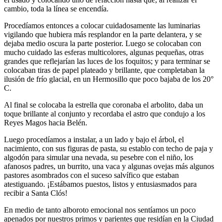
cambio, toda la línea se encendía.
Procedíamos entonces a colocar cuidadosamente las luminarias
vigilando que hubiera más resplandor en la parte delantera, y se
dejaba medio oscura la parte posterior. Luego se colocaban con
mucho cuidado las esferas multicolores, algunas pequeñas, otras
grandes que reflejarían las luces de los foquitos; y para terminar se
colocaban tiras de papel plateado y brillante, que completaban la
ilusión de frío glacial, en un Hermosillo que poco bajaba de los 20°
C.
Al final se colocaba la estrella que coronaba el arbolito, daba un
toque brillante al conjunto y recordaba el astro que condujo a los
Reyes Magos hacia Belén.
Luego procedíamos a instalar, a un lado y bajo el árbol, el
nacimiento, con sus figuras de pasta, su establo con techo de paja y
algodón para simular una nevada, su pesebre con el niño, los
afanosos padres, un burrito, una vaca y algunas ovejas más algunos
pastores asombrados con el suceso salvífico que estaban
atestiguando. ¡Estábamos puestos, listos y entusiasmados para
recibir a Santa Clós!
En medio de tanto alboroto emocional nos sentíamos un poco
apenados por nuestros primos y parientes que residían en la Ciudad