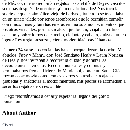
de México, que no recibirían regalos hasta el día de Reyes, casi dos
semanas después de nosotros: ¡éramos afortunados! Nos tocó la
suerte de que el simpático viejo de barbas y traje rojo se trasladaba
en un trineo jalado por renos asombrosos que le permitían cumplir
con niños, niñas y familias enteras en una sola noche; mientras que
los otros visitantes, por más realeza que fueran, viajaban a ritmo
cansino y sobre lomos de camello, elefante y caballo, quizá el único
ligero: Les urgía presteza y cierta modernidad, cavilábamos.
El mero 24 ya se nos cocían las habas porque llegara la noche. Mis
abuelos, Papy y Mamy, don José Santiago Healy y Laura Noriega
de Healy, nos invitaban a recorrer la ciudad y admirar las
decoraciones navideñas. Recorríamos calles y colonias y
terminábamos frente al Mercado Municipal, donde un Santa Clós
mecánico se movía como con espasmos y lanzaba carcajadas
grabadas y anécdotas al modo; mientras, mis padres se acomedían a
sacar los regalos de su escondite.
Luego retornábamos a cenar y esperar la llegada del gordo
bonachón.
About Author
Oserí