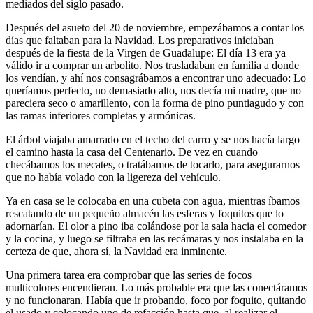
mediados del siglo pasado.
Después del asueto del 20 de noviembre, empezábamos a contar los
días que faltaban para la Navidad. Los preparativos iniciaban
después de la fiesta de la Virgen de Guadalupe: El día 13 era ya
válido ir a comprar un arbolito. Nos trasladaban en familia a donde
los vendían, y ahí nos consagrábamos a encontrar uno adecuado: Lo
queríamos perfecto, no demasiado alto, nos decía mi madre, que no
pareciera seco o amarillento, con la forma de pino puntiagudo y con
las ramas inferiores completas y armónicas.
El árbol viajaba amarrado en el techo del carro y se nos hacía largo
el camino hasta la casa del Centenario. De vez en cuando
checábamos los mecates, o tratábamos de tocarlo, para asegurarnos
que no había volado con la ligereza del vehículo.
Ya en casa se le colocaba en una cubeta con agua, mientras íbamos
rescatando de un pequeño almacén las esferas y foquitos que lo
adornarían. El olor a pino iba colándose por la sala hacia el comedor
y la cocina, y luego se filtraba en las recámaras y nos instalaba en la
certeza de que, ahora sí, la Navidad era inminente.
Una primera tarea era comprobar que las series de focos
multicolores encendieran. Lo más probable era que las conectáramos
y no funcionaran. Había que ir probando, foco por foquito, quitando
el usado y colocando uno de refacción hasta que, al realizar el