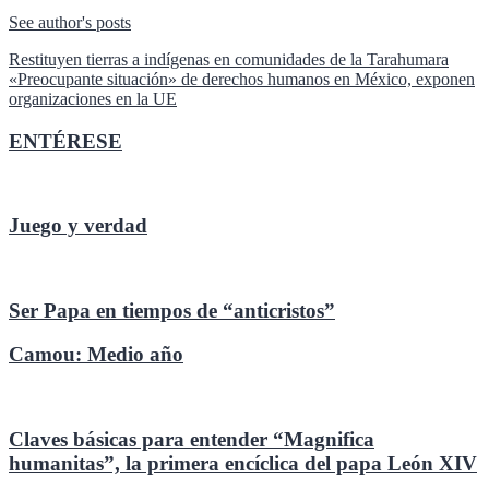
See author's posts
Navegación
Restituyen tierras a indígenas en comunidades de la Tarahumara
«Preocupante situación» de derechos humanos en México, exponen
de
organizaciones en la UE
entradas
ENTÉRESE
Juego y verdad
Ser Papa en tiempos de “anticristos”
Camou: Medio año
Claves básicas para entender “Magnifica
humanitas”, la primera encíclica del papa León XIV