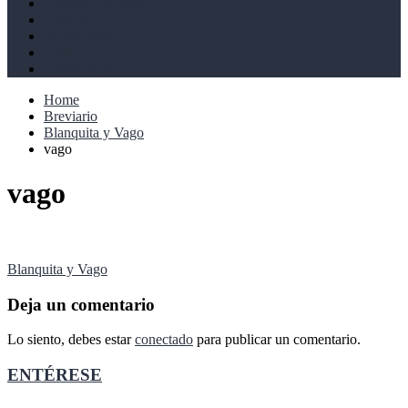
Derechos humanos
Cultural
Perspectivas
Libros
Ahoramismo
Home
Breviario
Blanquita y Vago
vago
vago
Navegación
Blanquita y Vago
de
Deja un comentario
entradas
Lo siento, debes estar
conectado
para publicar un comentario.
ENTÉRESE